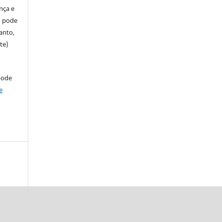
ença e
so pode
anto,
te)
pode
e