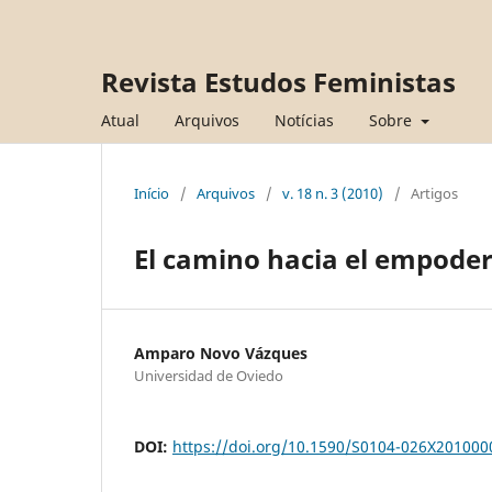
Revista Estudos Feministas
Atual
Arquivos
Notícias
Sobre
Início
/
Arquivos
/
v. 18 n. 3 (2010)
/
Artigos
El camino hacia el empoder
Amparo Novo Vázques
Universidad de Oviedo
DOI:
https://doi.org/10.1590/S0104-026X20100