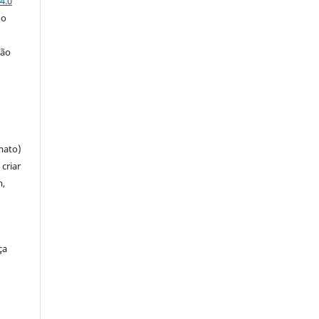
4.0
 o
ção
mato)
criar
m,
ça