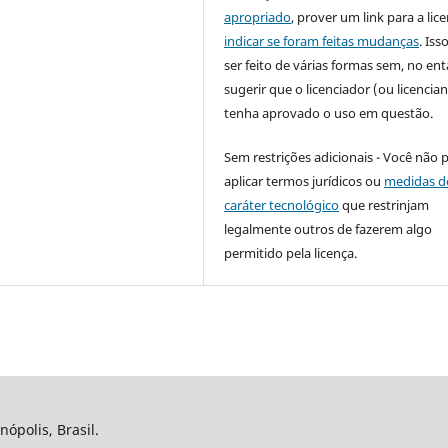
apropriado
, prover um link para a lic
indicar se foram feitas mudanças
. Is
ser feito de várias formas sem, no ent
sugerir que o licenciador (ou licencian
tenha aprovado o uso em questão.
Sem restrições adicionais - Você não 
aplicar termos jurídicos ou
medidas d
caráter tecnológico
que restrinjam
legalmente outros de fazerem algo
permitido pela licença.
nópolis, Brasil.