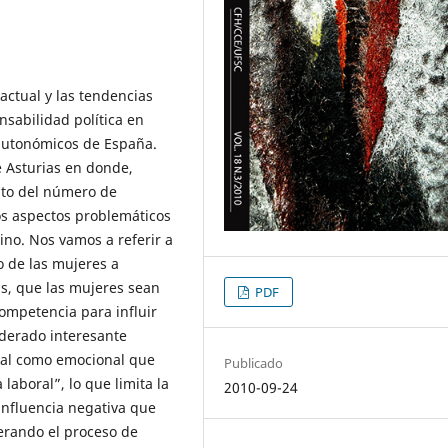
actual y las tendencias
nsabilidad política en
 autonómicos de España.
e Asturias en donde,
to del número de
s aspectos problemáticos
no. Nos vamos a referir a
o de las mujeres a
ás, que las mujeres sean
PDF
ompetencia para influir
siderado interesante
tural como emocional que
Publicado
laboral”, lo que limita la
2010-09-24
influencia negativa que
erando el proceso de