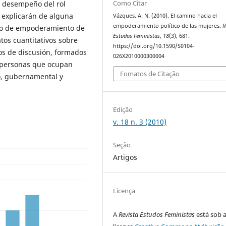
Como Citar
l desempeño del rol
 explicarán de alguna
Vázques, A. N. (2010). El camino hacia el
empoderamiento político de las mujeres.
R
eso de empoderamiento de
Estudos Feministas
,
18
(3), 681.
atos cuantitativos sobre
https://doi.org/10.1590/S0104-
pos de discusión, formados
026X2010000300004
y personas que ocupan
Fomatos de Citação
o, gubernamental y
Edição
v. 18 n. 3 (2010)
Seção
Artigos
Licença
A
Revista Estudos Feministas
está sob 