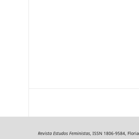
Revista Estudos Feministas
, ISSN 1806-9584, Floria