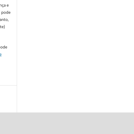
ença e
so pode
anto,
te)
pode
e