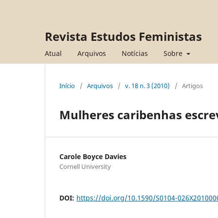
Revista Estudos Feministas
Atual
Arquivos
Notícias
Sobre
Início
/
Arquivos
/
v. 18 n. 3 (2010)
/
Artigos
Mulheres caribenhas escre
Carole Boyce Davies
Cornell University
DOI:
https://doi.org/10.1590/S0104-026X20100