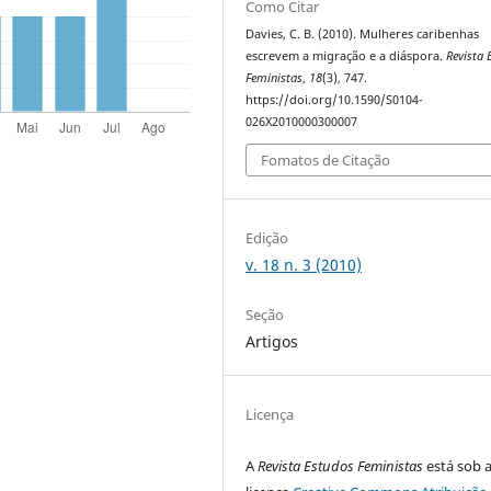
Como Citar
Davies, C. B. (2010). Mulheres caribenhas
escrevem a migração e a diáspora.
Revista 
Feministas
,
18
(3), 747.
https://doi.org/10.1590/S0104-
026X2010000300007
Fomatos de Citação
Edição
v. 18 n. 3 (2010)
Seção
Artigos
Licença
A
Revista Estudos Feministas
está sob 