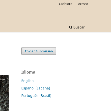
Cadastro
Acesso
Buscar
Enviar Submissão
Idioma
English
Español (España)
Português (Brasil)