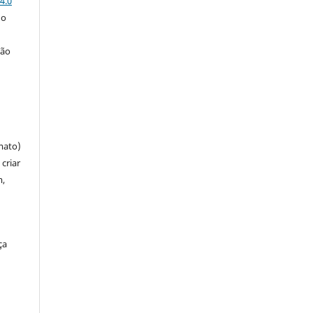
4.0
 o
ção
mato)
criar
m,
ça