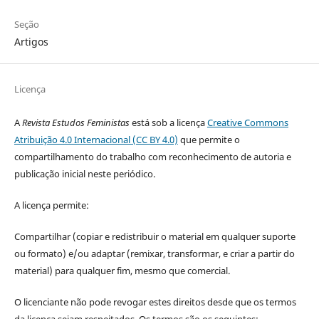
Seção
Artigos
Licença
A
Revista Estudos Feministas
está sob a licença
Creative Commons
Atribuição 4.0 Internacional (CC BY 4.0)
que permite o
compartilhamento do trabalho com reconhecimento de autoria e
publicação inicial neste periódico.
A licença permite:
Compartilhar (copiar e redistribuir o material em qualquer suporte
ou formato) e/ou adaptar (remixar, transformar, e criar a partir do
material) para qualquer fim, mesmo que comercial.
O licenciante não pode revogar estes direitos desde que os termos
da licença sejam respeitados. Os termos são os seguintes: