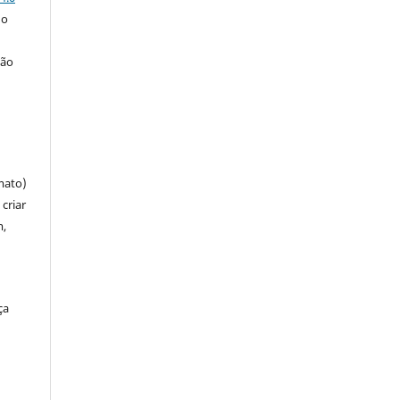
 o
ção
mato)
criar
m,
ça