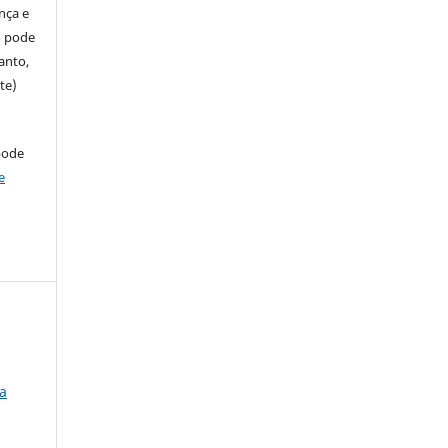
ença e
so pode
anto,
te)
pode
e
ta