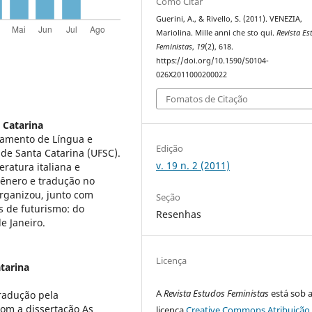
Como Citar
Guerini, A., & Rivello, S. (2011). VENEZIA,
Mariolina. Mille anni che sto qui.
Revista Es
Feministas
,
19
(2), 618.
https://doi.org/10.1590/S0104-
026X2011000200022
Fomatos de Citação
 Catarina
tamento de Língua e
Edição
 de Santa Catarina (UFSC).
v. 19 n. 2 (2011)
eratura italiana e
 Gênero e tradução no
rganizou, junto com
Seção
s de futurismo: do
Resenhas
e Janeiro.
Licença
tarina
A
Revista Estudos Feministas
está sob 
Tradução pela
com a dissertação As
licença
Creative Commons Atribuição 