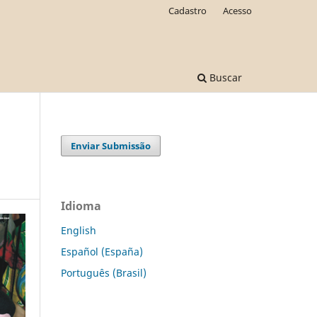
Cadastro
Acesso
Buscar
Enviar Submissão
Idioma
English
Español (España)
Português (Brasil)