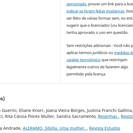
apropriado
, prover um link para a lic
indicar se foram feitas mudanças
. Is
ser feito de várias formas sem, no ent
sugerir que o licenciador (ou licencian
tenha aprovado o uso em questão.
Sem restrições adicionais - Você não 
aplicar termos jurídicos ou
medidas d
caráter tecnológico
que restrinjam
legalmente outros de fazerem algo
permitido pela licença.
s)
Guerini, Eliane Knorr, Joana Vieira Borges, Justina Franchi Gallina,
ci, Rita Cássia Flores Muller, Sandra Sacramento,
Resenhas
,
Revis
ira Andrade,
ALERAMO, Sibilla. Uma mulher.
,
Revista Estudos