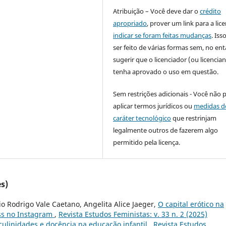
Atribuição – Você deve dar o
crédito
apropriado
, prover um link para a lic
indicar se foram feitas mudanças
. Is
ser feito de várias formas sem, no ent
sugerir que o licenciador (ou licencian
tenha aprovado o uso em questão.
Sem restrições adicionais - Você não 
aplicar termos jurídicos ou
medidas d
caráter tecnológico
que restrinjam
legalmente outros de fazerem algo
permitido pela licença.
s)
 Rodrigo Vale Caetano, Angelita Alice Jaeger,
O capital erótico na
ess no Instagram
,
Revista Estudos Feministas: v. 33 n. 2 (2025)
ulinidades e docência na educação infantil
,
Revista Estudos