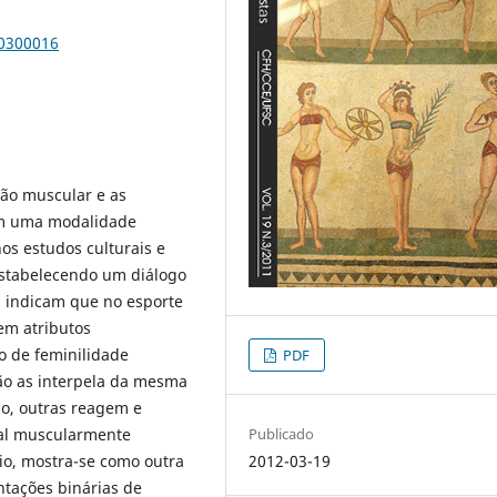
00300016
ação muscular e as
em uma modalidade
nos estudos culturais e
estabelecendo um diálogo
s indicam que no esporte
em atributos
o de feminilidade
PDF
ão as interpela da mesma
so, outras reagem e
ral muscularmente
Publicado
io, mostra-se como outra
2012-03-19
ntações binárias de