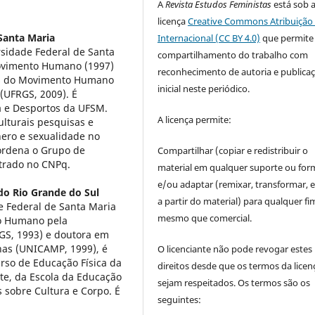
A
Revista Estudos Feministas
está sob 
licença
Creative Commons Atribuição 
Santa Maria
Internacional (CC BY 4.0)
que permite
rsidade Federal de Santa
compartilhamento do trabalho com
ovimento Humano (1997)
reconhecimento de autoria e publica
as do Movimento Humano
inicial neste periódico.
(UFRGS, 2009). É
a e Desportos da UFSM.
A licença permite:
ulturais pesquisas e
nero e sexualidade no
oordena o Grupo de
Compartilhar (copiar e redistribuir o
strado no CNPq.
material em qualquer suporte ou for
e/ou adaptar (remixar, transformar, e 
do Rio Grande do Sul
a partir do material) para qualquer fi
e Federal de Santa Maria
mesmo que comercial.
o Humano pela
GS, 1993) e doutora em
nas (UNICAMP, 1999), é
O licenciante não pode revogar estes
rso de Educação Física da
direitos desde que os termos da licen
e, da Escola da Educação
sejam respeitados. Os termos são os
 sobre Cultura e Corpo. É
seguintes: