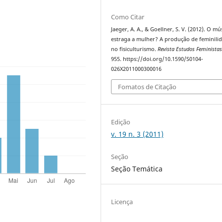
Como Citar
Jaeger, A. A., & Goellner, S. V. (2012). O m
estraga a mulher? A produção de feminili
no fisiculturismo.
Revista Estudos Feminista
955. https://doi.org/10.1590/S0104-
026X2011000300016
Fomatos de Citação
Edição
v. 19 n. 3 (2011)
Seção
Seção Temática
Licença