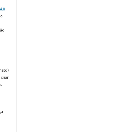
a
4.0
 o
ção
mato)
criar
m,
ça