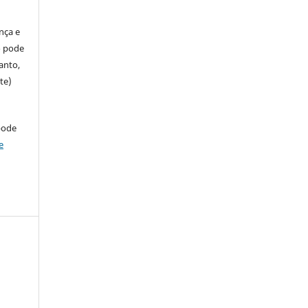
ença e
so pode
anto,
te)
pode
e