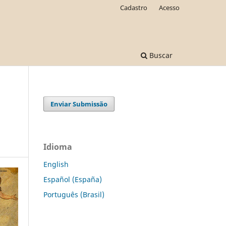
Cadastro
Acesso
Buscar
Enviar Submissão
Idioma
English
Español (España)
Português (Brasil)