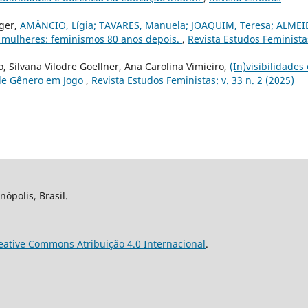
eger,
AMÂNCIO, Lígia; TAVARES, Manuela; JOAQUIM, Teresa; ALMEI
s mulheres: feminismos 80 anos depois.
,
Revista Estudos Feministas
, Silvana Vilodre Goellner, Ana Carolina Vimieiro,
(In)visibilidades 
 de Gênero em Jogo
,
Revista Estudos Feministas: v. 33 n. 2 (2025)
nópolis, Brasil.
eative Commons Atribuição 4.0 Internacional
.