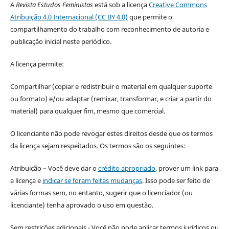
A
Revista Estudos Feministas
está sob a licença
Creative Commons
Atribuição 4.0 Internacional (CC BY 4.0)
que permite o
compartilhamento do trabalho com reconhecimento de autoria e
publicação inicial neste periódico.
A licença permite:
Compartilhar (copiar e redistribuir o material em qualquer suporte
ou formato) e/ou adaptar (remixar, transformar, e criar a partir do
material) para qualquer fim, mesmo que comercial.
O licenciante não pode revogar estes direitos desde que os termos
da licença sejam respeitados. Os termos são os seguintes:
Atribuição – Você deve dar o
crédito apropriado
, prover um link para
a licença e
indicar se foram feitas mudanças
. Isso pode ser feito de
várias formas sem, no entanto, sugerir que o licenciador (ou
licenciante) tenha aprovado o uso em questão.
Sem restrições adicionais - Você não pode aplicar termos jurídicos ou