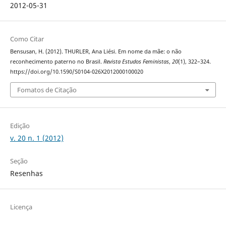
2012-05-31
Como Citar
Bensusan, H. (2012). THURLER, Ana Liési. Em nome da mãe: o não
reconhecimento paterno no Brasil.
Revista Estudos Feministas
,
20
(1), 322–324.
https://doi.org/10.1590/S0104-026X2012000100020
Fomatos de Citação
Edição
v. 20 n. 1 (2012)
Seção
Resenhas
Licença