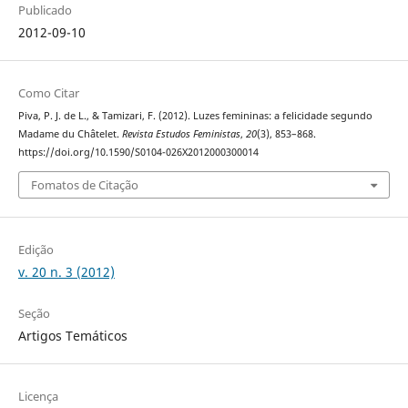
Publicado
2012-09-10
Como Citar
Piva, P. J. de L., & Tamizari, F. (2012). Luzes femininas: a felicidade segundo
Madame du Châtelet.
Revista Estudos Feministas
,
20
(3), 853–868.
https://doi.org/10.1590/S0104-026X2012000300014
Fomatos de Citação
Edição
v. 20 n. 3 (2012)
Seção
Artigos Temáticos
Licença