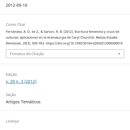
2012-09-10
Como Citar
Fernández, A. O. de Z., & Sartori, R. B. (2012). Escritura femenina y cruce de
culturas: aplicaciones en la dramaturgia de Caryl Churchill.
Revista Estudos
Feministas
,
20
(3), 939–953. https://doi.org/10.1590/S0104-026X2012000300019
Fomatos de Citação
Edição
v. 20 n. 3 (2012)
Seção
Artigos Temáticos
Licença