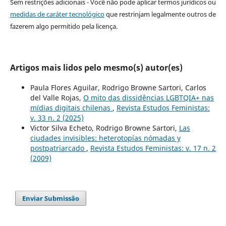
Sem restrições adicionais - Você não pode aplicar termos jurídicos ou
medidas de caráter tecnológico
que restrinjam legalmente outros de
fazerem algo permitido pela licença.
Artigos mais lidos pelo mesmo(s) autor(es)
Paula Flores Aguilar, Rodrigo Browne Sartori, Carlos
del Valle Rojas,
O mito das dissidências LGBTQIA+ nas
mídias digitais chilenas
,
Revista Estudos Feministas:
v. 33 n. 2 (2025)
Victor Silva Echeto, Rodrigo Browne Sartori,
Las
ciudades invisibles: heterotopías nómadas y
postpatriarcado
,
Revista Estudos Feministas: v. 17 n. 2
(2009)
Enviar Submissão