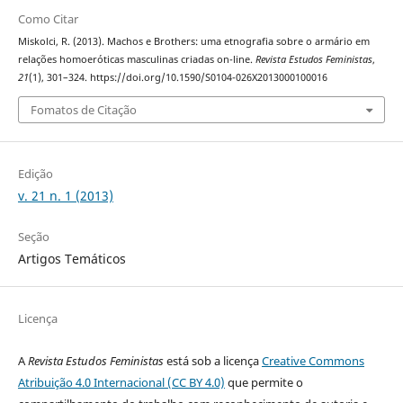
Como Citar
Miskolci, R. (2013). Machos e Brothers: uma etnografia sobre o armário em
relações homoeróticas masculinas criadas on-line.
Revista Estudos Feministas
,
21
(1), 301–324. https://doi.org/10.1590/S0104-026X2013000100016
Fomatos de Citação
Edição
v. 21 n. 1 (2013)
Seção
Artigos Temáticos
Licença
A
Revista Estudos Feministas
está sob a licença
Creative Commons
Atribuição 4.0 Internacional (CC BY 4.0)
que permite o