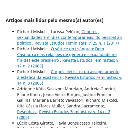
Artigos mais lidos pelo mesmo(s) autor(es)
Richard Miskolci, Larissa Pelúcio,
Gêneros,
sexualidades e mídias contemporâneas: do pessoal ao
político
,
Revista Estudos Feministas: v. 25 n. 1 (2017)
Richard Miskolci,
O vértice do triângulo: Dom
Casmurro e as relações de gênero e sexualidade no
fin-desiècle brasileiro
,
Revista Estudos Feministas: v.
17 n. 2 (2009)
Richard Miskolci,
Corpos elétricos: do assujeitamento
à estética da existência
,
Revista Estudos Feministas: v.
14 n. 3 (2006)
Adrienne Kátia Savazoni Morelato, Andréia Guerini,
Eliane Knorr, Joana Vieira Borges, Justina Franchi
Gallina, Mariana Barreto Vavassori, Richard Miskolci,
Rita Cássia Flores Muller, Sandra Sacramento,
Resenhas
,
Revista Estudos Feministas: v. 14 n. 2
(2006)
Lúcio Costa Girotto, Flavia Bonsucesso Teixeira,