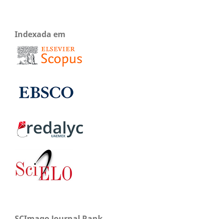
Indexada em
SCImago Journal Rank