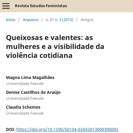
Revista Estudos Feministas
Início
/
Arquivos
/
v. 21 n. 3 (2013)
/
Artigos
Queixosas e valentes: as
mulheres e a visibilidade da
violência cotidiana
Magna Lima Magalhães
Universidade Feevale
Denise Castilhos de Araújo
Universidade Feevale
Claudia Schemes
Universidade Feevale
DOI:
https://doi.org/10.1590/S0104-026X2013000300005