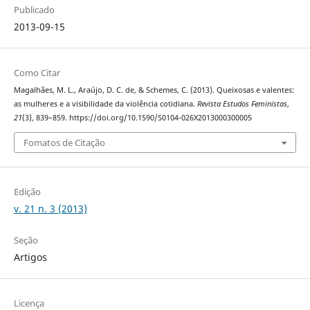
Publicado
2013-09-15
Como Citar
Magalhães, M. L., Araújo, D. C. de, & Schemes, C. (2013). Queixosas e valentes:
as mulheres e a visibilidade da violência cotidiana.
Revista Estudos Feministas
,
21
(3), 839–859. https://doi.org/10.1590/S0104-026X2013000300005
Fomatos de Citação
Edição
v. 21 n. 3 (2013)
Seção
Artigos
Licença