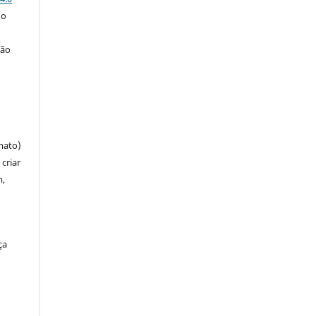
 o
ção
mato)
criar
m,
ça