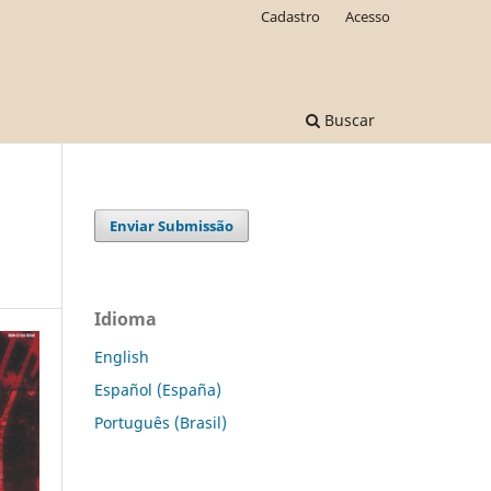
Cadastro
Acesso
Buscar
Enviar Submissão
Idioma
English
Español (España)
Português (Brasil)