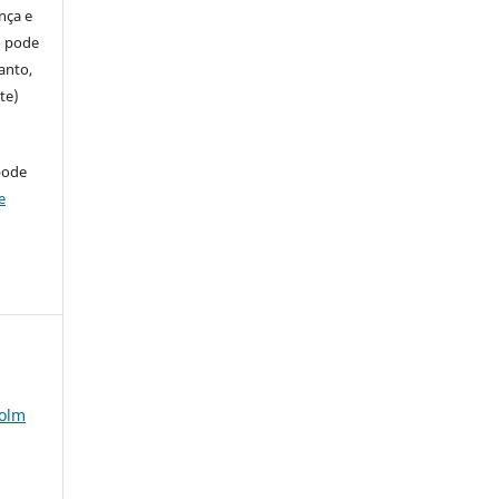
ença e
so pode
anto,
te)
pode
e
colm