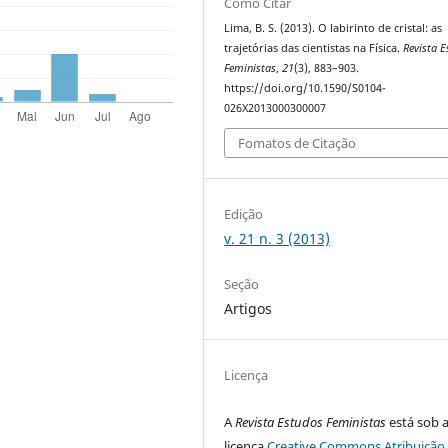
Como Citar
Lima, B. S. (2013). O labirinto de cristal: as
trajetórias das cientistas na Física.
Revista 
Feministas
,
21
(3), 883–903.
https://doi.org/10.1590/S0104-
026X2013000300007
Fomatos de Citação
Edição
v. 21 n. 3 (2013)
Seção
Artigos
Licença
A
Revista Estudos Feministas
está sob 
licença
Creative Commons Atribuição 