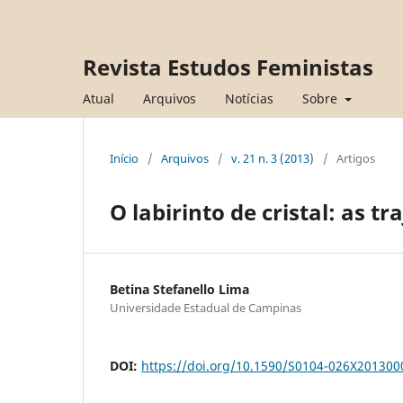
Revista Estudos Feministas
Atual
Arquivos
Notícias
Sobre
Início
/
Arquivos
/
v. 21 n. 3 (2013)
/
Artigos
O labirinto de cristal: as tr
Betina Stefanello Lima
Universidade Estadual de Campinas
DOI:
https://doi.org/10.1590/S0104-026X20130