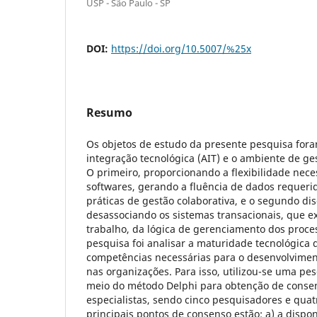
USP - São Paulo - SP
DOI:
https://doi.org/10.5007/%25x
Resumo
Os objetos de estudo da presente pesquisa for
integração tecnológica (AIT) e o ambiente de ge
O primeiro, proporcionando a flexibilidade nece
softwares, gerando a fluência de dados requer
práticas de gestão colaborativa, e o segundo di
desassociando os sistemas transacionais, que e
trabalho, da lógica de gerenciamento dos proces
pesquisa foi analisar a maturidade tecnológica d
competências necessárias para o desenvolvimen
nas organizações. Para isso, utilizou-se uma pes
meio do método Delphi para obtenção de consen
especialistas, sendo cinco pesquisadores e quatr
principais pontos de consenso estão: a) a dispo