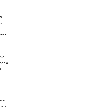
de
na
ário,
m o
 sob a
0
umir
 para