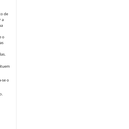
to de
r a
ua
e o
as
s
as.
tituem
a-se o
o.