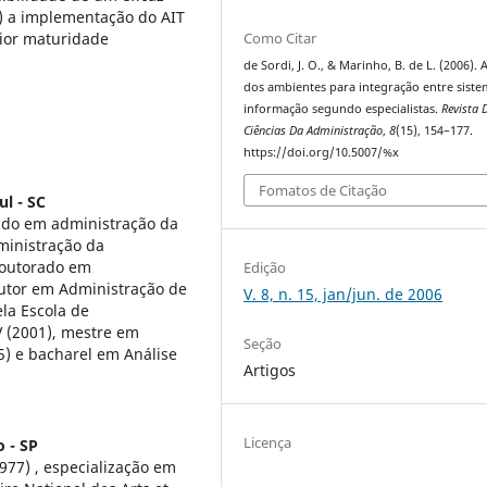
) a implementação do AIT
Como Citar
ior maturidade
de Sordi, J. O., & Marinho, B. de L. (2006). 
dos ambientes para integração entre siste
informação segundo especialistas.
Revista 
Ciências Da Administração
,
8
(15), 154–177.
https://doi.org/10.5007/%x
Fomatos de Citação
l - SC
ado em administração da
ministração da
doutorado em
Edição
utor em Administração de
V. 8, n. 15, jan/jun. de 2006
la Escola de
 (2001), mestre em
Seção
) e bacharel em Análise
Artigos
Licença
o - SP
77) , especialização em