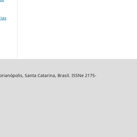
cias
ianópolis, Santa Catarina, Brasil. ISSNe 2175-