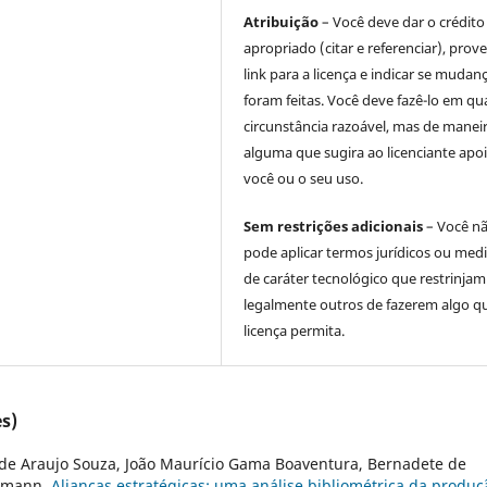
Atribuição
– Você deve dar o crédito
apropriado (citar e referenciar), prov
link para a licença e indicar se mudan
foram feitas. Você deve fazê-lo em qu
circunstância razoável, mas de manei
alguma que sugira ao licenciante apoi
você ou o seu uso.
Sem restrições adicionais
– Você n
pode aplicar termos jurídicos ou med
de caráter tecnológico que restrinjam
legalmente outros de fazerem algo q
licença permita.
s)
de Araujo Souza, João Maurício Gama Boaventura, Bernadete de
chmann,
Alianças estratégicas: uma análise bibliométrica da produç