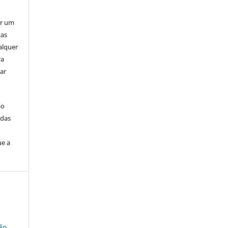
er um
ças
alquer
ra
ar
ão
idas
ue a
ão