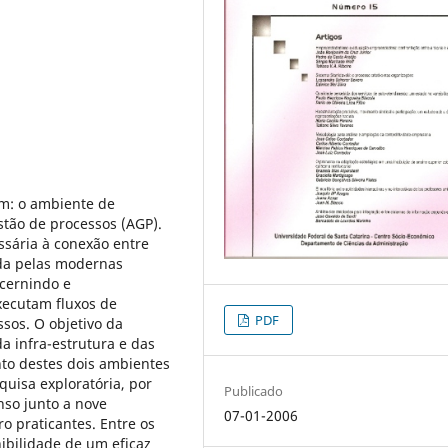
am: o ambiente de
stão de processos (AGP).
ssária à conexão entre
ida pelas modernas
scernindo e
xecutam fluxos de
PDF
sos. O objetivo da
a infra-estrutura e das
to destes dois ambientes
quisa exploratória, por
Publicado
so junto a nove
07-01-2006
o praticantes. Entre os
nibilidade de um eficaz