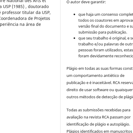
ire National des Arts et
O autor deve garantir:
a USP (1985) , doutorado
professor titular da USP,
que haja um consenso comple
 Coordenadora de Projetos
todos os coautores em aprova
periência na área de
versão final do documento e s
submissão para publicação.
que seu trabalho é original, e s
trabalho e/ou palavras de outr
pessoas foram utilizados, esta
foram devidamente reconhecid
Plágio em todas as suas formas cons
um comportamento antiético de
publicação e é inaceitável. RCA reserv
direito de usar software ou quaisquer
outros métodos de detecção de plági
Todas as submissões recebidas para
avaliação na revista RCA passam por
identificação de plágio e autoplágio.
Plágios identificados em manuscritos