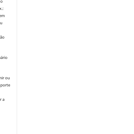
do
x.:
 em
ou
ção
uário
mir ou
uporte
r a