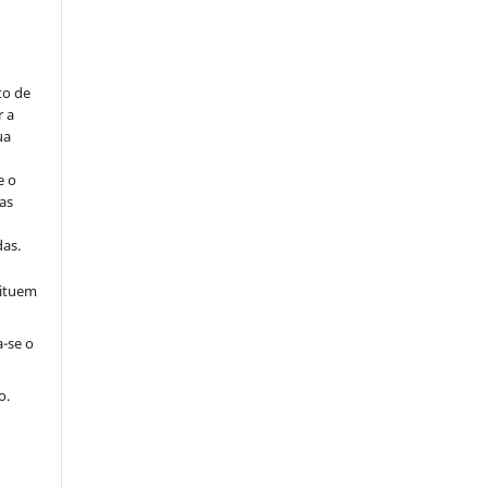
to de
r a
ua
e o
as
s
as.
tituem
a-se o
o.