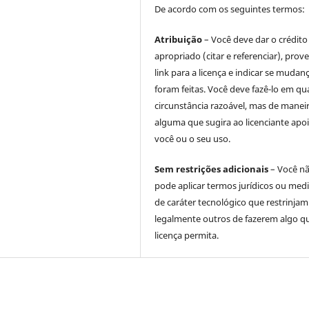
De acordo com os seguintes termos:
Atribuição
– Você deve dar o crédito
apropriado (citar e referenciar), prov
link para a licença e indicar se mudan
foram feitas. Você deve fazê-lo em qu
circunstância razoável, mas de manei
alguma que sugira ao licenciante apoi
você ou o seu uso.
Sem restrições adicionais
– Você n
pode aplicar termos jurídicos ou med
de caráter tecnológico que restrinjam
legalmente outros de fazerem algo q
licença permita.