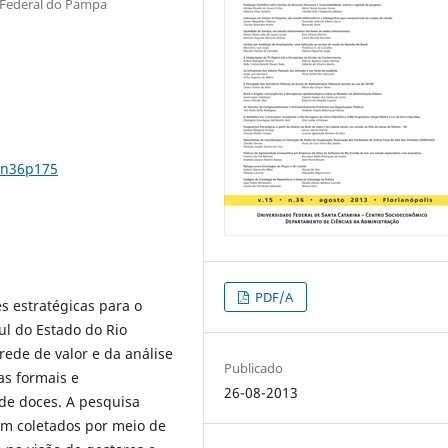
e Federal do Pampa
5n36p175
PDF/A
s estratégicas para o
ul do Estado do Rio
ede de valor e da análise
Publicado
as formais e
26-08-2013
de doces. A pesquisa
am coletados por meio de