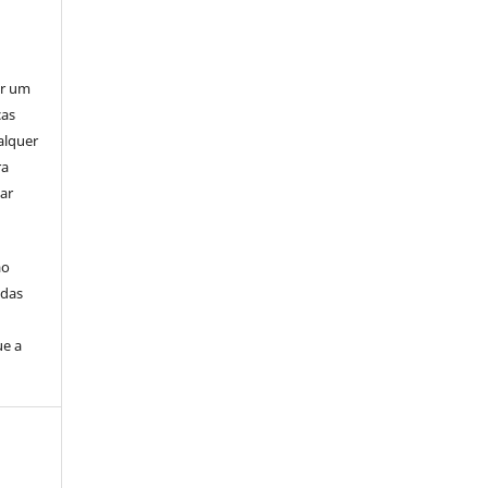
er um
ças
alquer
ra
ar
ão
idas
ue a