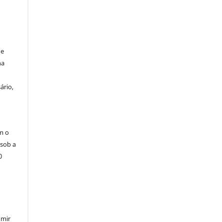
de
na
ário,
m o
 sob a
0
umir