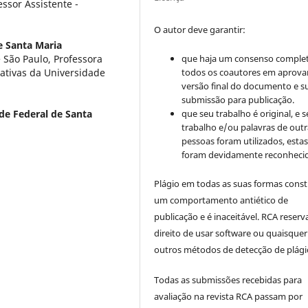
sor Assistente -
O autor deve garantir:
e Santa Maria
que haja um consenso comple
 São Paulo, Professora
todos os coautores em aprova
ativas da Universidade
versão final do documento e s
submissão para publicação.
que seu trabalho é original, e s
de Federal de Santa
trabalho e/ou palavras de outr
pessoas foram utilizados, esta
foram devidamente reconhecid
Plágio em todas as suas formas cons
um comportamento antiético de
publicação e é inaceitável. RCA reserv
direito de usar software ou quaisquer
outros métodos de detecção de plági
Todas as submissões recebidas para
avaliação na revista RCA passam por