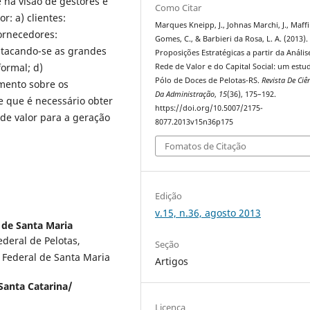
 na visão de gestores e
Como Citar
r: a) clientes:
Marques Kneipp, J., Johnas Marchi, J., Maffi
fornecedores:
Gomes, C., & Barbieri da Rosa, L. A. (2013).
stacando-se as grandes
Proposições Estratégicas a partir da Anális
formal; d)
Rede de Valor e do Capital Social: um estu
Pólo de Doces de Pelotas-RS.
Revista De Ciê
mento sobre os
Da Administração
,
15
(36), 175–192.
 que é necessário obter
https://doi.org/10.5007/2175-
de valor para a geração
8077.2013v15n36p175
Fomatos de Citação
Edição
v.15, n.36, agosto 2013
 de Santa Maria
deral de Pelotas,
Seção
Federal de Santa Maria
Artigos
Santa Catarina/
Licença