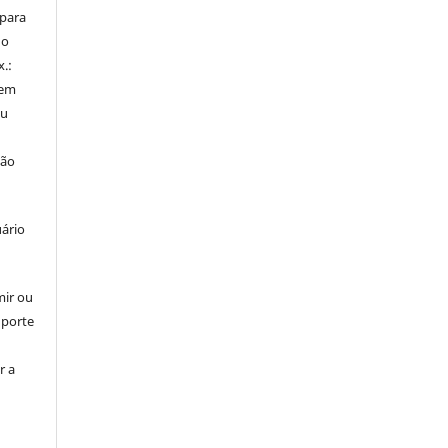
 para
do
x.:
 em
ou
ção
uário
mir ou
uporte
r a