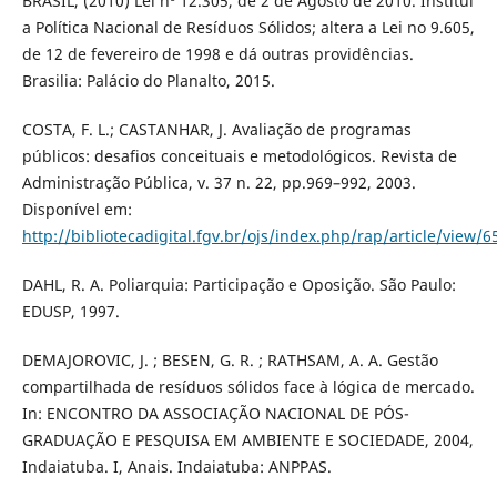
BRASIL, (2010) Lei nº 12.305, de 2 de Agosto de 2010. Institui
a Política Nacional de Resíduos Sólidos; altera a Lei no 9.605,
de 12 de fevereiro de 1998 e dá outras providências.
Brasilia: Palácio do Planalto, 2015.
COSTA, F. L.; CASTANHAR, J. Avaliação de programas
públicos: desafios conceituais e metodológicos. Revista de
Administração Pública, v. 37 n. 22, pp.969–992, 2003.
Disponível em:
http://bibliotecadigital.fgv.br/ojs/index.php/rap/article/view/
DAHL, R. A. Poliarquia: Participação e Oposição. São Paulo:
EDUSP, 1997.
DEMAJOROVIC, J. ; BESEN, G. R. ; RATHSAM, A. A. Gestão
compartilhada de resíduos sólidos face à lógica de mercado.
In: ENCONTRO DA ASSOCIAÇÃO NACIONAL DE PÓS-
GRADUAÇÃO E PESQUISA EM AMBIENTE E SOCIEDADE, 2004,
Indaiatuba. I, Anais. Indaiatuba: ANPPAS.