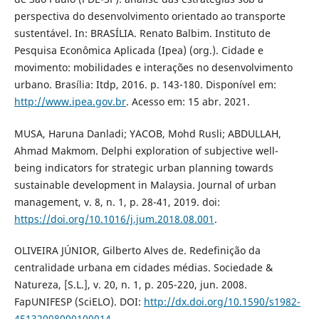
perspectiva do desenvolvimento orientado ao transporte
sustentável. In: BRASÍLIA. Renato Balbim. Instituto de
Pesquisa Econômica Aplicada (Ipea) (org.). Cidade e
movimento: mobilidades e interações no desenvolvimento
urbano. Brasília: Itdp, 2016. p. 143-180. Disponível em:
http://www.ipea.gov.br
. Acesso em: 15 abr. 2021.
MUSA, Haruna Danladi; YACOB, Mohd Rusli; ABDULLAH,
Ahmad Makmom. Delphi exploration of subjective well-
being indicators for strategic urban planning towards
sustainable development in Malaysia. Journal of urban
management, v. 8, n. 1, p. 28-41, 2019. doi:
https://doi.org/10.1016/j.jum.2018.08.001
.
OLIVEIRA JÚNIOR, Gilberto Alves de. Redefinição da
centralidade urbana em cidades médias. Sociedade &
Natureza, [S.L.], v. 20, n. 1, p. 205-220, jun. 2008.
FapUNIFESP (SciELO). DOI:
http://dx.doi.org/10.1590/s1982-
45132008000100014
.