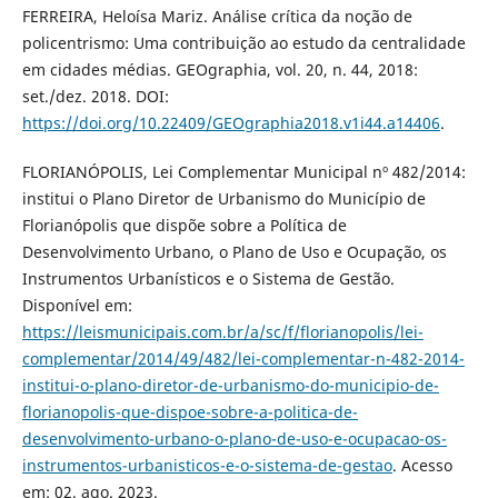
FERREIRA, Heloísa Mariz. Análise crítica da noção de
policentrismo: Uma contribuição ao estudo da centralidade
em cidades médias. GEOgraphia, vol. 20, n. 44, 2018:
set./dez. 2018. DOI:
https://doi.org/10.22409/GEOgraphia2018.v1i44.a14406
.
FLORIANÓPOLIS, Lei Complementar Municipal nº 482/2014:
institui o Plano Diretor de Urbanismo do Município de
Florianópolis que dispõe sobre a Política de
Desenvolvimento Urbano, o Plano de Uso e Ocupação, os
Instrumentos Urbanísticos e o Sistema de Gestão.
Disponível em:
https://leismunicipais.com.br/a/sc/f/florianopolis/lei-
complementar/2014/49/482/lei-complementar-n-482-2014-
institui-o-plano-diretor-de-urbanismo-do-municipio-de-
florianopolis-que-dispoe-sobre-a-politica-de-
desenvolvimento-urbano-o-plano-de-uso-e-ocupacao-os-
instrumentos-urbanisticos-e-o-sistema-de-gestao
. Acesso
em: 02. ago. 2023.