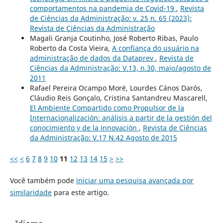
comportamentos na pandemia de Covid-19
,
Revista
de Ciências da Administração: v. 25 n. 65 (2023):
Revista de Ciências da Administração
Magali Granja Coutinho, José Roberto Ribas, Paulo
Roberto da Costa Vieira,
A confiança do usuário na
administração de dados da Dataprev
,
Revista de
Ciências da Administração: V.13, n.30, maio/agosto de
2011
Rafael Pereira Ocampo Moré, Lourdes Cános Darós,
Cláudio Reis Gonçalo, Cristina Santandreu Mascarell,
El Ambiente Compartido como Propulsor de la
Internacionalización: análisis a partir de la gestión del
conocimiento y de la innovación
,
Revista de Ciências
da Administração: V.17 N.42 Agosto de 2015
<<
<
6
7
8
9
10
11
12
13
14
15
>
>>
Você também pode
iniciar uma pesquisa avançada por
similaridade
para este artigo.