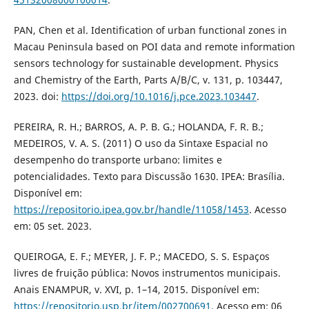
PAN, Chen et al. Identification of urban functional zones in
Macau Peninsula based on POI data and remote information
sensors technology for sustainable development. Physics
and Chemistry of the Earth, Parts A/B/C, v. 131, p. 103447,
2023. doi:
https://doi.org/10.1016/j.pce.2023.103447
.
PEREIRA, R. H.; BARROS, A. P. B. G.; HOLANDA, F. R. B.;
MEDEIROS, V. A. S. (2011) O uso da Sintaxe Espacial no
desempenho do transporte urbano: limites e
potencialidades. Texto para Discussão 1630. IPEA: Brasília.
Disponível em:
https://repositorio.ipea.gov.br/handle/11058/1453
. Acesso
em: 05 set. 2023.
QUEIROGA, E. F.; MEYER, J. F. P.; MACEDO, S. S. Espaços
livres de fruição pública: Novos instrumentos municipais.
Anais ENAMPUR, v. XVI, p. 1–14, 2015. Disponível em:
https://repositorio.usp.br/item/002700691
. Acesso em: 06