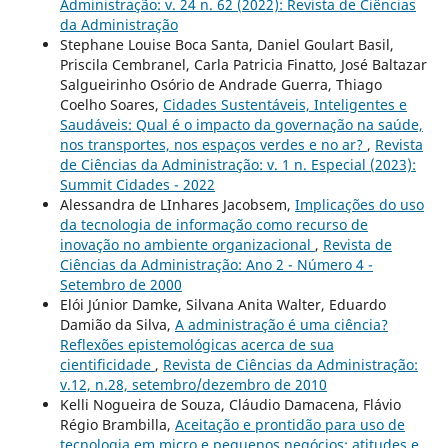
Administração: v. 24 n. 62 (2022): Revista de Ciências
da Administração
Stephane Louise Boca Santa, Daniel Goulart Basil,
Priscila Cembranel, Carla Patricia Finatto, José Baltazar
Salgueirinho Osório de Andrade Guerra, Thiago
Coelho Soares,
Cidades Sustentáveis, Inteligentes e
Saudáveis: Qual é o impacto da governação na saúde,
nos transportes, nos espaços verdes e no ar?
,
Revista
de Ciências da Administração: v. 1 n. Especial (2023):
Summit Cidades - 2022
Alessandra de LInhares Jacobsem,
Implicações do uso
da tecnologia de informação como recurso de
inovação no ambiente organizacional
,
Revista de
Ciências da Administração: Ano 2 - Número 4 -
Setembro de 2000
Elói Júnior Damke, Silvana Anita Walter, Eduardo
Damião da Silva,
A administração é uma ciência?
Reflexões epistemológicas acerca de sua
cientificidade
,
Revista de Ciências da Administração:
v.12, n.28, setembro/dezembro de 2010
Kelli Nogueira de Souza, Cláudio Damacena, Flávio
Régio Brambilla,
Aceitação e prontidão para uso de
tecnologia em micro e pequenos negócios: atitudes e