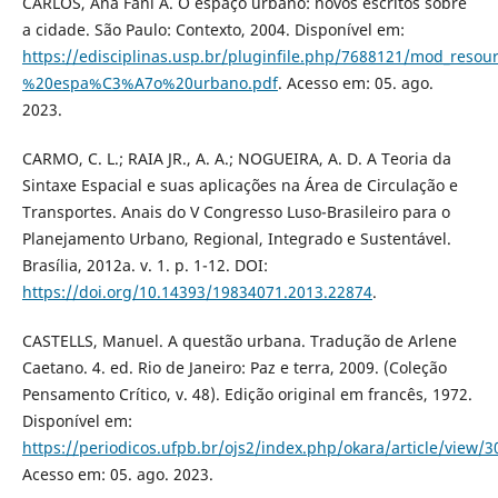
CARLOS, Ana Fani A. O espaço urbano: novos escritos sobre
a cidade. São Paulo: Contexto, 2004. Disponível em:
https://edisciplinas.usp.br/pluginfile.php/7688121/mod_res
%20espa%C3%A7o%20urbano.pdf
. Acesso em: 05. ago.
2023.
CARMO, C. L.; RAIA JR., A. A.; NOGUEIRA, A. D. A Teoria da
Sintaxe Espacial e suas aplicações na Área de Circulação e
Transportes. Anais do V Congresso Luso-Brasileiro para o
Planejamento Urbano, Regional, Integrado e Sustentável.
Brasília, 2012a. v. 1. p. 1-12. DOI:
https://doi.org/10.14393/19834071.2013.22874
.
CASTELLS, Manuel. A questão urbana. Tradução de Arlene
Caetano. 4. ed. Rio de Janeiro: Paz e terra, 2009. (Coleção
Pensamento Crítico, v. 48). Edição original em francês, 1972.
Disponível em:
https://periodicos.ufpb.br/ojs2/index.php/okara/article/view/
Acesso em: 05. ago. 2023.