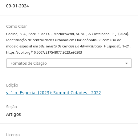
09-01-2024
Como Citar
Coelho, B. A., Beck, E. de O. ., Maciorowski, M. M. ., & Castelhano, P. J. (2024).
Identificação de centralidades urbanas em Florianópolis-SC com uso de
modelo espacial em SIG.
Revista De Ciências Da Administração
,
1
(Especial), 1–21.
https://doi.org/10.5007/2175-8077.2023.e96303
Fomatos de Citação
Edição
v. 1 n. Especial (2023): Summit Cidades - 2022
Seção
Artigos
Licença