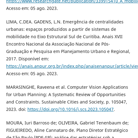
https://www.researchgate.net/publication/339915410_A_mobili
Acesso em: 05 ago. 2023.
LIMA, C.DEA. GADENS, L.N. Emergência de centralidades
urbanas: espaços produzidos a partir de sistemas de
mobilidade no Eixo Estrutural Sul de Curitiba. Anais XVII
Encontro Nacional da Associação Nacional de Pós-
Graduação e Pesquisa em Planejamento Urbano e Regional,
2017. Disponível em:
https://anais.anpur.org.br/index.php/anaisenanpur/article/vi
Acesso em: 05 ago. 2023.
MARASINGHE, Raveena et al. Computer Vision Applications
for Urban Planning: A Systematic Review of Opportunities
and Constraints. Sustainable Cities and Society, p. 105047,
2023. doi:
https://doi.org/10.1016/j.scs.2023.105047
.
MOURA, Iuri Barroso de; OLIVEIRA, Gabriel Tenenbaum de;
FIGUEIREDO, Aline Cannataro de. Plano Diretor Estratégico
de São Paulo (PDE-SP): análise das estratégias sob a