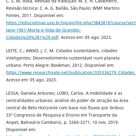
C. S. M. Rosa. Revisão da tradução: M. E. H. Cavalheiro.
Revisão técnica: C. A. G. Bailão. São Paulo: WMF Martins
Fontes, 2011. Disponível em:
https://edisciplinas.usp.br/pluginfile.php/3843818/course/se
Jane-1961-Morte-e-Vida-de-Grandes-
Cidades%20%281%29.pdf
. Acesso em: 05 ago. 2023.
LEITE, C.; AWAD, J. C. M. Cidades sustentáveis, cidades
inteligentes: Desenvolvimento sustentável num planeta
urbano. Porto Alegre: Bookman, 2012. Disponível em:
https://www.researchgate.net/publication/335336279_Cidades
Acesso em: 05 ago. 2023.
LESSA, Daniela Antunes; LOBO, Carlos. A mobilidade e as
centralidades urbanas: análise do poder de atração da área
central de Belo Horizonte com base nos fluxos por ônibus.
33º Congresso de Pesquisa e Ensino em Transporte da
Anpet, Balneário Camboriú, p. 3260-3271, 10 nov. 2019.
Disponível em: