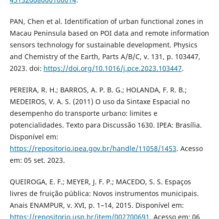
PAN, Chen et al. Identification of urban functional zones in
Macau Peninsula based on POI data and remote information
sensors technology for sustainable development. Physics
and Chemistry of the Earth, Parts A/B/C, v. 131, p. 103447,
2023. doi:
https://doi.org/10.1016/j.pce.2023.103447
.
PEREIRA, R. H.; BARROS, A. P. B. G.; HOLANDA, F. R. B.;
MEDEIROS, V. A. S. (2011) O uso da Sintaxe Espacial no
desempenho do transporte urbano: limites e
potencialidades. Texto para Discussão 1630. IPEA: Brasília.
Disponível em:
https://repositorio.ipea.gov.br/handle/11058/1453
. Acesso
em: 05 set. 2023.
QUEIROGA, E. F.; MEYER, J. F. P.; MACEDO, S. S. Espaços
livres de fruição pública: Novos instrumentos municipais.
Anais ENAMPUR, v. XVI, p. 1–14, 2015. Disponível em:
https://repositorio.usp.br/item/002700691
. Acesso em: 06