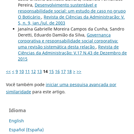
Pereira,
Desenvolvimento sustentável e
responsabilidade social: um estudo de caso no grupo
O Boticário
,
Revista de Ciências da Administração: V.
5, n. 9, jan./jul. de 2003
Janaína Gabrielle Moreira Campos da Cunha, Sandro
Deretti, Eduardo Damião da Silva,
Governança
corporativa e responsabilidade social corporativa:
uma revisão sistemática desta relação
,
Revista de
Ciências da Administração: V.17 N.43 de Dezembro de
2015
<<
<
9
10
11
12
13
14
15
16
17
18
>
>>
Você também pode
iniciar uma pesquisa avançada por
similaridade
para este artigo.
Idioma
English
Español (España)