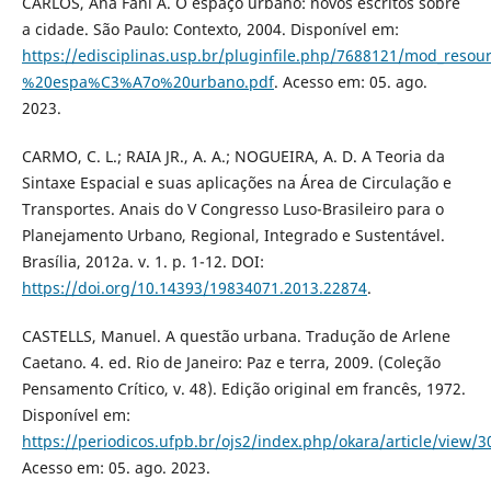
CARLOS, Ana Fani A. O espaço urbano: novos escritos sobre
a cidade. São Paulo: Contexto, 2004. Disponível em:
https://edisciplinas.usp.br/pluginfile.php/7688121/mod_res
%20espa%C3%A7o%20urbano.pdf
. Acesso em: 05. ago.
2023.
CARMO, C. L.; RAIA JR., A. A.; NOGUEIRA, A. D. A Teoria da
Sintaxe Espacial e suas aplicações na Área de Circulação e
Transportes. Anais do V Congresso Luso-Brasileiro para o
Planejamento Urbano, Regional, Integrado e Sustentável.
Brasília, 2012a. v. 1. p. 1-12. DOI:
https://doi.org/10.14393/19834071.2013.22874
.
CASTELLS, Manuel. A questão urbana. Tradução de Arlene
Caetano. 4. ed. Rio de Janeiro: Paz e terra, 2009. (Coleção
Pensamento Crítico, v. 48). Edição original em francês, 1972.
Disponível em:
https://periodicos.ufpb.br/ojs2/index.php/okara/article/view/
Acesso em: 05. ago. 2023.