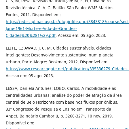
C. S. M. Rosa. Revisão da tradução: M. E. H. Cavalheiro.
Revisão técnica: C. A. G. Bailão. São Paulo: WMF Martins
Fontes, 2011. Disponível em:
https://edisciplinas.usp.br/pluginfile.php/3843818/course/se
Jane-1961-Morte-e-Vida-de-Grandes-
Cidades%20%281%29.pdf
. Acesso em: 05 ago. 2023.
LEITE, C.; AWAD, J. C. M. Cidades sustentáveis, cidades
inteligentes: Desenvolvimento sustentável num planeta
urbano. Porto Alegre: Bookman, 2012. Disponível em:
https://www.researchgate.net/publication/335336279_Cidades
Acesso em: 05 ago. 2023.
LESSA, Daniela Antunes; LOBO, Carlos. A mobilidade e as
centralidades urbanas: análise do poder de atração da área
central de Belo Horizonte com base nos fluxos por ônibus.
33º Congresso de Pesquisa e Ensino em Transporte da
Anpet, Balneário Camboriú, p. 3260-3271, 10 nov. 2019.
Disponível em: