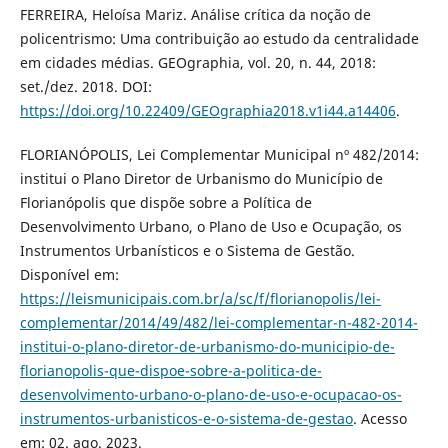
FERREIRA, Heloísa Mariz. Análise crítica da noção de
policentrismo: Uma contribuição ao estudo da centralidade
em cidades médias. GEOgraphia, vol. 20, n. 44, 2018:
set./dez. 2018. DOI:
https://doi.org/10.22409/GEOgraphia2018.v1i44.a14406
.
FLORIANÓPOLIS, Lei Complementar Municipal nº 482/2014:
institui o Plano Diretor de Urbanismo do Município de
Florianópolis que dispõe sobre a Política de
Desenvolvimento Urbano, o Plano de Uso e Ocupação, os
Instrumentos Urbanísticos e o Sistema de Gestão.
Disponível em:
https://leismunicipais.com.br/a/sc/f/florianopolis/lei-
complementar/2014/49/482/lei-complementar-n-482-2014-
institui-o-plano-diretor-de-urbanismo-do-municipio-de-
florianopolis-que-dispoe-sobre-a-politica-de-
desenvolvimento-urbano-o-plano-de-uso-e-ocupacao-os-
instrumentos-urbanisticos-e-o-sistema-de-gestao
. Acesso
em: 02. ago. 2023.