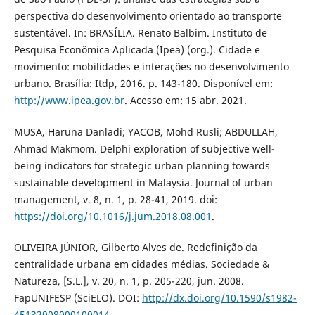
perspectiva do desenvolvimento orientado ao transporte
sustentável. In: BRASÍLIA. Renato Balbim. Instituto de
Pesquisa Econômica Aplicada (Ipea) (org.). Cidade e
movimento: mobilidades e interações no desenvolvimento
urbano. Brasília: Itdp, 2016. p. 143-180. Disponível em:
http://www.ipea.gov.br
. Acesso em: 15 abr. 2021.
MUSA, Haruna Danladi; YACOB, Mohd Rusli; ABDULLAH,
Ahmad Makmom. Delphi exploration of subjective well-
being indicators for strategic urban planning towards
sustainable development in Malaysia. Journal of urban
management, v. 8, n. 1, p. 28-41, 2019. doi:
https://doi.org/10.1016/j.jum.2018.08.001
.
OLIVEIRA JÚNIOR, Gilberto Alves de. Redefinição da
centralidade urbana em cidades médias. Sociedade &
Natureza, [S.L.], v. 20, n. 1, p. 205-220, jun. 2008.
FapUNIFESP (SciELO). DOI:
http://dx.doi.org/10.1590/s1982-
45132008000100014
.