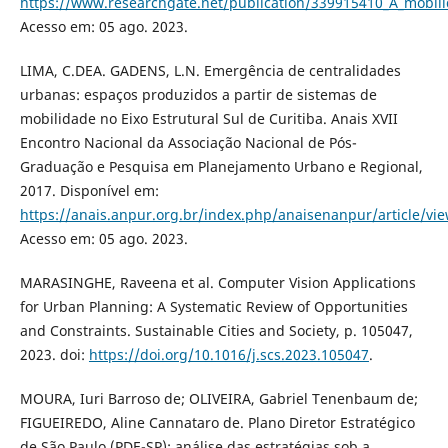
https://www.researchgate.net/publication/339915410_A_mobili
Acesso em: 05 ago. 2023.
LIMA, C.DEA. GADENS, L.N. Emergência de centralidades
urbanas: espaços produzidos a partir de sistemas de
mobilidade no Eixo Estrutural Sul de Curitiba. Anais XVII
Encontro Nacional da Associação Nacional de Pós-
Graduação e Pesquisa em Planejamento Urbano e Regional,
2017. Disponível em:
https://anais.anpur.org.br/index.php/anaisenanpur/article/vi
Acesso em: 05 ago. 2023.
MARASINGHE, Raveena et al. Computer Vision Applications
for Urban Planning: A Systematic Review of Opportunities
and Constraints. Sustainable Cities and Society, p. 105047,
2023. doi:
https://doi.org/10.1016/j.scs.2023.105047
.
MOURA, Iuri Barroso de; OLIVEIRA, Gabriel Tenenbaum de;
FIGUEIREDO, Aline Cannataro de. Plano Diretor Estratégico
de São Paulo (PDE-SP): análise das estratégias sob a