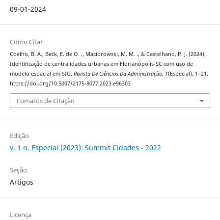
09-01-2024
Como Citar
Coelho, B. A., Beck, E. de O. ., Maciorowski, M. M. ., & Castelhano, P. J. (2024).
Identificação de centralidades urbanas em Florianópolis-SC com uso de
modelo espacial em SIG.
Revista De Ciências Da Administração
,
1
(Especial), 1–21.
https://doi.org/10.5007/2175-8077.2023.e96303
Fomatos de Citação
Edição
v. 1 n. Especial (2023): Summit Cidades - 2022
Seção
Artigos
Licença