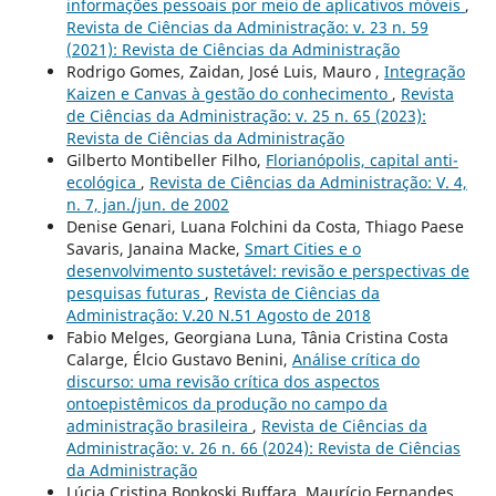
informações pessoais por meio de aplicativos móveis
,
Revista de Ciências da Administração: v. 23 n. 59
(2021): Revista de Ciências da Administração
Rodrigo Gomes, Zaidan, José Luis, Mauro ,
Integração
Kaizen e Canvas à gestão do conhecimento
,
Revista
de Ciências da Administração: v. 25 n. 65 (2023):
Revista de Ciências da Administração
Gilberto Montibeller Filho,
Florianópolis, capital anti-
ecológica
,
Revista de Ciências da Administração: V. 4,
n. 7, jan./jun. de 2002
Denise Genari, Luana Folchini da Costa, Thiago Paese
Savaris, Janaina Macke,
Smart Cities e o
desenvolvimento sustetável: revisão e perspectivas de
pesquisas futuras
,
Revista de Ciências da
Administração: V.20 N.51 Agosto de 2018
Fabio Melges, Georgiana Luna, Tânia Cristina Costa
Calarge, Élcio Gustavo Benini,
Análise crítica do
discurso: uma revisão crítica dos aspectos
ontoepistêmicos da produção no campo da
administração brasileira
,
Revista de Ciências da
Administração: v. 26 n. 66 (2024): Revista de Ciências
da Administração
Lúcia Cristina Bonkoski Buffara, Maurício Fernandes