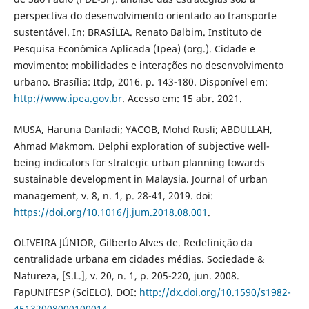
perspectiva do desenvolvimento orientado ao transporte
sustentável. In: BRASÍLIA. Renato Balbim. Instituto de
Pesquisa Econômica Aplicada (Ipea) (org.). Cidade e
movimento: mobilidades e interações no desenvolvimento
urbano. Brasília: Itdp, 2016. p. 143-180. Disponível em:
http://www.ipea.gov.br
. Acesso em: 15 abr. 2021.
MUSA, Haruna Danladi; YACOB, Mohd Rusli; ABDULLAH,
Ahmad Makmom. Delphi exploration of subjective well-
being indicators for strategic urban planning towards
sustainable development in Malaysia. Journal of urban
management, v. 8, n. 1, p. 28-41, 2019. doi:
https://doi.org/10.1016/j.jum.2018.08.001
.
OLIVEIRA JÚNIOR, Gilberto Alves de. Redefinição da
centralidade urbana em cidades médias. Sociedade &
Natureza, [S.L.], v. 20, n. 1, p. 205-220, jun. 2008.
FapUNIFESP (SciELO). DOI:
http://dx.doi.org/10.1590/s1982-
45132008000100014
.