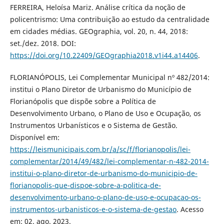
FERREIRA, Heloísa Mariz. Análise crítica da noção de
policentrismo: Uma contribuição ao estudo da centralidade
em cidades médias. GEOgraphia, vol. 20, n. 44, 2018:
set./dez. 2018. DOI:
https://doi.org/10.22409/GEOgraphia2018.v1i44.a14406
.
FLORIANÓPOLIS, Lei Complementar Municipal nº 482/2014:
institui o Plano Diretor de Urbanismo do Município de
Florianópolis que dispõe sobre a Política de
Desenvolvimento Urbano, o Plano de Uso e Ocupação, os
Instrumentos Urbanísticos e o Sistema de Gestão.
Disponível em:
https://leismunicipais.com.br/a/sc/f/florianopolis/lei-
complementar/2014/49/482/lei-complementar-n-482-2014-
institui-o-plano-diretor-de-urbanismo-do-municipio-de-
florianopolis-que-dispoe-sobre-a-politica-de-
desenvolvimento-urbano-o-plano-de-uso-e-ocupacao-os-
instrumentos-urbanisticos-e-o-sistema-de-gestao
. Acesso
em: 02. ago. 2023.