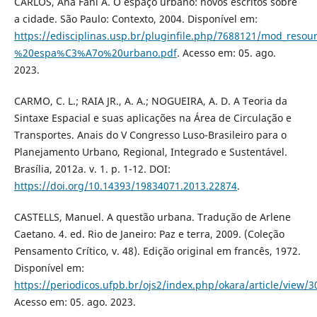
CARLOS, Ana Fani A. O espaço urbano: novos escritos sobre
a cidade. São Paulo: Contexto, 2004. Disponível em:
https://edisciplinas.usp.br/pluginfile.php/7688121/mod_res
%20espa%C3%A7o%20urbano.pdf
. Acesso em: 05. ago.
2023.
CARMO, C. L.; RAIA JR., A. A.; NOGUEIRA, A. D. A Teoria da
Sintaxe Espacial e suas aplicações na Área de Circulação e
Transportes. Anais do V Congresso Luso-Brasileiro para o
Planejamento Urbano, Regional, Integrado e Sustentável.
Brasília, 2012a. v. 1. p. 1-12. DOI:
https://doi.org/10.14393/19834071.2013.22874
.
CASTELLS, Manuel. A questão urbana. Tradução de Arlene
Caetano. 4. ed. Rio de Janeiro: Paz e terra, 2009. (Coleção
Pensamento Crítico, v. 48). Edição original em francês, 1972.
Disponível em:
https://periodicos.ufpb.br/ojs2/index.php/okara/article/view/
Acesso em: 05. ago. 2023.