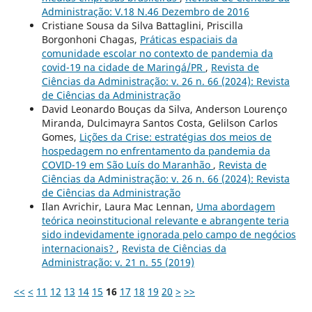
Administração: V.18 N.46 Dezembro de 2016
Cristiane Sousa da Silva Battaglini, Priscilla
Borgonhoni Chagas,
Práticas espaciais da
comunidade escolar no contexto de pandemia da
covid-19 na cidade de Maringá/PR
,
Revista de
Ciências da Administração: v. 26 n. 66 (2024): Revista
de Ciências da Administração
David Leonardo Bouças da Silva, Anderson Lourenço
Miranda, Dulcimayra Santos Costa, Gelilson Carlos
Gomes,
Lições da Crise: estratégias dos meios de
hospedagem no enfrentamento da pandemia da
COVID-19 em São Luís do Maranhão
,
Revista de
Ciências da Administração: v. 26 n. 66 (2024): Revista
de Ciências da Administração
Ilan Avrichir, Laura Mac Lennan,
Uma abordagem
teórica neoinstitucional relevante e abrangente teria
sido indevidamente ignorada pelo campo de negócios
internacionais?
,
Revista de Ciências da
Administração: v. 21 n. 55 (2019)
<<
<
11
12
13
14
15
16
17
18
19
20
>
>>