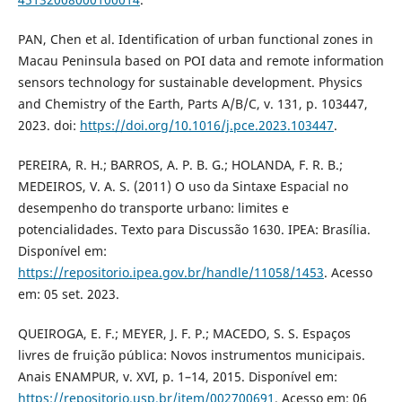
PAN, Chen et al. Identification of urban functional zones in
Macau Peninsula based on POI data and remote information
sensors technology for sustainable development. Physics
and Chemistry of the Earth, Parts A/B/C, v. 131, p. 103447,
2023. doi:
https://doi.org/10.1016/j.pce.2023.103447
.
PEREIRA, R. H.; BARROS, A. P. B. G.; HOLANDA, F. R. B.;
MEDEIROS, V. A. S. (2011) O uso da Sintaxe Espacial no
desempenho do transporte urbano: limites e
potencialidades. Texto para Discussão 1630. IPEA: Brasília.
Disponível em:
https://repositorio.ipea.gov.br/handle/11058/1453
. Acesso
em: 05 set. 2023.
QUEIROGA, E. F.; MEYER, J. F. P.; MACEDO, S. S. Espaços
livres de fruição pública: Novos instrumentos municipais.
Anais ENAMPUR, v. XVI, p. 1–14, 2015. Disponível em:
https://repositorio.usp.br/item/002700691
. Acesso em: 06