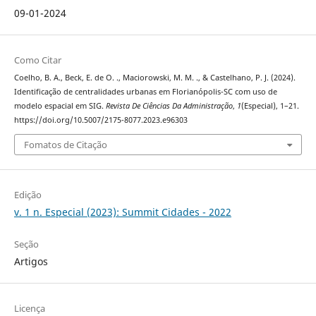
09-01-2024
Como Citar
Coelho, B. A., Beck, E. de O. ., Maciorowski, M. M. ., & Castelhano, P. J. (2024).
Identificação de centralidades urbanas em Florianópolis-SC com uso de
modelo espacial em SIG.
Revista De Ciências Da Administração
,
1
(Especial), 1–21.
https://doi.org/10.5007/2175-8077.2023.e96303
Fomatos de Citação
Edição
v. 1 n. Especial (2023): Summit Cidades - 2022
Seção
Artigos
Licença