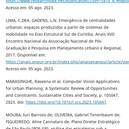
https://www.researchgate.net/publication/339915410_A_mobili
Acesso em: 05 ago. 2023.
LIMA, C.DEA. GADENS, L.N. Emergência de centralidades
urbanas: espaços produzidos a partir de sistemas de
mobilidade no Eixo Estrutural Sul de Curitiba. Anais XVII
Encontro Nacional da Associação Nacional de Pós-
Graduação e Pesquisa em Planejamento Urbano e Regional,
2017. Disponível em:
https://anais.anpur.org.br/index.php/anaisenanpur/article/vi
Acesso em: 05 ago. 2023.
MARASINGHE, Raveena et al. Computer Vision Applications
for Urban Planning: A Systematic Review of Opportunities
and Constraints. Sustainable Cities and Society, p. 105047,
2023. doi:
https://doi.org/10.1016/j.scs.2023.105047
.
MOURA, Iuri Barroso de; OLIVEIRA, Gabriel Tenenbaum de;
FIGUEIREDO, Aline Cannataro de. Plano Diretor Estratégico
de São Paulo (PDE-SP): análise das estratégias sob a