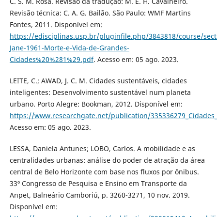
C. S. M. Rosa. Revisão da tradução: M. E. H. Cavalheiro.
Revisão técnica: C. A. G. Bailão. São Paulo: WMF Martins
Fontes, 2011. Disponível em:
https://edisciplinas.usp.br/pluginfile.php/3843818/course/se
Jane-1961-Morte-e-Vida-de-Grandes-
Cidades%20%281%29.pdf
. Acesso em: 05 ago. 2023.
LEITE, C.; AWAD, J. C. M. Cidades sustentáveis, cidades
inteligentes: Desenvolvimento sustentável num planeta
urbano. Porto Alegre: Bookman, 2012. Disponível em:
https://www.researchgate.net/publication/335336279_Cidades
Acesso em: 05 ago. 2023.
LESSA, Daniela Antunes; LOBO, Carlos. A mobilidade e as
centralidades urbanas: análise do poder de atração da área
central de Belo Horizonte com base nos fluxos por ônibus.
33º Congresso de Pesquisa e Ensino em Transporte da
Anpet, Balneário Camboriú, p. 3260-3271, 10 nov. 2019.
Disponível em: