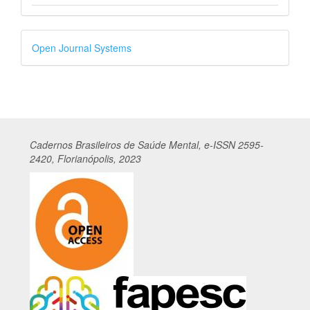
Desenvolvido
Open Journal Systems
por
Cadernos
Br
asileiros
de Saúde Mental, e-ISSN 2595-
2420, Florianópolis, 2023