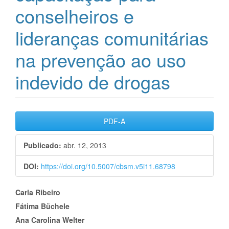
conselheiros e
lideranças comunitárias
na prevenção ao uso
indevido de drogas
Barra
PDF-A
lateral
Publicado:
abr. 12, 2013
de
DOI:
https://doi.org/10.5007/cbsm.v5i11.68798
artigos
Conteúdo
Carla Ribeiro
Fátima Büchele
do
Ana Carolina Welter