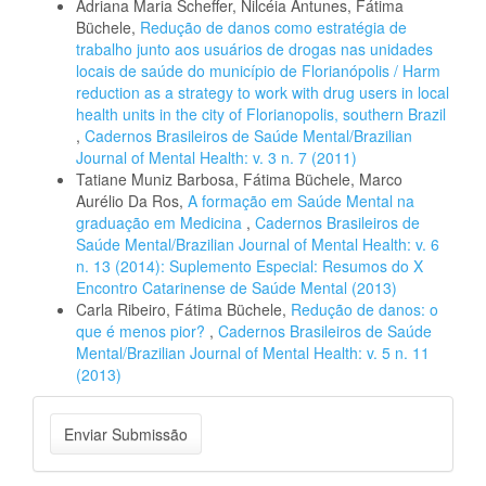
Adriana Maria Scheffer, Nilcéia Antunes, Fátima
Büchele,
Redução de danos como estratégia de
trabalho junto aos usuários de drogas nas unidades
locais de saúde do município de Florianópolis / Harm
reduction as a strategy to work with drug users in local
health units in the city of Florianopolis, southern Brazil
,
Cadernos Brasileiros de Saúde Mental/Brazilian
Journal of Mental Health: v. 3 n. 7 (2011)
Tatiane Muniz Barbosa, Fátima Büchele, Marco
Aurélio Da Ros,
A formação em Saúde Mental na
graduação em Medicina
,
Cadernos Brasileiros de
Saúde Mental/Brazilian Journal of Mental Health: v. 6
n. 13 (2014): Suplemento Especial: Resumos do X
Encontro Catarinense de Saúde Mental (2013)
Carla Ribeiro, Fátima Büchele,
Redução de danos: o
que é menos pior?
,
Cadernos Brasileiros de Saúde
Mental/Brazilian Journal of Mental Health: v. 5 n. 11
(2013)
Enviar
Enviar Submissão
Submissão