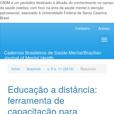
CBSM é um periódico destinado à difusão do conhecimento no campo
da saúde coletiva, com foco na área da saúde mental e atenção
psicossocial, associado à Universidade Federal de Santa Catarina,
Brasil.
Navegação
Cadastro
Acesso
Principal
Conteúdo
Toggl
principal
naviga
Barra
Lateral
Cadernos Brasileiros de Saúde Mental/Brazilian
Journal of Mental Health
Início
Arquivos
v. 5 n. 11 (2013)
Resumos
Educação a distância:
ferramenta de
capacitação para