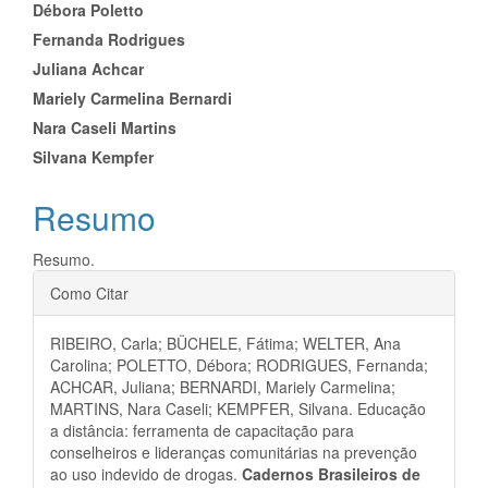
artigo
Débora Poletto
principal
Fernanda Rodrigues
Juliana Achcar
Mariely Carmelina Bernardi
Nara Caseli Martins
Silvana Kempfer
Resumo
Resumo.
Detalhes
Como Citar
do
RIBEIRO, Carla; BÜCHELE, Fátima; WELTER, Ana
artigo
Carolina; POLETTO, Débora; RODRIGUES, Fernanda;
ACHCAR, Juliana; BERNARDI, Mariely Carmelina;
MARTINS, Nara Caseli; KEMPFER, Silvana. Educação
a distância: ferramenta de capacitação para
conselheiros e lideranças comunitárias na prevenção
ao uso indevido de drogas.
Cadernos Brasileiros de