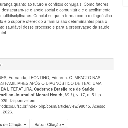
p
gurança quanto ao futuro e conflitos conjugais. Como fatores
, destacaram-se o apoio social e comunitário e o acolhimento
multidisciplinares. Conclui-se que a forma como o diagnóstico
o e o suporte oferecido à família são determinantes para o
to saudável desse processo e para a preservação da saúde
tal.
hes
ar
ES, Fernanda; LEONTINO, Eduarda. O IMPACTO NAS
S FAMILIARES APÓS O DIAGNÓSTICO DE TEA:: UMA
 DA LITERATURA.
Cadernos Brasileiros de Saúde
razilian Journal of Mental Health
,
[S. l.]
, v. 17, n. 51, p.
025. Disponível em:
eriodicos.ufsc.br/index.php/cbsm/article/view/98045. Acesso
. 2026.
s de Citação
Baixar Citação