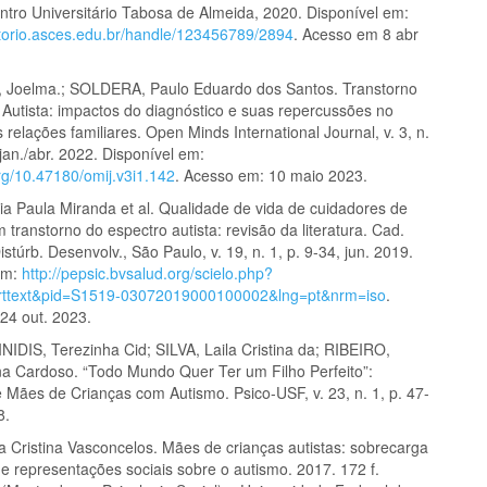
ntro Universitário Tabosa de Almeida, 2020. Disponível em:
sitorio.asces.edu.br/handle/123456789/2894
. Acesso em 8 abr
Joelma.; SOLDERA, Paulo Eduardo dos Santos. Transtorno
 Autista: impactos do diagnóstico e suas repercussões no
 relações familiares. Open Minds International Journal, v. 3, n.
 jan./abr. 2022. Disponível em:
org/10.47180/omij.v3i1.142
. Acesso em: 10 maio 2023.
a Paula Miranda et al. Qualidade de vida de cuidadores de
 transtorno do espectro autista: revisão da literatura. Cad.
stúrb. Desenvolv., São Paulo, v. 19, n. 1, p. 9-34, jun. 2019.
em:
http://pepsic.bvsalud.org/scielo.php?
_arttext&pid=S1519-03072019000100002&lng=pt&nrm=iso
.
24 out. 2023.
DIS, Terezinha Cid; SILVA, Laila Cristina da; RIBEIRO,
ina Cardoso. “Todo Mundo Quer Ter um Filho Perfeito”:
e Mães de Crianças com Autismo. Psico-USF, v. 23, n. 1, p. 47-
8.
a Cristina Vasconcelos. Mães de crianças autistas: sobrecarga
e representações sociais sobre o autismo. 2017. 172 f.