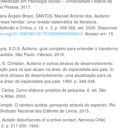
 (Mestrado em Psicologia Social) – Universidade Federal da
ão Pessoa, 2017.
ria Ângelo Bravo; SANTOS, Manoel Antonio dos. Autismo
tresse familiar: uma revisão sistemática da literatura.
Reflexão e Crítica, v. 18, n. 3, p. 358-369, set. 2005. Disponível
/doi.org/10.1590/S0102-79722005000300010
. Acesso em: 15
ra. S.O.S. Autismo: guia completo para entender o transtorno
autista. São Paulo: nVersos, 2018.
. Christian. Autismo e outros atrasos do desenvolvimento:
ção para os que atuam na área: do especialista aos pais. In:
utros atrasos do desenvolvimento: uma atualização para os
 área: do especialista aos pais. 1993. p. 348-348.
o Carlos. Como elaborar projetos de pesquisa. 6. ed. São
ra Atlas, 2002.
mple. O cérebro autista: pensando através do espectro. Rio
Sindicato Nacional dos Editores de Livros, 2015.
 Autistic disturbances of a ective contact. Nervous Child,
. 2, p. 217-250. 1943.