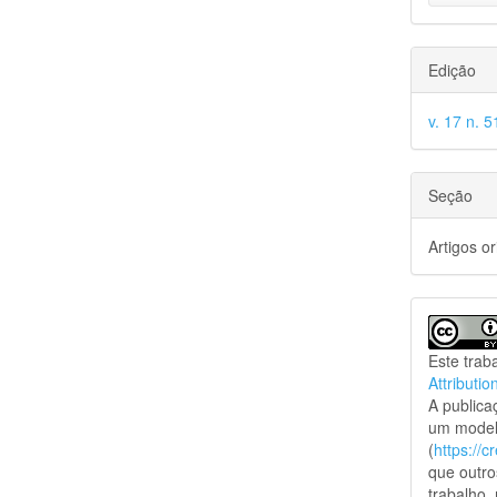
Edição
v. 17 n. 5
Seção
Artigos or
Este trab
Attributio
A public
um model
(
https://
que outro
trabalho,