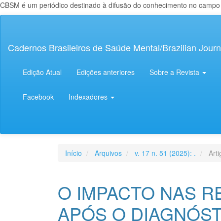
CBSM é um periódico destinado à difusão do conhecimento no campo da
Navegação
Principal
Conteúdo
Cadernos Brasileiros de Saúde Mental/Brazilian Journ
principal
Barra
Lateral
Edição Atual
Edições anteriores
Sobre a Revista
Facebook
Indexadores
Início
Arquivos
v. 17 n. 51 (2025): .
Arti
O IMPACTO NAS R
APÓS O DIAGNÓST