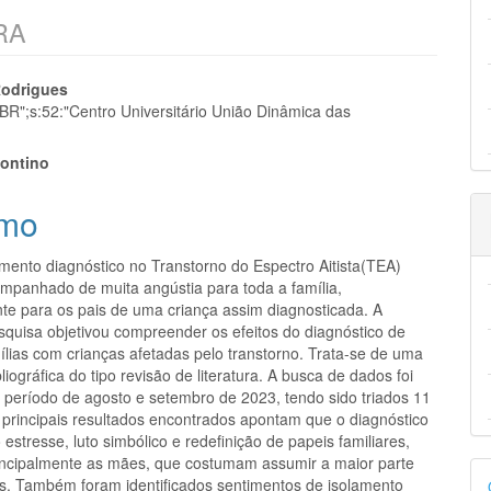
RA
eúdo
Rodrigues
_BR";s:52:"Centro Universitário União Dinâmica das
ontino
pal
mo
ento diagnóstico no Transtorno do Espectro Aitista(TEA)
ompanhado de muita angústia para toda a família,
nte para os pais de uma criança assim diagnosticada. A
squisa objetivou compreender os efeitos do diagnóstico de
lias com crianças afetadas pelo transtorno. Trata-se de uma
liográfica do tipo revisão de literatura. A busca de dados foi
o período de agosto e setembro de 2023, tendo sido triados 11
 principais resultados encontrados apontam que o diagnóstico
 estresse, luto simbólico e redefinição de papeis familiares,
incipalmente as mães, que costumam assumir a maior parte
D
s. Também foram identificados sentimentos de isolamento