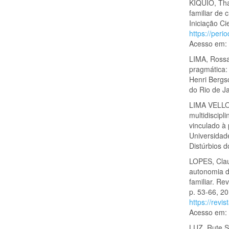
KIQUIO, Tha
familiar de 
Iniciação Ci
https://peri
Acesso em: 
LIMA, Rossa
pragmática: 
Henri Bergs
do Rio de J
LIMA VELLOS
multidiscipl
vinculado à
Universidad
Distúrbios d
LOPES, Clau
autonomia d
familiar. Re
p. 53-66, 2
https://revi
Acesso em: 
LUZ, Rute S