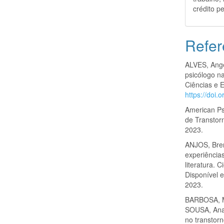
crédito pe
Refer
ALVES, Ange
psicólogo n
Ciências e E
https://doi.
American Psy
de Transtor
2023.
ANJOS, Bre
experiências
literatura. 
Disponível 
2023.
BARBOSA, M
SOUSA, Ana 
no transtor