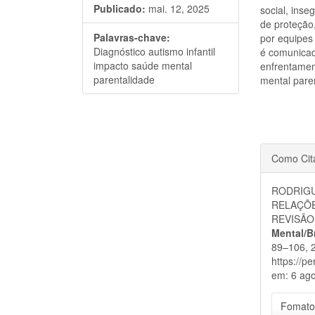
Publicado:
mai. 12, 2025
social, inse
de proteção
Palavras-chave:
por equipes 
Diagnóstico autismo infantil
é comunicad
impacto saúde mental
enfrentamen
parentalidade
mental paren
Detal
Como Cit
do
RODRIGU
artigo
RELAÇÕE
REVISÃO
Mental/B
89–106, 2
https://p
em: 6 ago
Fomato