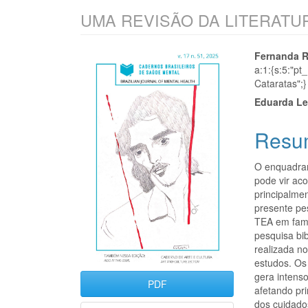
UMA REVISÃO DA LITERATU
Barra
Cont
Fernanda 
a:1:{s:5:"pt
lateral
do
Cataratas";}
de
artigo
Eduarda Le
artigos
princi
Resu
O enquadram
pode vir ac
principalme
presente pe
TEA em famí
pesquisa bib
realizada n
estudos. Os
gera intenso
PDF
afetando pr
dos cuidado