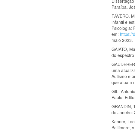
Dissertação
Paraíba, Jo
FÁVERO, Ma
infantil e es
Psicologia: 
em:
https:/
maio 2023.
GAIATO, May
do espectro 
GAUDERER, E
uma atualiza
Autismo e o
que atuam na
GIL, Antoni
Paulo: Edito
GRANDIN, Te
de Janeiro: 
Kanner, Leo.
Baltimore, v