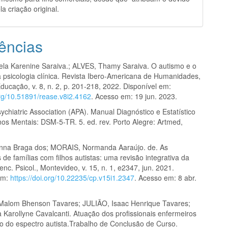
la criação original.
ências
la Karenine Saraiva.; ALVES, Thamy Saraiva. O autismo e o
a psicologia clínica. Revista Ibero-Americana de Humanidades,
ducação, v. 8, n. 2, p. 201-218, 2022. Disponível em:
org/10.51891/rease.v8i2.4162
. Acesso em: 19 jun. 2023.
chiatric Association (APA). Manual Diagnóstico e Estatístico
nos Mentais: DSM-5-TR. 5. ed. rev. Porto Alegre: Artmed,
nna Braga dos; MORAIS, Normanda Aaraújo. de. As
 de famílias com filhos autistas: uma revisão integrativa da
Cienc. Psicol., Montevideo, v. 15, n. 1, e2347, jun. 2021.
em:
https://doi.org/10.22235/cp.v15i1.2347
. Acesso em: 8 abr.
alom Bhenson Tavares; JULIÃO, Isaac Henrique Tavares;
Karollyne Cavalcanti. Atuação dos profissionais enfermeiros
no do espectro autista.Trabalho de Conclusão de Curso.