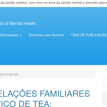
 saúde coletiva, com foco na área da saúde mental e atenção psicosso
al of Mental Health
Submissões
Diretrizes para Autores
TAXA DE PUBLICAÇÃO
E
gos originais
S
ELAÇÕES FAMILIARES
ICO DE TEA: