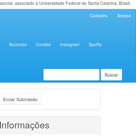
cial, associado à Universidade Federal de Santa Catarina, Brasil.
Cadastro
Acesso
Anúncios
Contato
Instagram
Spotify
Buscar
nviar
Enviar Submissão
ubmissão
Informações