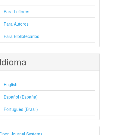
Para Leitores
Para Autores
Para Bibliotecários
Idioma
English
Español (España)
Português (Brasil)
esenvolvido
Open Journal Systems