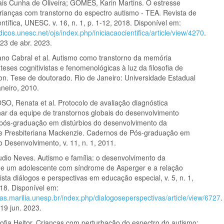
is Cunha de Oliveira; GOMES, Karin Martins. O estresse
crianças com transtorno do espectro autismo - TEA. Revista de
entífica, UNESC. v. 16, n. 1, p. 1-12, 2018. Disponível em:
odicos.unesc.net/ojs/index.php/iniciacaocientifica/article/view/4270
.
23 de abr. 2023.
no Cabral et al. Autismo como transtorno da memória
teses cognitivistas e fenomenológicas à luz da filosofia de
on. Tese de doutorado. Rio de Janeiro: Universidade Estadual
aneiro, 2010.
O, Renata et al. Protocolo de avaliação diagnóstica
inar da equipe de transtornos globais do desenvolvimento
 pós-graduação em distúrbios do desenvolvimento da
e Presbiteriana Mackenzie. Cadernos de Pós-graduação em
o Desenvolvimento, v. 11, n. 1, 2011.
dio Neves. Autismo e família: o desenvolvimento da
e um adolescente com síndrome de Asperger e a relação
vista diálogos e perspectivas em educação especial, v. 5, n. 1,
018. Disponível em:
stas.marilia.unesp.br/index.php/dialogoseperspectivas/article/view/6727
.
19 jun. 2023.
ofia Heitor. Crianças com perturbação do espectro do autismo: