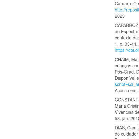
Caruaru: Ce
http://repo
2023
CAPARROZ, 
do Espectro
contexto das
1, p. 33-44,
https://doi.
CHAIM, Mari
crianças com
Pós-Grad. Di
Disponível 
script=sci
Acesso em: 
CONSTANTINI
Maria Crist
Vivências d
58, jan. 201
DIAS, Camil
do cuidador 