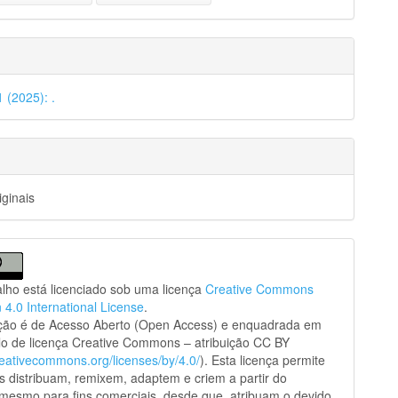
1 (2025): .
iginais
alho está licenciado sob uma licença
Creative Commons
n 4.0 International License
.
ação é de Acesso Aberto (Open Access) e enquadrada em
o de licença Creative Commons – atribuição CC BY
creativecommons.org/licenses/by/4.0/
). Esta licença permite
s distribuam, remixem, adaptem e criem a partir do
 mesmo para fins comerciais, desde que atribuam o devido