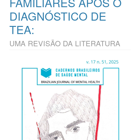
FAMILIARES APÓS O
DIAGNÓSTICO DE
TEA:
UMA REVISÃO DA LITERATURA
Barra
lateral
de
artigos