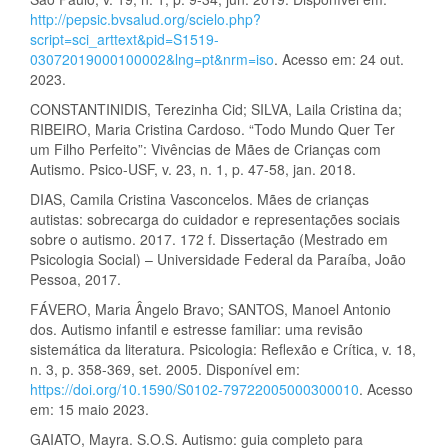
http://pepsic.bvsalud.org/scielo.php?
script=sci_arttext&pid=S1519-
03072019000100002&lng=pt&nrm=iso
. Acesso em: 24 out.
2023.
CONSTANTINIDIS, Terezinha Cid; SILVA, Laila Cristina da;
RIBEIRO, Maria Cristina Cardoso. “Todo Mundo Quer Ter
um Filho Perfeito”: Vivências de Mães de Crianças com
Autismo. Psico-USF, v. 23, n. 1, p. 47-58, jan. 2018.
DIAS, Camila Cristina Vasconcelos. Mães de crianças
autistas: sobrecarga do cuidador e representações sociais
sobre o autismo. 2017. 172 f. Dissertação (Mestrado em
Psicologia Social) – Universidade Federal da Paraíba, João
Pessoa, 2017.
FÁVERO, Maria Ângelo Bravo; SANTOS, Manoel Antonio
dos. Autismo infantil e estresse familiar: uma revisão
sistemática da literatura. Psicologia: Reflexão e Crítica, v. 18,
n. 3, p. 358-369, set. 2005. Disponível em:
https://doi.org/10.1590/S0102-79722005000300010
. Acesso
em: 15 maio 2023.
GAIATO, Mayra. S.O.S. Autismo: guia completo para