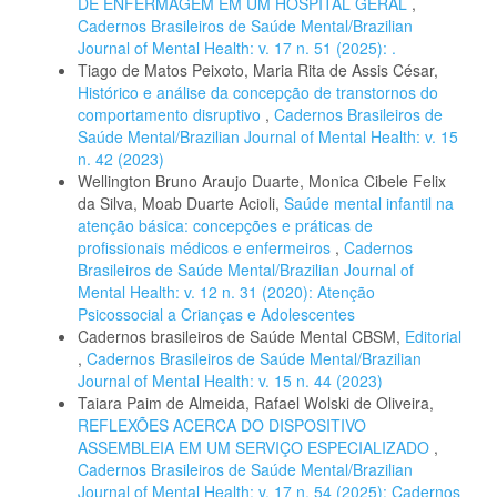
DE ENFERMAGEM EM UM HOSPITAL GERAL
,
Cadernos Brasileiros de Saúde Mental/Brazilian
Journal of Mental Health: v. 17 n. 51 (2025): .
Tiago de Matos Peixoto, Maria Rita de Assis César,
Histórico e análise da concepção de transtornos do
comportamento disruptivo
,
Cadernos Brasileiros de
Saúde Mental/Brazilian Journal of Mental Health: v. 15
n. 42 (2023)
Wellington Bruno Araujo Duarte, Monica Cibele Felix
da Silva, Moab Duarte Acioli,
Saúde mental infantil na
atenção básica: concepções e práticas de
profissionais médicos e enfermeiros
,
Cadernos
Brasileiros de Saúde Mental/Brazilian Journal of
Mental Health: v. 12 n. 31 (2020): Atenção
Psicossocial a Crianças e Adolescentes
Cadernos brasileiros de Saúde Mental CBSM,
Editorial
,
Cadernos Brasileiros de Saúde Mental/Brazilian
Journal of Mental Health: v. 15 n. 44 (2023)
Taiara Paim de Almeida, Rafael Wolski de Oliveira,
REFLEXÕES ACERCA DO DISPOSITIVO
ASSEMBLEIA EM UM SERVIÇO ESPECIALIZADO
,
Cadernos Brasileiros de Saúde Mental/Brazilian
Journal of Mental Health: v. 17 n. 54 (2025): Cadernos