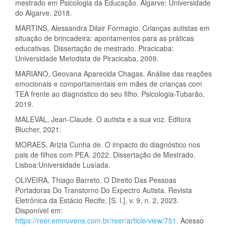
mestrado em Psicologia da Educação. Algarve: Universidade
do Algarve, 2018.
MARTINS, Alessandra Dilair Formagio. Crianças autistas em
situação de brincadeira: apontamentos para as práticas
educativas. Dissertação de mestrado. Piracicaba:
Universidade Metodista de Piracicaba, 2009.
MARIANO, Geovana Aparecida Chagas. Análise das reações
emocionais e comportamentais em mães de crianças com
TEA frente ao diagnóstico do seu filho. Psicologia-Tubarão,
2019.
MALEVAL, Jean-Claude. O autista e a sua voz. Editora
Blucher, 2021.
MORAES, Arizla Cunha de. O impacto do diagnóstico nos
pais de filhos com PEA. 2022. Dissertação de Mestrado.
Lisboa:Universidade Lusíada.
OLIVEIRA, Thiago Barreto. O Direito Das Pessoas
Portadoras Do Transtorno Do Expectro Autista. Revista
Eletrônica da Estácio Recife, [S. l.], v. 9, n. 2, 2023.
Disponível em:
https://reer.emnuvens.com.br/reer/article/view/751
. Acesso