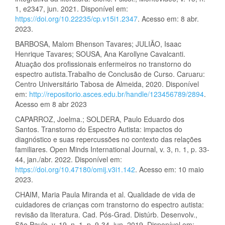
1, e2347, jun. 2021. Disponível em:
https://doi.org/10.22235/cp.v15i1.2347
. Acesso em: 8 abr.
2023.
BARBOSA, Malom Bhenson Tavares; JULIÃO, Isaac
Henrique Tavares; SOUSA, Ana Karollyne Cavalcanti.
Atuação dos profissionais enfermeiros no transtorno do
espectro autista.Trabalho de Conclusão de Curso. Caruaru:
Centro Universitário Tabosa de Almeida, 2020. Disponível
em:
http://repositorio.asces.edu.br/handle/123456789/2894
.
Acesso em 8 abr 2023
CAPARROZ, Joelma.; SOLDERA, Paulo Eduardo dos
Santos. Transtorno do Espectro Autista: impactos do
diagnóstico e suas repercussões no contexto das relações
familiares. Open Minds International Journal, v. 3, n. 1, p. 33-
44, jan./abr. 2022. Disponível em:
https://doi.org/10.47180/omij.v3i1.142
. Acesso em: 10 maio
2023.
CHAIM, Maria Paula Miranda et al. Qualidade de vida de
cuidadores de crianças com transtorno do espectro autista:
revisão da literatura. Cad. Pós-Grad. Distúrb. Desenvolv.,
São Paulo, v. 19, n. 1, p. 9-34, jun. 2019. Disponível em: