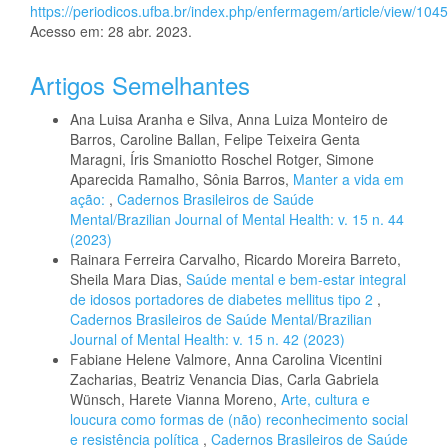
https://periodicos.ufba.br/index.php/enfermagem/article/view/104
Acesso em: 28 abr. 2023.
Artigos Semelhantes
Ana Luisa Aranha e Silva, Anna Luiza Monteiro de
Barros, Caroline Ballan, Felipe Teixeira Genta
Maragni, Íris Smaniotto Roschel Rotger, Simone
Aparecida Ramalho, Sônia Barros,
Manter a vida em
ação:
,
Cadernos Brasileiros de Saúde
Mental/Brazilian Journal of Mental Health: v. 15 n. 44
(2023)
Rainara Ferreira Carvalho, Ricardo Moreira Barreto,
Sheila Mara Dias,
Saúde mental e bem-estar integral
de idosos portadores de diabetes mellitus tipo 2
,
Cadernos Brasileiros de Saúde Mental/Brazilian
Journal of Mental Health: v. 15 n. 42 (2023)
Fabiane Helene Valmore, Anna Carolina Vicentini
Zacharias, Beatriz Venancia Dias, Carla Gabriela
Wünsch, Harete Vianna Moreno,
Arte, cultura e
loucura como formas de (não) reconhecimento social
e resistência política
,
Cadernos Brasileiros de Saúde