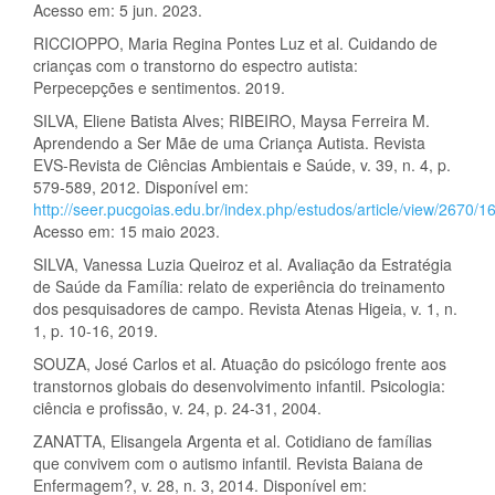
Acesso em: 5 jun. 2023.
RICCIOPPO, Maria Regina Pontes Luz et al. Cuidando de
crianças com o transtorno do espectro autista:
Perpecepções e sentimentos. 2019.
SILVA, Eliene Batista Alves; RIBEIRO, Maysa Ferreira M.
Aprendendo a Ser Mãe de uma Criança Autista. Revista
EVS-Revista de Ciências Ambientais e Saúde, v. 39, n. 4, p.
579-589, 2012. Disponível em:
http://seer.pucgoias.edu.br/index.php/estudos/article/view/2670/1
Acesso em: 15 maio 2023.
SILVA, Vanessa Luzia Queiroz et al. Avaliação da Estratégia
de Saúde da Família: relato de experiência do treinamento
dos pesquisadores de campo. Revista Atenas Higeia, v. 1, n.
1, p. 10-16, 2019.
SOUZA, José Carlos et al. Atuação do psicólogo frente aos
transtornos globais do desenvolvimento infantil. Psicologia:
ciência e profissão, v. 24, p. 24-31, 2004.
ZANATTA, Elisangela Argenta et al. Cotidiano de famílias
que convivem com o autismo infantil. Revista Baiana de
Enfermagem?, v. 28, n. 3, 2014. Disponível em: