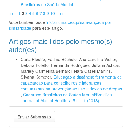
Brasileiros de Saúde Mental
<<
<
1
2
3
4
5
6
7
8
9
10
>
>>
Você também pode
iniciar uma pesquisa avançada por
similaridade
para este artigo.
Artigos mais lidos pelo mesmo(s)
autor(es)
Carla Ribeiro, Fátima Büchele, Ana Carolina Welter,
Débora Poletto, Fernanda Rodrigues, Juliana Achcar,
Mariely Carmelina Bernardi, Nara Caseli Martins,
Silvana Kempfer,
Educação a distância: ferramenta de
capacitação para conselheiros e lideranças
comunitárias na prevenção ao uso indevido de drogas
,
Cadernos Brasileiros de Saúde Mental/Brazilian
Journal of Mental Health: v. 5 n. 11 (2013)
Enviar
Enviar Submissão
Submissão