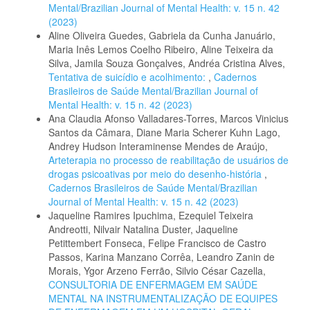
Mental/Brazilian Journal of Mental Health: v. 15 n. 42
(2023)
Aline Oliveira Guedes, Gabriela da Cunha Januário,
Maria Inês Lemos Coelho Ribeiro, Aline Teixeira da
Silva, Jamila Souza Gonçalves, Andréa Cristina Alves,
Tentativa de suicídio e acolhimento:
,
Cadernos
Brasileiros de Saúde Mental/Brazilian Journal of
Mental Health: v. 15 n. 42 (2023)
Ana Claudia Afonso Valladares-Torres, Marcos Vinicius
Santos da Câmara, Diane Maria Scherer Kuhn Lago,
Andrey Hudson Interaminense Mendes de Araújo,
Arteterapia no processo de reabilitação de usuários de
drogas psicoativas por meio do desenho-história
,
Cadernos Brasileiros de Saúde Mental/Brazilian
Journal of Mental Health: v. 15 n. 42 (2023)
Jaqueline Ramires Ipuchima, Ezequiel Teixeira
Andreotti, Nilvair Natalina Duster, Jaqueline
Petittembert Fonseca, Felipe Francisco de Castro
Passos, Karina Manzano Corrêa, Leandro Zanin de
Morais, Ygor Arzeno Ferrão, Silvio César Cazella,
CONSULTORIA DE ENFERMAGEM EM SAÚDE
MENTAL NA INSTRUMENTALIZAÇÃO DE EQUIPES