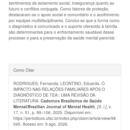
sentimentos de isolamento social, insegurança quanto ao
futuro e conflitos conjugais. Como fatores de proteção,
destacaram-se o apoio social e comunitário e o acolhimento
por equipes multidisciplinares. Conclui-se que a forma como
o diagnóstico é comunicado e o suporte oferecido à família
são determinantes para o enfrentamento saudável desse
processo e para a preservação da saúde mental parental.
Detalhes
Como Citar
do
RODRIGUES, Fernanda; LEONTINO, Eduarda. O
artigo
IMPACTO NAS RELAÇÕES FAMILIARES APÓS O
DIAGNÓSTICO DE TEA:: UMA REVISÃO DA
LITERATURA.
Cadernos Brasileiros de Saúde
Mental/Brazilian Journal of Mental Health
,
[S. l.]
, v.
17, n. 51, p. 89–106, 2025. Disponível em:
https://periodicos.ufsc.br/index.php/cbsm/article/view/98
045. Acesso em: 9 ago. 2026.