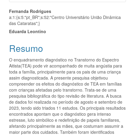
Conteúdo
Fernanda Rodrigues
a:1:{s:5:"pt_BR";s:52:"Centro Universitário União Dinâmica
do
das Cataratas";}
artigo
Eduarda Leontino
principal
Resumo
O enquadramento diagnóstico no Transtorno do Espectro
Aitista(TEA) pode vir acompanhado de muita angústia para
toda a família, principalmente para os pais de uma criança
assim diagnosticada. A presente pesquisa objetivou
compreender os efeitos do diagnóstico de TEA em famílias
com crianças afetadas pelo transtorno. Trata-se de uma
pesquisa bibliográfica do tipo revisão de literatura. A busca
de dados foi realizada no período de agosto e setembro de
2023, tendo sido triados 11 estudos. Os principais resultados
encontrados apontam que o diagnóstico gera intenso
estresse, luto simbólico e redefinição de papeis familiares,
afetando principalmente as mães, que costumam assumir a
maior parte dos cuidados. Também foram identificados