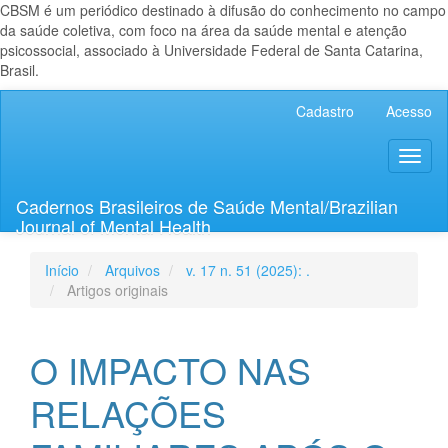
CBSM é um periódico destinado à difusão do conhecimento no campo
da saúde coletiva, com foco na área da saúde mental e atenção
psicossocial, associado à Universidade Federal de Santa Catarina,
Brasil.
Navegação
Cadastro
Acesso
Principal
Conteúdo
Toggl
principal
naviga
Barra
Lateral
Cadernos Brasileiros de Saúde Mental/Brazilian
Journal of Mental Health
Início
Arquivos
v. 17 n. 51 (2025): .
Artigos originais
O IMPACTO NAS
RELAÇÕES