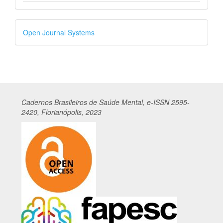
Desenvolvido
Open Journal Systems
por
Cadernos
Br
asileiros
de Saúde Mental, e-ISSN 2595-
2420, Florianópolis, 2023