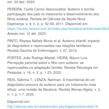
em: 20 dez. 2023.
PEREIRA, Cyelle Carmo Vasconcellos. Autismo e família:
participação dos pais no tratamento e desenvolvimento dos
filhos autistas. Revista de Ciências da Saúde Nova
Esperança, v. 9, n. 2, p. 52-59, 2011. Disponível em:
https://revista.facene.com.br/index.php/revistane/article/view/384
Acesso em: 12 abr. 2023.
PINTO, Rayssa Naftaly Muniz et al. Autismo infantil: impacto
do diagnóstico e repercussões nas relações familiares.
Revista Gaúcha de Enfermagem, v. 37, 2016.
PORTES, João Rodrigo Maciel; VIEIRA, Mauro Luís.
Percepção parental sobre o filho com autismo: as
repercussões na adaptação familiar. Revista Psicologia em
Pesquisa, v. 16, n. 2, p. 1-23, 2022.
REIS, Sabrina T.; LENZA, Nariman. A Importância de um
diagnóstico precoce do autismo para um tratamento mais
eficaz: uma revisão da literatura. Revista Atenas Higeia, v. 2,
n. 1, p. 1-7, 2020.
Disponível em:
http://atenas.edu.br/revista/index.php/higeia/article/view/19
.