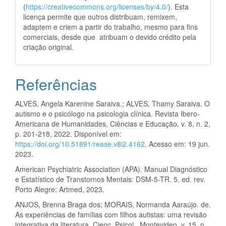
(
https://creativecommons.org/licenses/by/4.0/
). Esta
licença permite que outros distribuam, remixem,
adaptem e criem a partir do trabalho, mesmo para fins
comerciais, desde que atribuam o devido crédito pela
criação original.
Referências
ALVES, Angela Karenine Saraiva.; ALVES, Thamy Saraiva. O
autismo e o psicólogo na psicologia clínica. Revista Ibero-
Americana de Humanidades, Ciências e Educação, v. 8, n. 2,
p. 201-218, 2022. Disponível em:
https://doi.org/10.51891/rease.v8i2.4162
. Acesso em: 19 jun.
2023.
American Psychiatric Association (APA). Manual Diagnóstico
e Estatístico de Transtornos Mentais: DSM-5-TR. 5. ed. rev.
Porto Alegre: Artmed, 2023.
ANJOS, Brenna Braga dos; MORAIS, Normanda Aaraújo. de.
As experiências de famílias com filhos autistas: uma revisão
integrativa da literatura. Cienc. Psicol., Montevideo, v. 15, n.