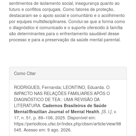
sentimentos de isolamento social, insegurança quanto ao
futuro e conflitos conjugais. Como fatores de proteção,
destacaram-se o apoio social e comunitário e o acolhimento
por equipes multidisciplinares. Conclui-se que a forma como
o diagnóstico é comunicado e o suporte oferecido à família
são determinantes para o enfrentamento saudável desse
processo e para a preservação da saúde mental parental.
Detalhes
Como Citar
do
RODRIGUES, Fernanda; LEONTINO, Eduarda. O
artigo
IMPACTO NAS RELAÇÕES FAMILIARES APÓS O
DIAGNÓSTICO DE TEA:: UMA REVISÃO DA
LITERATURA.
Cadernos Brasileiros de Saúde
Mental/Brazilian Journal of Mental Health
,
[S. l.]
, v.
17, n. 51, p. 89–106, 2025. Disponível em:
https://periodicos.ufsc.br/index.php/cbsm/article/view/98
045. Acesso em: 9 ago. 2026.