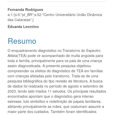
Conteúdo
Fernanda Rodrigues
a:1:{s:5:"pt_BR";s:52:"Centro Universitário União Dinâmica
do
das Cataratas";}
artigo
Eduarda Leontino
principal
Resumo
O enquadramento diagnóstico no Transtorno do Espectro
Aitista(TEA) pode vir acompanhado de muita angústia para
toda a família, principalmente para os pais de uma criança
assim diagnosticada. A presente pesquisa objetivou
compreender os efeitos do diagnóstico de TEA em famílias
com crianças afetadas pelo transtorno. Trata-se de uma
pesquisa bibliográfica do tipo revisão de literatura. A busca
de dados foi realizada no período de agosto e setembro de
2023, tendo sido triados 11 estudos. Os principais resultados
encontrados apontam que o diagnóstico gera intenso
estresse, luto simbólico e redefinição de papeis familiares,
afetando principalmente as mães, que costumam assumir a
maior parte dos cuidados. Também foram identificados