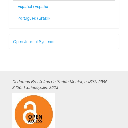
Español (España)
Português (Brasil)
Desenvolvido
Open Journal Systems
por
Cadernos
Br
asileiros
de Saúde Mental, e-ISSN 2595-
2420, Florianópolis, 2023