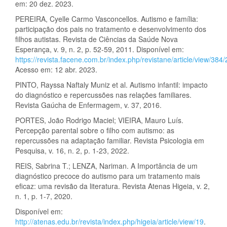
em: 20 dez. 2023.
PEREIRA, Cyelle Carmo Vasconcellos. Autismo e família:
participação dos pais no tratamento e desenvolvimento dos
filhos autistas. Revista de Ciências da Saúde Nova
Esperança, v. 9, n. 2, p. 52-59, 2011. Disponível em:
https://revista.facene.com.br/index.php/revistane/article/view/384
Acesso em: 12 abr. 2023.
PINTO, Rayssa Naftaly Muniz et al. Autismo infantil: impacto
do diagnóstico e repercussões nas relações familiares.
Revista Gaúcha de Enfermagem, v. 37, 2016.
PORTES, João Rodrigo Maciel; VIEIRA, Mauro Luís.
Percepção parental sobre o filho com autismo: as
repercussões na adaptação familiar. Revista Psicologia em
Pesquisa, v. 16, n. 2, p. 1-23, 2022.
REIS, Sabrina T.; LENZA, Nariman. A Importância de um
diagnóstico precoce do autismo para um tratamento mais
eficaz: uma revisão da literatura. Revista Atenas Higeia, v. 2,
n. 1, p. 1-7, 2020.
Disponível em:
http://atenas.edu.br/revista/index.php/higeia/article/view/19
.