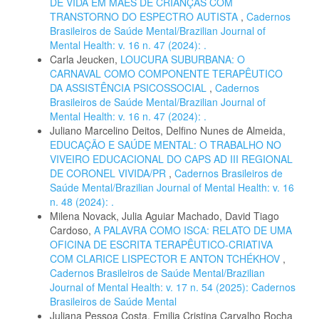
DE VIDA EM MÃES DE CRIANÇAS COM
TRANSTORNO DO ESPECTRO AUTISTA
,
Cadernos
Brasileiros de Saúde Mental/Brazilian Journal of
Mental Health: v. 16 n. 47 (2024): .
Carla Jeucken,
LOUCURA SUBURBANA: O
CARNAVAL COMO COMPONENTE TERAPÊUTICO
DA ASSISTÊNCIA PSICOSSOCIAL
,
Cadernos
Brasileiros de Saúde Mental/Brazilian Journal of
Mental Health: v. 16 n. 47 (2024): .
Juliano Marcelino Deitos, Delfino Nunes de Almeida,
EDUCAÇÃO E SAÚDE MENTAL: O TRABALHO NO
VIVEIRO EDUCACIONAL DO CAPS AD III REGIONAL
DE CORONEL VIVIDA/PR
,
Cadernos Brasileiros de
Saúde Mental/Brazilian Journal of Mental Health: v. 16
n. 48 (2024): .
Milena Novack, Julia Aguiar Machado, David Tiago
Cardoso,
A PALAVRA COMO ISCA: RELATO DE UMA
OFICINA DE ESCRITA TERAPÊUTICO-CRIATIVA
COM CLARICE LISPECTOR E ANTON TCHÉKHOV
,
Cadernos Brasileiros de Saúde Mental/Brazilian
Journal of Mental Health: v. 17 n. 54 (2025): Cadernos
Brasileiros de Saúde Mental
Juliana Pessoa Costa, Emilia Cristina Carvalho Rocha