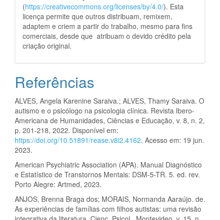
(
https://creativecommons.org/licenses/by/4.0/
). Esta
licença permite que outros distribuam, remixem,
adaptem e criem a partir do trabalho, mesmo para fins
comerciais, desde que atribuam o devido crédito pela
criação original.
Referências
ALVES, Angela Karenine Saraiva.; ALVES, Thamy Saraiva. O
autismo e o psicólogo na psicologia clínica. Revista Ibero-
Americana de Humanidades, Ciências e Educação, v. 8, n. 2,
p. 201-218, 2022. Disponível em:
https://doi.org/10.51891/rease.v8i2.4162
. Acesso em: 19 jun.
2023.
American Psychiatric Association (APA). Manual Diagnóstico
e Estatístico de Transtornos Mentais: DSM-5-TR. 5. ed. rev.
Porto Alegre: Artmed, 2023.
ANJOS, Brenna Braga dos; MORAIS, Normanda Aaraújo. de.
As experiências de famílias com filhos autistas: uma revisão
integrativa da literatura. Cienc. Psicol., Montevideo, v. 15, n.