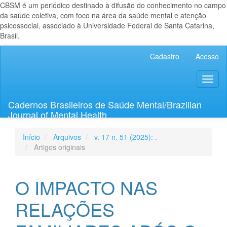
CBSM é um periódico destinado à difusão do conhecimento no campo
da saúde coletiva, com foco na área da saúde mental e atenção
psicossocial, associado à Universidade Federal de Santa Catarina,
Brasil.
Navegação
Cadastro
Acesso
Principal
Conteúdo
Toggl
principal
naviga
Barra
Lateral
Cadernos Brasileiros de Saúde Mental/Brazilian
Journal of Mental Health
Início
Arquivos
v. 17 n. 51 (2025): .
Artigos originais
O IMPACTO NAS
RELAÇÕES