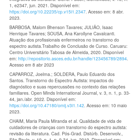
1, e2347, jun. 2021. Disponível em:
https://doi.org/10.22235/cp.v15i1.2347
. Acesso em: 8 abr.
2023.
BARBOSA, Malom Bhenson Tavares; JULIÃO, Isaac
Henrique Tavares; SOUSA, Ana Karollyne Cavalcanti.
Atuação dos profissionais enfermeiros no transtorno do
espectro autista.Trabalho de Conclusão de Curso. Caruaru:
Centro Universitário Tabosa de Almeida, 2020. Disponível
em:
http://repositorio.asces.edu.br/handle/123456789/2894
.
Acesso em 8 abr 2023
CAPARROZ, Joelma.; SOLDERA, Paulo Eduardo dos
Santos. Transtorno do Espectro Autista: impactos do
diagnóstico e suas repercussões no contexto das relações
familiares. Open Minds International Journal, v. 3, n. 1, p. 33-
44, jan./abr. 2022. Disponível em:
https://doi.org/10.47180/omij.v3i1.142
. Acesso em: 10 maio
2023.
CHAIM, Maria Paula Miranda et al. Qualidade de vida de
cuidadores de crianças com transtorno do espectro autista:
revisão da literatura. Cad. Pós-Grad. Distúrb. Desenvolv.,
São Paulo, v. 19, n. 1, p. 9-34, jun. 2019. Disponível em: