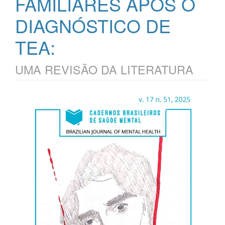
FAMILIARES APÓS O
DIAGNÓSTICO DE
TEA:
UMA REVISÃO DA LITERATURA
Barra
lateral
de
artigos