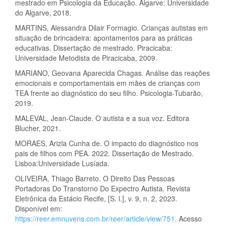
mestrado em Psicologia da Educação. Algarve: Universidade
do Algarve, 2018.
MARTINS, Alessandra Dilair Formagio. Crianças autistas em
situação de brincadeira: apontamentos para as práticas
educativas. Dissertação de mestrado. Piracicaba:
Universidade Metodista de Piracicaba, 2009.
MARIANO, Geovana Aparecida Chagas. Análise das reações
emocionais e comportamentais em mães de crianças com
TEA frente ao diagnóstico do seu filho. Psicologia-Tubarão,
2019.
MALEVAL, Jean-Claude. O autista e a sua voz. Editora
Blucher, 2021.
MORAES, Arizla Cunha de. O impacto do diagnóstico nos
pais de filhos com PEA. 2022. Dissertação de Mestrado.
Lisboa:Universidade Lusíada.
OLIVEIRA, Thiago Barreto. O Direito Das Pessoas
Portadoras Do Transtorno Do Expectro Autista. Revista
Eletrônica da Estácio Recife, [S. l.], v. 9, n. 2, 2023.
Disponível em:
https://reer.emnuvens.com.br/reer/article/view/751
. Acesso