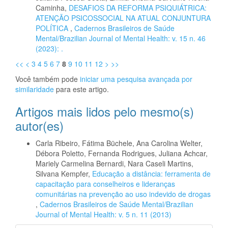
Caminha,
DESAFIOS DA REFORMA PSIQUIÁTRICA:
ATENÇÃO PSICOSSOCIAL NA ATUAL CONJUNTURA
POLÍTICA
,
Cadernos Brasileiros de Saúde
Mental/Brazilian Journal of Mental Health: v. 15 n. 46
(2023): .
<<
<
3
4
5
6
7
8
9
10
11
12
>
>>
Você também pode
iniciar uma pesquisa avançada por
similaridade
para este artigo.
Artigos mais lidos pelo mesmo(s)
autor(es)
Carla Ribeiro, Fátima Büchele, Ana Carolina Welter,
Débora Poletto, Fernanda Rodrigues, Juliana Achcar,
Mariely Carmelina Bernardi, Nara Caseli Martins,
Silvana Kempfer,
Educação a distância: ferramenta de
capacitação para conselheiros e lideranças
comunitárias na prevenção ao uso indevido de drogas
,
Cadernos Brasileiros de Saúde Mental/Brazilian
Journal of Mental Health: v. 5 n. 11 (2013)