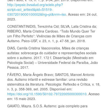
http://pepsic.bvsalud.org/scielo.php?
script=sci_arttext&pid=S1519-
03072019000100002&lng=pt&nrm=iso
. Acesso em: 24 out.
2023.
CONSTANTINIDIS, Terezinha Cid; SILVA, Laila Cristina da;
RIBEIRO, Maria Cristina Cardoso. “Todo Mundo Quer Ter
um Filho Perfeito”: Vivências de Mães de Crianças com
Autismo. Psico-USF, v. 23, n. 1, p. 47-58, jan. 2018.
DIAS, Camila Cristina Vasconcelos. Mães de crianças
autistas: sobrecarga do cuidador e representações sociais
sobre o autismo. 2017. 172 f. Dissertação (Mestrado em
Psicologia Social) – Universidade Federal da Paraíba, João
Pessoa, 2017.
FÁVERO, Maria Ângelo Bravo; SANTOS, Manoel Antonio
dos. Autismo infantil e estresse familiar: uma revisão
sistemática da literatura. Psicologia: Reflexão e Crítica, v. 18,
n. 3, p. 358-369, set. 2005. Disponível em:
https://doi.org/10.1590/S0102-79722005000300010
. Acesso
em: 15 maio 2023.
GAIATO, Mayra. S.O.S. Autismo: guia completo para