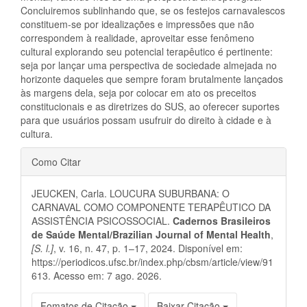
Concluiremos sublinhando que, se os festejos carnavalescos
constituem-se por idealizações e impressões que não
correspondem à realidade, aproveitar esse fenômeno
cultural explorando seu potencial terapêutico é pertinente:
seja por lançar uma perspectiva de sociedade almejada no
horizonte daqueles que sempre foram brutalmente lançados
às margens dela, seja por colocar em ato os preceitos
constitucionais e as diretrizes do SUS, ao oferecer suportes
para que usuários possam usufruir do direito à cidade e à
cultura.
Detalhes
Como Citar
do
JEUCKEN, Carla. LOUCURA SUBURBANA: O
artigo
CARNAVAL COMO COMPONENTE TERAPÊUTICO DA
ASSISTÊNCIA PSICOSSOCIAL.
Cadernos Brasileiros
de Saúde Mental/Brazilian Journal of Mental Health
,
[S. l.]
, v. 16, n. 47, p. 1–17, 2024. Disponível em:
https://periodicos.ufsc.br/index.php/cbsm/article/view/91
613. Acesso em: 7 ago. 2026.
Fomatos de Citação
Baixar Citação