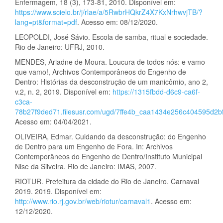
Enfermagem, 18 (3), 173-81, 2010. Disponível em:
https://www.scielo.br/j/rlae/a/5RwbrHQkrZ4X7KxNrhwvjTB/?
lang=pt&format=pdf
. Acesso em: 08/12/2020.
LEOPOLDI, José Sávio. Escola de samba, ritual e sociedade.
Rio de Janeiro: UFRJ, 2010.
MENDES, Ariadne de Moura. Loucura de todos nós: e vamo
que vamo!, Archivos Contemporâneos do Engenho de
Dentro: Histórias da desconstrução de um manicômio, ano 2,
v.2, n. 2, 2019. Disponível em:
https://1315fbdd-d6c9-ca6f-
c3ca-
78b27f9ded71.filesusr.com/ugd/7ffe4b_caa1434e256c404595d2b
Acesso em: 04/04/2021.
OLIVEIRA, Edmar. Cuidando da desconstrução: do Engenho
de Dentro para um Engenho de Fora. In: Archivos
Contemporâneos do Engenho de Dentro/Instituto Municipal
Nise da Silveira. Rio de Janeiro: IMAS, 2007.
RIOTUR. Prefeitura da cidade do Rio de Janeiro. Carnaval
2019. 2019. Disponível em:
http://www.rio.rj.gov.br/web/riotur/carnaval1
. Acesso em:
12/12/2020.