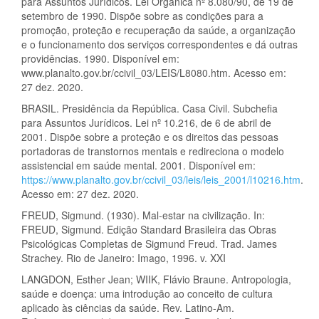
para Assuntos Jurídicos. Lei Orgânica nº 8.080/90, de 19 de
setembro de 1990. Dispõe sobre as condições para a
promoção, proteção e recuperação da saúde, a organização
e o funcionamento dos serviços correspondentes e dá outras
providências. 1990. Disponível em:
www.planalto.gov.br/ccivil_03/LEIS/L8080.htm. Acesso em:
27 dez. 2020.
BRASIL. Presidência da República. Casa Civil. Subchefia
para Assuntos Jurídicos. Lei nº 10.216, de 6 de abril de
2001. Dispõe sobre a proteção e os direitos das pessoas
portadoras de transtornos mentais e redireciona o modelo
assistencial em saúde mental. 2001. Disponível em:
https://www.planalto.gov.br/ccivil_03/leis/leis_2001/l10216.htm
.
Acesso em: 27 dez. 2020.
FREUD, Sigmund. (1930). Mal-estar na civilização. In:
FREUD, Sigmund. Edição Standard Brasileira das Obras
Psicológicas Completas de Sigmund Freud. Trad. James
Strachey. Rio de Janeiro: Imago, 1996. v. XXI
LANGDON, Esther Jean; WIIK, Flávio Braune. Antropologia,
saúde e doença: uma introdução ao conceito de cultura
aplicado às ciências da saúde. Rev. Latino-Am.