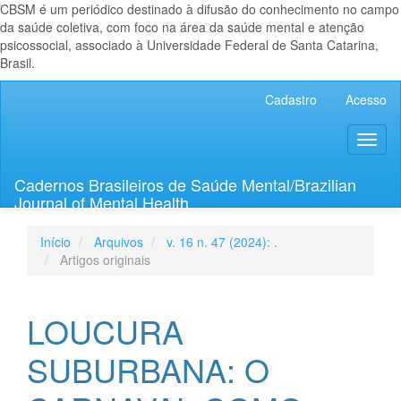
CBSM é um periódico destinado à difusão do conhecimento no campo
da saúde coletiva, com foco na área da saúde mental e atenção
psicossocial, associado à Universidade Federal de Santa Catarina,
Brasil.
Navegação
Cadastro
Acesso
Principal
Conteúdo
Toggl
principal
naviga
Barra
Lateral
Cadernos Brasileiros de Saúde Mental/Brazilian
Journal of Mental Health
Início
Arquivos
v. 16 n. 47 (2024): .
Artigos originais
LOUCURA
SUBURBANA: O