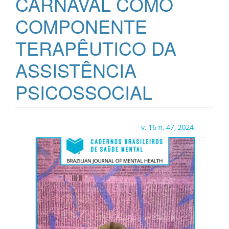
CARNAVAL COMO
COMPONENTE
TERAPÊUTICO DA
ASSISTÊNCIA
PSICOSSOCIAL
Barra
lateral
de
artigos