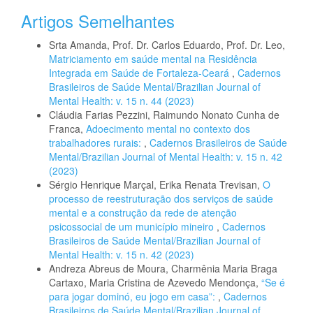
Artigos Semelhantes
Srta Amanda, Prof. Dr. Carlos Eduardo, Prof. Dr. Leo,
Matriciamento em saúde mental na Residência
Integrada em Saúde de Fortaleza-Ceará
,
Cadernos
Brasileiros de Saúde Mental/Brazilian Journal of
Mental Health: v. 15 n. 44 (2023)
Cláudia Farias Pezzini, Raimundo Nonato Cunha de
Franca,
Adoecimento mental no contexto dos
trabalhadores rurais:
,
Cadernos Brasileiros de Saúde
Mental/Brazilian Journal of Mental Health: v. 15 n. 42
(2023)
Sérgio Henrique Marçal, Erika Renata Trevisan,
O
processo de reestruturação dos serviços de saúde
mental e a construção da rede de atenção
psicossocial de um município mineiro
,
Cadernos
Brasileiros de Saúde Mental/Brazilian Journal of
Mental Health: v. 15 n. 42 (2023)
Andreza Abreus de Moura, Charmênia Maria Braga
Cartaxo, Maria Cristina de Azevedo Mendonça,
“Se é
para jogar dominó, eu jogo em casa”:
,
Cadernos
Brasileiros de Saúde Mental/Brazilian Journal of