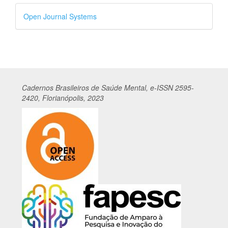
Desenvolvido
Open Journal Systems
por
Cadernos
Br
asileiros
de Saúde Mental, e-ISSN 2595-
2420, Florianópolis, 2023