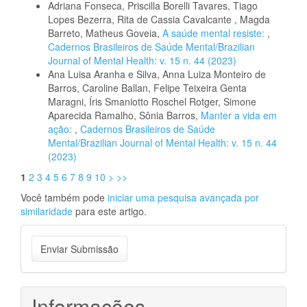
Adriana Fonseca, Priscilla Borelli Tavares, Tiago
Lopes Bezerra, Rita de Cassia Cavalcante , Magda
Barreto, Matheus Goveia,
A saúde mental resiste:
,
Cadernos Brasileiros de Saúde Mental/Brazilian
Journal of Mental Health: v. 15 n. 44 (2023)
Ana Luisa Aranha e Silva, Anna Luiza Monteiro de
Barros, Caroline Ballan, Felipe Teixeira Genta
Maragni, Íris Smaniotto Roschel Rotger, Simone
Aparecida Ramalho, Sônia Barros,
Manter a vida em
ação:
,
Cadernos Brasileiros de Saúde
Mental/Brazilian Journal of Mental Health: v. 15 n. 44
(2023)
1
2
3
4
5
6
7
8
9
10
>
>>
Você também pode
iniciar uma pesquisa avançada por
similaridade
para este artigo.
Enviar
Enviar Submissão
Submissão
Informações