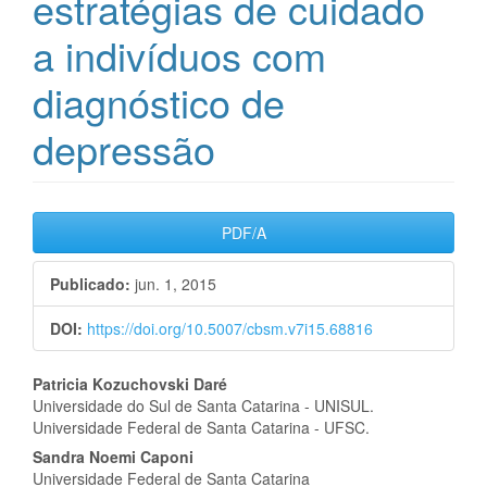
estratégias de cuidado
a indivíduos com
diagnóstico de
depressão
Barra
PDF/A
lateral
Publicado:
jun. 1, 2015
de
DOI:
https://doi.org/10.5007/cbsm.v7i15.68816
artigos
Conteúdo
Patricia Kozuchovski Daré
Universidade do Sul de Santa Catarina - UNISUL.
do
Universidade Federal de Santa Catarina - UFSC.
artigo
Sandra Noemi Caponi
Universidade Federal de Santa Catarina