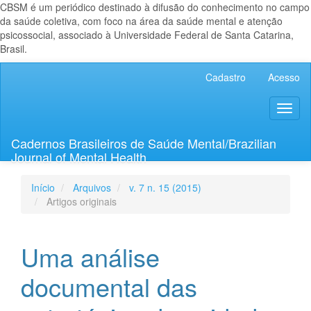
CBSM é um periódico destinado à difusão do conhecimento no campo
da saúde coletiva, com foco na área da saúde mental e atenção
psicossocial, associado à Universidade Federal de Santa Catarina,
Brasil.
Navegação
Cadastro
Acesso
Principal
Conteúdo
Toggl
principal
naviga
Barra
Lateral
Cadernos Brasileiros de Saúde Mental/Brazilian
Journal of Mental Health
Início
Arquivos
v. 7 n. 15 (2015)
Artigos originais
Uma análise
documental das