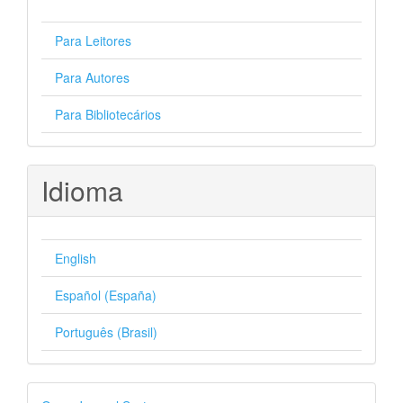
Para Leitores
Para Autores
Para Bibliotecários
Idioma
English
Español (España)
Português (Brasil)
Desenvolvido