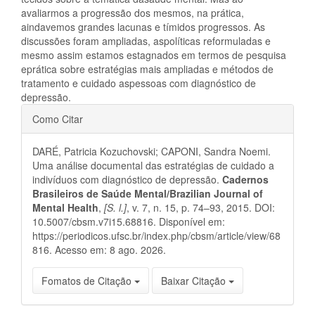
avaliarmos a progressão dos mesmos, na prática,
aindavemos grandes lacunas e tímidos progressos. As
discussões foram ampliadas, aspolíticas reformuladas e
mesmo assim estamos estagnados em termos de pesquisa
eprática sobre estratégias mais ampliadas e métodos de
tratamento e cuidado aspessoas com diagnóstico de
depressão.
Detalhes
Como Citar
do
DARÉ, Patricia Kozuchovski; CAPONI, Sandra Noemi.
artigo
Uma análise documental das estratégias de cuidado a
indivíduos com diagnóstico de depressão.
Cadernos
Brasileiros de Saúde Mental/Brazilian Journal of
Mental Health
,
[S. l.]
, v. 7, n. 15, p. 74–93, 2015. DOI:
10.5007/cbsm.v7i15.68816. Disponível em:
https://periodicos.ufsc.br/index.php/cbsm/article/view/68
816. Acesso em: 8 ago. 2026.
Fomatos de Citação
Baixar Citação