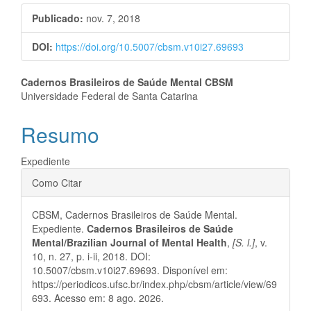
lateral
Publicado:
nov. 7, 2018
de
DOI:
https://doi.org/10.5007/cbsm.v10i27.69693
artigos
Conteúdo
Cadernos Brasileiros de Saúde Mental CBSM
Universidade Federal de Santa Catarina
do
Resumo
artigo
principal
Expediente
Detalhes
Como Citar
do
CBSM, Cadernos Brasileiros de Saúde Mental.
artigo
Expediente.
Cadernos Brasileiros de Saúde
Mental/Brazilian Journal of Mental Health
,
[S. l.]
, v.
10, n. 27, p. i-ii, 2018. DOI:
10.5007/cbsm.v10i27.69693. Disponível em:
https://periodicos.ufsc.br/index.php/cbsm/article/view/69
693. Acesso em: 8 ago. 2026.