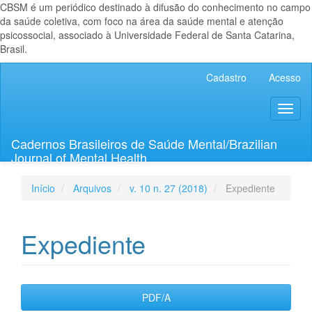
CBSM é um periódico destinado à difusão do conhecimento no campo
da saúde coletiva, com foco na área da saúde mental e atenção
psicossocial, associado à Universidade Federal de Santa Catarina,
Brasil.
Navegação
Cadastro
Acesso
Principal
Conteúdo
Toggl
principal
naviga
Barra
Lateral
Cadernos Brasileiros de Saúde Mental/Brazilian
Journal of Mental Health
Início
Arquivos
v. 10 n. 27 (2018)
Expediente
Expediente
Barra
PDF/A