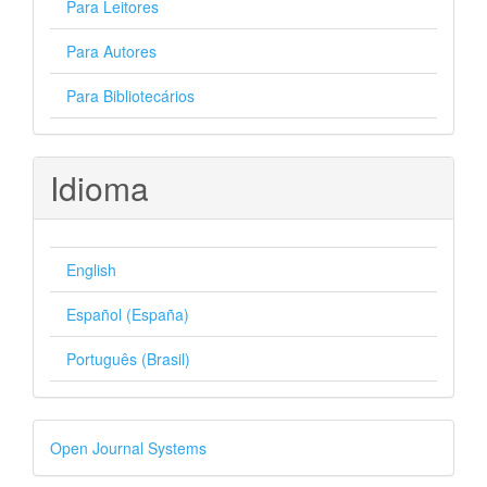
Para Leitores
Para Autores
Para Bibliotecários
Idioma
English
Español (España)
Português (Brasil)
Desenvolvido
Open Journal Systems
por