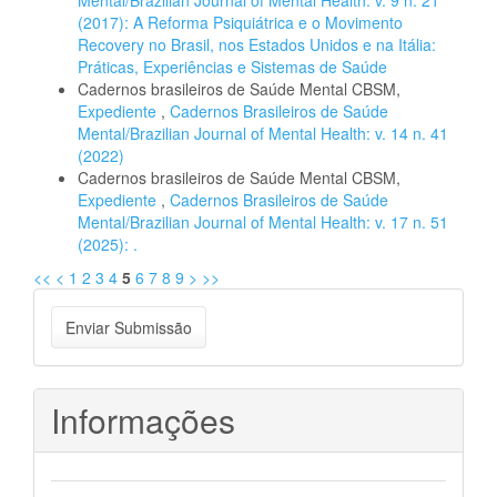
Mental/Brazilian Journal of Mental Health: v. 9 n. 21
(2017): A Reforma Psiquiátrica e o Movimento
Recovery no Brasil, nos Estados Unidos e na Itália:
Práticas, Experiências e Sistemas de Saúde
Cadernos brasileiros de Saúde Mental CBSM,
Expediente
,
Cadernos Brasileiros de Saúde
Mental/Brazilian Journal of Mental Health: v. 14 n. 41
(2022)
Cadernos brasileiros de Saúde Mental CBSM,
Expediente
,
Cadernos Brasileiros de Saúde
Mental/Brazilian Journal of Mental Health: v. 17 n. 51
(2025): .
<<
<
1
2
3
4
5
6
7
8
9
>
>>
Enviar
Enviar Submissão
Submissão
Informações