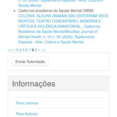
n. 55 (2026): Suplemento Especial - Arte, Cultura e
Saúde Mental
Cadernos brasileiros de Saúde Mental CBSM,
COLÔNIA, ALGUNS ANIMAIS NÃO ENTERRAM SEUS
MORTOS: TEATRO COMUNITÁRIO, MEMÓRIA E
CRÍTICA À VIOLÊNCIA MANICOMIAL
,
Cadernos
Brasileiros de Saúde Mental/Brazilian Journal of
Mental Health: v. 18 n. 55 (2026): Suplemento
Especial - Arte, Cultura e Saúde Mental
<<
<
3
4
5
6
7
8
9
>
>>
Enviar
Enviar Submissão
Submissão
Informações
Para Leitores
Para Autores