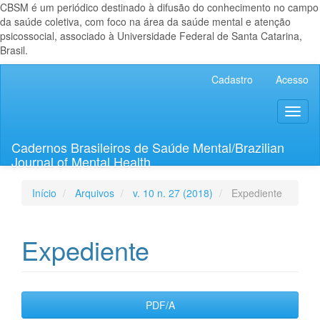
CBSM é um periódico destinado à difusão do conhecimento no campo
da saúde coletiva, com foco na área da saúde mental e atenção
psicossocial, associado à Universidade Federal de Santa Catarina,
Brasil.
Navegação
Cadastro
Acesso
Principal
Conteúdo
Toggl
principal
naviga
Barra
Lateral
Cadernos Brasileiros de Saúde Mental/Brazilian
Journal of Mental Health
Início
Arquivos
v. 10 n. 27 (2018)
Expediente
Expediente
Barra
PDF/A