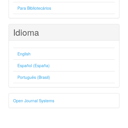
Para Bibliotecários
Idioma
English
Español (España)
Português (Brasil)
Desenvolvido
Open Journal Systems
por