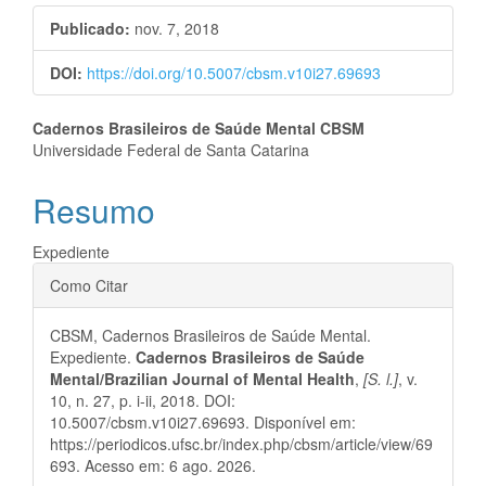
lateral
Publicado:
nov. 7, 2018
de
DOI:
https://doi.org/10.5007/cbsm.v10i27.69693
artigos
Conteúdo
Cadernos Brasileiros de Saúde Mental CBSM
Universidade Federal de Santa Catarina
do
Resumo
artigo
principal
Expediente
Detalhes
Como Citar
do
CBSM, Cadernos Brasileiros de Saúde Mental.
artigo
Expediente.
Cadernos Brasileiros de Saúde
Mental/Brazilian Journal of Mental Health
,
[S. l.]
, v.
10, n. 27, p. i-ii, 2018. DOI:
10.5007/cbsm.v10i27.69693. Disponível em:
https://periodicos.ufsc.br/index.php/cbsm/article/view/69
693. Acesso em: 6 ago. 2026.