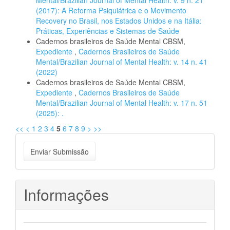
Mental/Brazilian Journal of Mental Health: v. 9 n. 21
(2017): A Reforma Psiquiátrica e o Movimento
Recovery no Brasil, nos Estados Unidos e na Itália:
Práticas, Experiências e Sistemas de Saúde
Cadernos brasileiros de Saúde Mental CBSM,
Expediente
,
Cadernos Brasileiros de Saúde
Mental/Brazilian Journal of Mental Health: v. 14 n. 41
(2022)
Cadernos brasileiros de Saúde Mental CBSM,
Expediente
,
Cadernos Brasileiros de Saúde
Mental/Brazilian Journal of Mental Health: v. 17 n. 51
(2025): .
<<
<
1
2
3
4
5
6
7
8
9
>
>>
Enviar
Enviar Submissão
Submissão
Informações