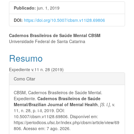
lateral
Publicado:
jun. 1, 2019
de
DOI:
https://doi.org/10.5007/cbsm.v11i28.69806
artigos
Conteúdo
Cadernos Brasileiros de Saúde Mental CBSM
Universidade Federal de Santa Catarina
do
Resumo
artigo
principal
Expediente v.11 n. 28 (2019)
Detalhes
Como Citar
do
CBSM, Cadernos Brasileiros de Saúde Mental.
artigo
Expediente.
Cadernos Brasileiros de Saúde
Mental/Brazilian Journal of Mental Health
,
[S. l.]
, v.
11, n. 28, p. i-ii, 2019. DOI:
10.5007/cbsm.v11i28.69806. Disponível em:
https://periodicos.ufsc.br/index.php/cbsm/article/view/69
806. Acesso em: 7 ago. 2026.