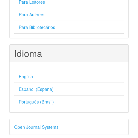
Para Leitores
Para Autores
Para Bibliotecários
Idioma
English
Español (España)
Português (Brasil)
Desenvolvido
Open Journal Systems
por