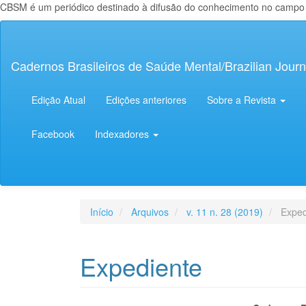
CBSM é um periódico destinado à difusão do conhecimento no campo da
Navegação
Principal
Conteúdo
Cadernos Brasileiros de Saúde Mental/Brazilian Journ
principal
Barra
Lateral
Edição Atual
Edições anteriores
Sobre a Revista
Facebook
Indexadores
Início
Arquivos
v. 11 n. 28 (2019)
Exped
Expediente