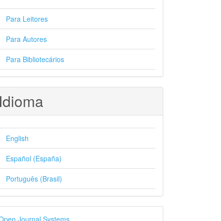
Para Leitores
Para Autores
Para Bibliotecários
Idioma
English
Español (España)
Português (Brasil)
esenvolvido
Open Journal Systems