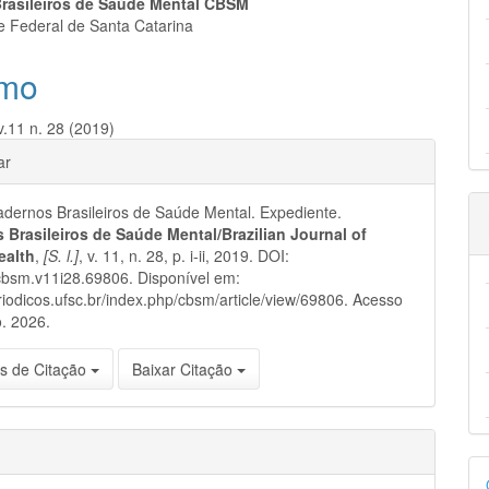
eúdo
rasileiros de Saúde Mental CBSM
e Federal de Santa Catarina
mo
pal
v.11 n. 28 (2019)
hes
ar
ernos Brasileiros de Saúde Mental. Expediente.
 Brasileiros de Saúde Mental/Brazilian Journal of
ealth
,
[S. l.]
, v. 11, n. 28, p. i-ii, 2019. DOI:
cbsm.v11i28.69806. Disponível em:
eriodicos.ufsc.br/index.php/cbsm/article/view/69806. Acesso
. 2026.
s de Citação
Baixar Citação
D