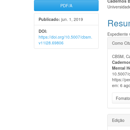
Barra
Cont
Cadernos B
PDF/A
Universidad
lateral
do
Publicado:
jun. 1, 2019
Resu
de
artigo
artigos
princi
DOI:
Expediente 
https://doi.org/10.5007/cbsm.
Detal
v11i28.69806
Como Cit
do
CBSM, Cad
artigo
Cadernos
Mental H
10.5007/
https://p
em: 6 ago
Fomato
Edição