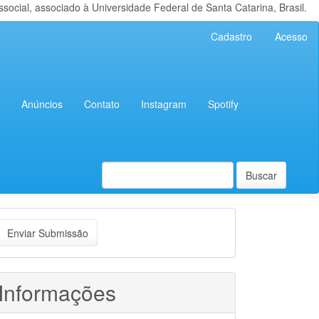
cial, associado à Universidade Federal de Santa Catarina, Brasil.
Cadastro
Acesso
Anúncios
Contato
Instagram
Spotify
Buscar
nviar
Enviar Submissão
ubmissão
Informações