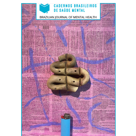
lateral
de
artigos