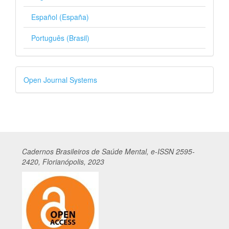
Español (España)
Português (Brasil)
Desenvolvido
Open Journal Systems
por
Cadernos
Br
asileiros
de Saúde Mental, e-ISSN 2595-
2420, Florianópolis, 2023