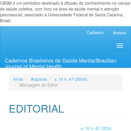
CBSM é um periódico destinado à difusão do conhecimento no campo
da saúde coletiva, com foco na área da saúde mental e atenção
psicossocial, associado à Universidade Federal de Santa Catarina,
Brasil.
Navegação
Cadastro
Acesso
Principal
Conteúdo
Toggl
principal
naviga
Barra
Lateral
Cadernos Brasileiros de Saúde Mental/Brazilian
Journal of Mental Health
Início
Arquivos
v. 16 n. 47 (2024): .
Mensagem do Editor
EDITORIAL
Barra