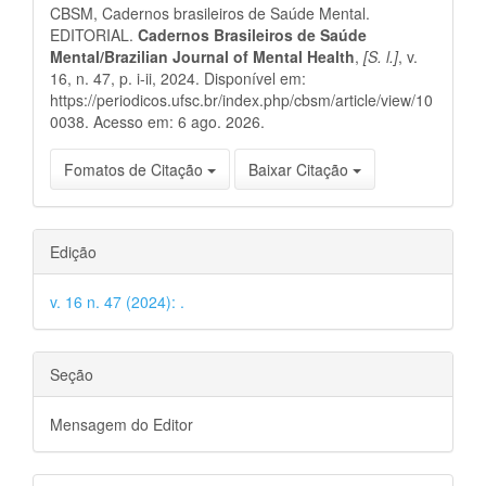
CBSM, Cadernos brasileiros de Saúde Mental.
artigo
EDITORIAL.
Cadernos Brasileiros de Saúde
Mental/Brazilian Journal of Mental Health
,
[S. l.]
, v.
16, n. 47, p. i-ii, 2024. Disponível em:
https://periodicos.ufsc.br/index.php/cbsm/article/view/10
0038. Acesso em: 6 ago. 2026.
Fomatos de Citação
Baixar Citação
Edição
v. 16 n. 47 (2024): .
Seção
Mensagem do Editor