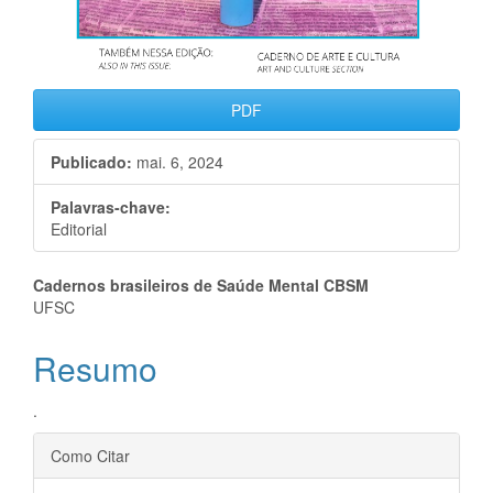
PDF
Publicado:
mai. 6, 2024
Palavras-chave:
Editorial
Conteúdo
Cadernos brasileiros de Saúde Mental CBSM
UFSC
do
Resumo
artigo
principal
.
Detalhes
Como Citar
do