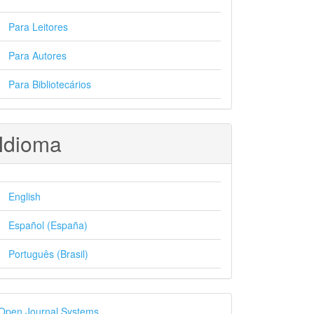
Para Leitores
Para Autores
Para Bibliotecários
Idioma
English
Español (España)
Português (Brasil)
esenvolvido
Open Journal Systems