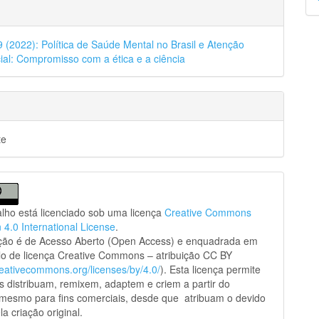
p
39 (2022): Política de Saúde Mental no Brasil e Atenção
ial: Compromisso com a ética e a ciência
te
alho está licenciado sob uma licença
Creative Commons
n 4.0 International License
.
ação é de Acesso Aberto (Open Access) e enquadrada em
o de licença Creative Commons – atribuição CC BY
creativecommons.org/licenses/by/4.0/
). Esta licença permite
s distribuam, remixem, adaptem e criem a partir do
 mesmo para fins comerciais, desde que atribuam o devido
la criação original.