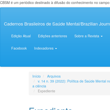
CBSM é um periódico destinado à difusão do conhecimento no campo da
Navegação
Principal
Conteúdo
Cadernos Brasileiros de Saúde Mental/Brazilian Journ
principal
Barra
Lateral
Edição Atual
Edições anteriores
Sobre a Revista
Facebook
Indexadores
Início
Arquivos
v. 14 n. 39 (2022): Política de Saúde Mental 
a ciência
Expediente