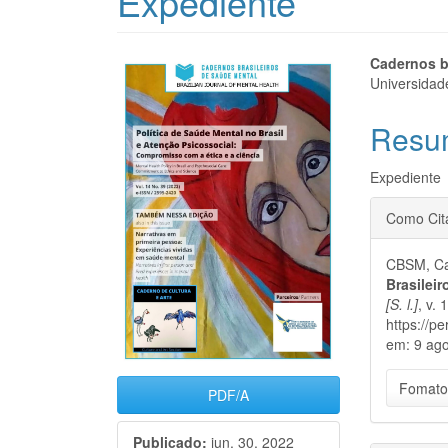
Expediente
Barra
Cont
Cadernos b
Universidad
lateral
do
Resu
de
artigo
artigos
princi
Expediente
Detal
Como Cit
do
CBSM, Ca
artigo
Brasilei
[S. l.]
, v. 
https://p
em: 9 ago
Fomato
PDF/A
Publicado:
jun. 30, 2022