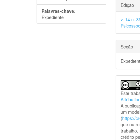
Edição
Palavras-chave:
Expediente
v. 14 n. 
Psicossoc
Seção
Expedien
Este trab
Attributio
A public
um model
(
https://
que outro
trabalho,
crédito pe