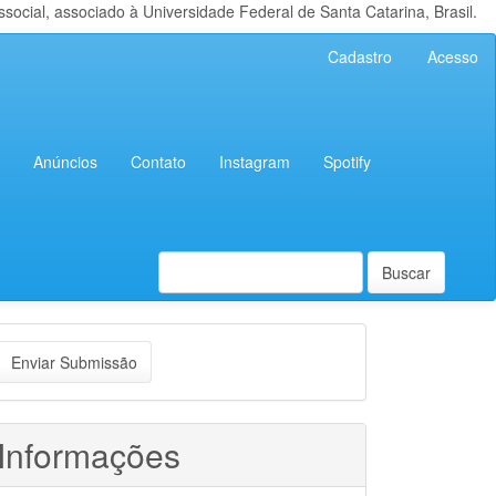
cial, associado à Universidade Federal de Santa Catarina, Brasil.
Cadastro
Acesso
Anúncios
Contato
Instagram
Spotify
Buscar
nviar
Enviar Submissão
ubmissão
Informações