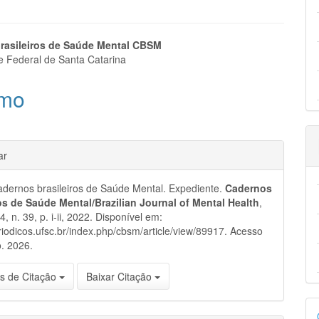
eúdo
rasileiros de Saúde Mental CBSM
e Federal de Santa Catarina
mo
pal
hes
ar
dernos brasileiros de Saúde Mental. Expediente.
Cadernos
ros de Saúde Mental/Brazilian Journal of Mental Health
,
14, n. 39, p. i-ii, 2022. Disponível em:
eriodicos.ufsc.br/index.php/cbsm/article/view/89917. Acesso
. 2026.
s de Citação
Baixar Citação
D