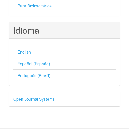
Para Bibliotecários
Idioma
English
Español (España)
Português (Brasil)
Desenvolvido
Open Journal Systems
por