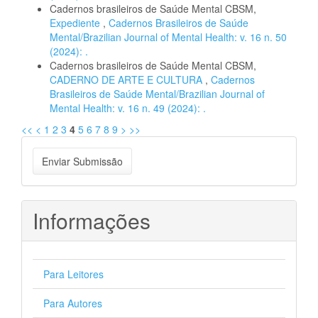
Cadernos brasileiros de Saúde Mental CBSM,
Expediente
,
Cadernos Brasileiros de Saúde
Mental/Brazilian Journal of Mental Health: v. 16 n. 50
(2024): .
Cadernos brasileiros de Saúde Mental CBSM,
CADERNO DE ARTE E CULTURA
,
Cadernos
Brasileiros de Saúde Mental/Brazilian Journal of
Mental Health: v. 16 n. 49 (2024): .
<<
<
1
2
3
4
5
6
7
8
9
>
>>
Enviar
Enviar Submissão
Submissão
Informações
Para Leitores
Para Autores