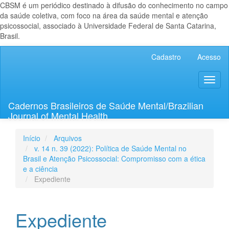
CBSM é um periódico destinado à difusão do conhecimento no campo
da saúde coletiva, com foco na área da saúde mental e atenção
psicossocial, associado à Universidade Federal de Santa Catarina,
Brasil.
Navegação
Cadastro
Acesso
Principal
Conteúdo
Toggl
principal
naviga
Barra
Lateral
Cadernos Brasileiros de Saúde Mental/Brazilian
Journal of Mental Health
Início
Arquivos
v. 14 n. 39 (2022): Política de Saúde Mental no
Brasil e Atenção Psicossocial: Compromisso com a ética
e a ciência
Expediente
Expediente