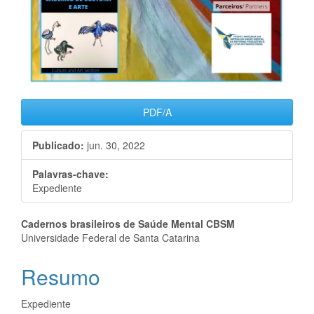
PDF/A
Publicado:
jun. 30, 2022
Palavras-chave:
Expediente
Conteúdo
Cadernos brasileiros de Saúde Mental CBSM
Universidade Federal de Santa Catarina
do
Resumo
artigo
principal
Expediente