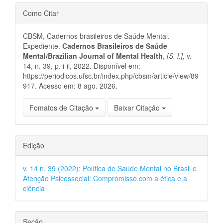
Detalhes
Como Citar
do
CBSM, Cadernos brasileiros de Saúde Mental.
artigo
Expediente.
Cadernos Brasileiros de Saúde
Mental/Brazilian Journal of Mental Health
,
[S. l.]
, v.
14, n. 39, p. i-ii, 2022. Disponível em:
https://periodicos.ufsc.br/index.php/cbsm/article/view/89
917. Acesso em: 8 ago. 2026.
Fomatos de Citação
Baixar Citação
Edição
v. 14 n. 39 (2022): Política de Saúde Mental no Brasil e
Atenção Psicossocial: Compromisso com a ética e a
ciência
Seção