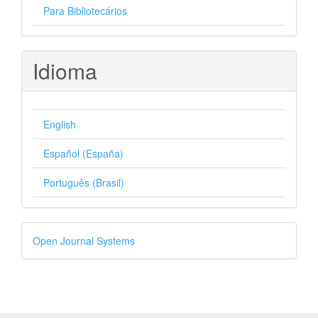
Para Bibliotecários
Idioma
English
Español (España)
Português (Brasil)
Desenvolvido
Open Journal Systems
por