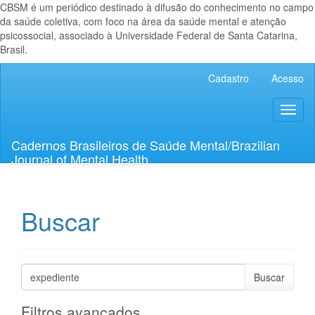
CBSM é um periódico destinado à difusão do conhecimento no campo
da saúde coletiva, com foco na área da saúde mental e atenção
psicossocial, associado à Universidade Federal de Santa Catarina,
Brasil.
Navegação
Cadastro
Acesso
Principal
Conteúdo
Toggl
principal
naviga
Barra
Lateral
Cadernos Brasileiros de Saúde Mental/Brazilian
Journal of Mental Health
Buscar
Pesquisar
termo
Filtros avançados