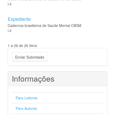
i-ii
Expediente
Cadernos brasileiros de Saúde Mental CBSM
i-ii
1 a 26 de 26 itens
Enviar
Enviar Submissão
Submissão
Informações
Para Leitores
Para Autores