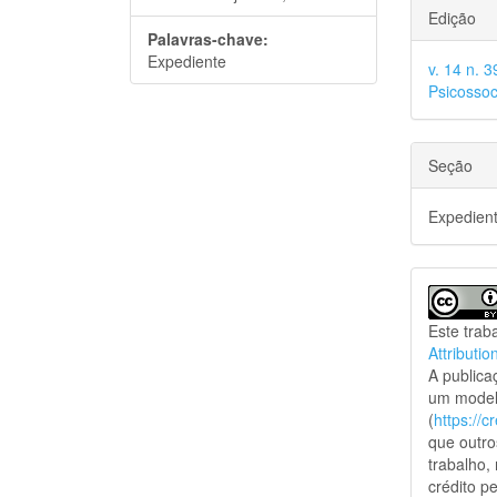
Edição
Palavras-chave:
Expediente
v. 14 n. 
Psicossoc
Seção
Expedien
Este trab
Attributio
A public
um model
(
https://
que outro
trabalho,
crédito pe