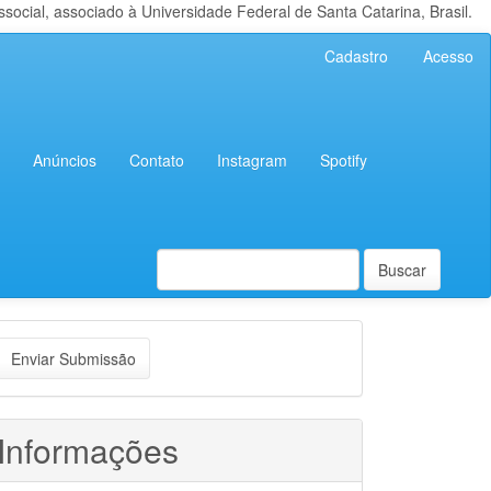
cial, associado à Universidade Federal de Santa Catarina, Brasil.
Cadastro
Acesso
Anúncios
Contato
Instagram
Spotify
Buscar
nviar
Enviar Submissão
ubmissão
Informações