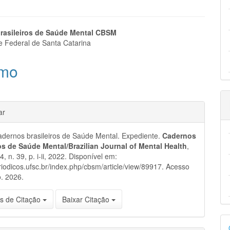
eúdo
rasileiros de Saúde Mental CBSM
e Federal de Santa Catarina
mo
pal
hes
ar
dernos brasileiros de Saúde Mental. Expediente.
Cadernos
ros de Saúde Mental/Brazilian Journal of Mental Health
,
14, n. 39, p. i-ii, 2022. Disponível em:
eriodicos.ufsc.br/index.php/cbsm/article/view/89917. Acesso
. 2026.
s de Citação
Baixar Citação
D