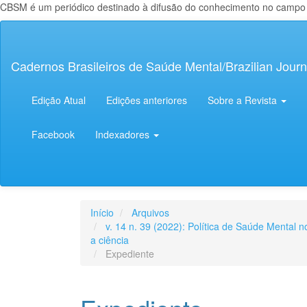
CBSM é um periódico destinado à difusão do conhecimento no campo da
Navegação
Principal
Conteúdo
Cadernos Brasileiros de Saúde Mental/Brazilian Journ
principal
Barra
Lateral
Edição Atual
Edições anteriores
Sobre a Revista
Facebook
Indexadores
Início
Arquivos
v. 14 n. 39 (2022): Política de Saúde Mental 
a ciência
Expediente