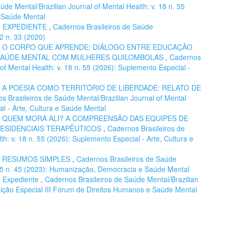
de Mental/Brazilian Journal of Mental Health: v. 18 n. 55
e Saúde Mental
,
EXPEDIENTE
,
Cadernos Brasileiros de Saúde
12 n. 33 (2020)
,
O CORPO QUE APRENDE: DIÁLOGO ENTRE EDUCAÇÃO
E SAÚDE MENTAL COM MULHERES QUILOMBOLAS
,
Cadernos
 of Mental Health: v. 18 n. 55 (2026): Suplemento Especial -
,
A POESIA COMO TERRITÓRIO DE LIBERDADE: RELATO DE
s Brasileiros de Saúde Mental/Brazilian Journal of Mental
al - Arte, Cultura e Saúde Mental
,
QUEM MORA ALI? A COMPREENSÃO DAS EQUIPES DE
RESIDENCIAIS TERAPÊUTICOS
,
Cadernos Brasileiros de
th: v. 18 n. 55 (2026): Suplemento Especial - Arte, Cultura e
,
RESUMOS SIMPLES
,
Cadernos Brasileiros de Saúde
. 15 n. 45 (2023): Humanização, Democracia e Saúde Mental
,
Expediente
,
Cadernos Brasileiros de Saúde Mental/Brazilian
Edição Especial III Fórum de Direitos Humanos e Saúde Mental