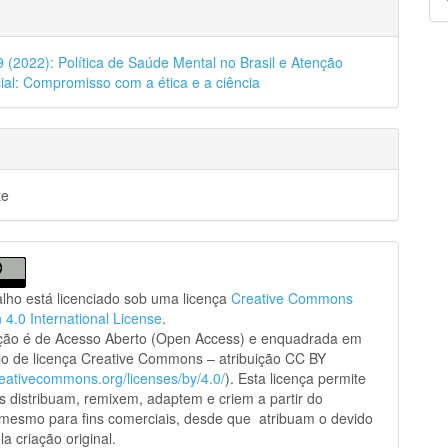
p
39 (2022): Política de Saúde Mental no Brasil e Atenção
ial: Compromisso com a ética e a ciência
te
alho está licenciado sob uma licença
Creative Commons
n 4.0 International License
.
ação é de Acesso Aberto (Open Access) e enquadrada em
o de licença Creative Commons – atribuição CC BY
creativecommons.org/licenses/by/4.0/
). Esta licença permite
s distribuam, remixem, adaptem e criem a partir do
 mesmo para fins comerciais, desde que atribuam o devido
la criação original.