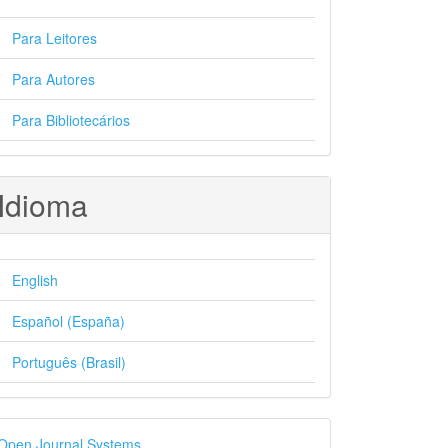
Para Leitores
Para Autores
Para Bibliotecários
Idioma
English
Español (España)
Português (Brasil)
esenvolvido
Open Journal Systems