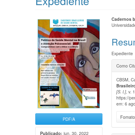
Expediente
Barra
Cont
Cadernos b
Universidad
lateral
do
Resu
de
artigo
artigos
princi
Expediente
Detal
Como Cit
do
CBSM, Ca
artigo
Brasilei
[S. l.]
, v. 
https://p
em: 6 ago
Fomato
PDF/A
Publicado:
jun. 30, 2022