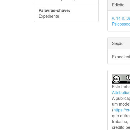
Edição
Palavras-chave:
Expediente
v. 14 n. 
Psicossoc
Seção
Expedien
Este trab
Attributio
A public
um model
(
https://
que outro
trabalho,
crédito pe