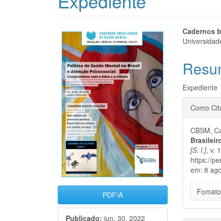
Expediente
Barra
Cont
Cadernos b
Universidad
lateral
do
Resu
de
artigo
artigos
princi
Expediente
Detal
Como Cit
do
CBSM, Ca
artigo
Brasilei
[S. l.]
, v. 
https://p
em: 8 ago
Fomato
PDF/A
Publicado:
jun. 30, 2022