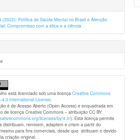
p
39 (2022): Política de Saúde Mental no Brasil e Atenção
ial: Compromisso com a ética e a ciência
te
alho está licenciado sob uma licença
Creative Commons
n 4.0 International License
.
ação é de Acesso Aberto (Open Access) e enquadrada em
o de licença Creative Commons – atribuição CC BY
creativecommons.org/licenses/by/4.0/
). Esta licença permite
s distribuam, remixem, adaptem e criem a partir do
 mesmo para fins comerciais, desde que atribuam o devido
la criação original.