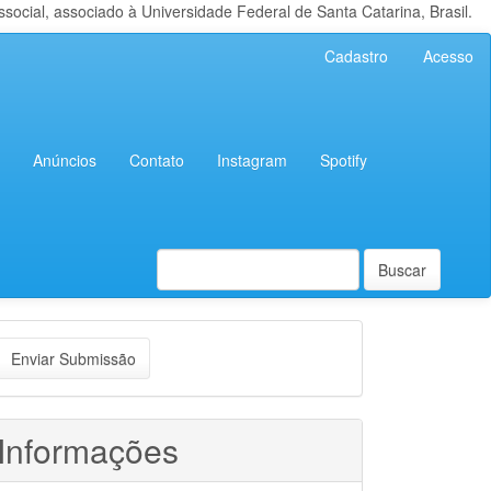
cial, associado à Universidade Federal de Santa Catarina, Brasil.
Cadastro
Acesso
Anúncios
Contato
Instagram
Spotify
Buscar
nviar
Enviar Submissão
ubmissão
Informações