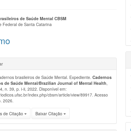
eúdo
rasileiros de Saúde Mental CBSM
e Federal de Santa Catarina
mo
pal
hes
ar
dernos brasileiros de Saúde Mental. Expediente.
Cadernos
ros de Saúde Mental/Brazilian Journal of Mental Health
,
14, n. 39, p. i-ii, 2022. Disponível em:
eriodicos.ufsc.br/index.php/cbsm/article/view/89917. Acesso
. 2026.
s de Citação
Baixar Citação
D