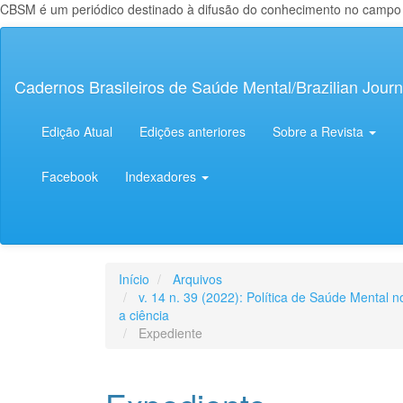
CBSM é um periódico destinado à difusão do conhecimento no campo da
Navegação
Principal
Conteúdo
Cadernos Brasileiros de Saúde Mental/Brazilian Journ
principal
Barra
Lateral
Edição Atual
Edições anteriores
Sobre a Revista
Facebook
Indexadores
Início
Arquivos
v. 14 n. 39 (2022): Política de Saúde Mental 
a ciência
Expediente