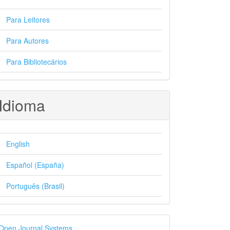
Para Leitores
Para Autores
Para Bibliotecários
Idioma
English
Español (España)
Português (Brasil)
esenvolvido
Open Journal Systems