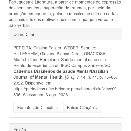
Portuguesa e Literatura, a partir de momentos de expressão
dos sentimentos e superação de traumas, por meio da
produção em aquarela, painel e mosaico, escrita de cartas
pessoais e textos motivacionais com linguagem verbal e
não-verbal.
Detalhes
Como Citar
do
PEREIRA, Cristina Folster; WEBER, Sabrine;
artigo
HILLESHEIM, Giovana Bianca Darolt; GRACIOSA,
Maria Lidiane Herculano. Saúde mental na escola:
Relato de experiência do IFSC Campus Xanxerê/SC.
Cadernos Brasileiros de Saúde Mental/Brazilian
Journal of Mental Health
,
[S. l.]
, v. 14, n. 41, p. 75–85,
2022. Disponível em:
https://periodicos.ufsc.br/index.php/cbsm/article/view/69
836. Acesso em: 6 ago. 2026.
Fomatos de Citação
Baixar Citação
Edição