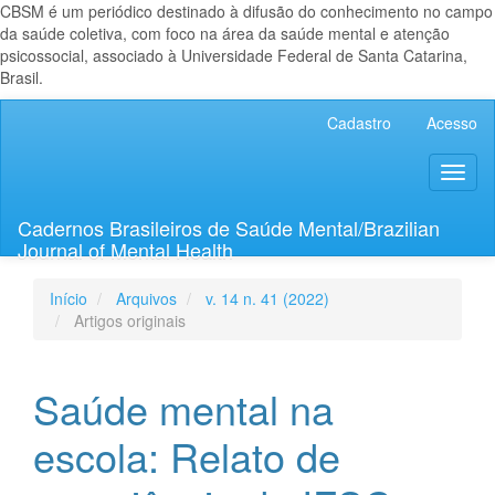
CBSM é um periódico destinado à difusão do conhecimento no campo
da saúde coletiva, com foco na área da saúde mental e atenção
psicossocial, associado à Universidade Federal de Santa Catarina,
Brasil.
Navegação
Cadastro
Acesso
Principal
Conteúdo
Toggl
principal
naviga
Barra
Lateral
Cadernos Brasileiros de Saúde Mental/Brazilian
Journal of Mental Health
Início
Arquivos
v. 14 n. 41 (2022)
Artigos originais
Saúde mental na
escola: Relato de