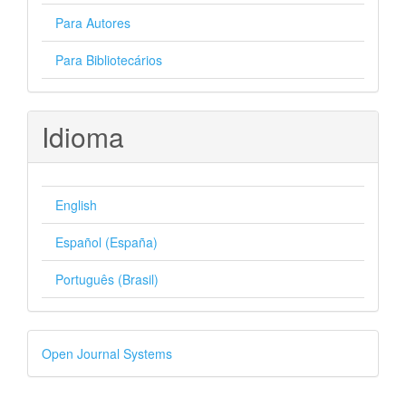
Para Autores
Para Bibliotecários
Idioma
English
Español (España)
Português (Brasil)
Desenvolvido
Open Journal Systems
por