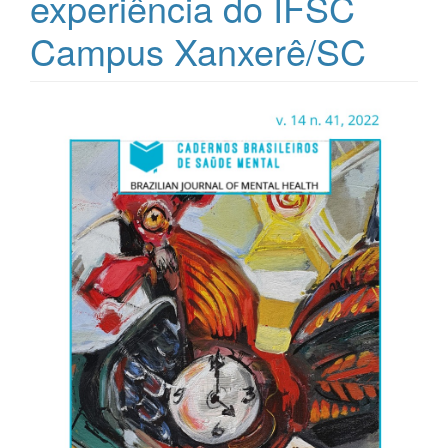
experiência do IFSC
Campus Xanxerê/SC
Barra
lateral
de
artigos