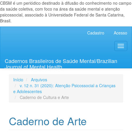
CBSM é um periódico destinado à difusão do conhecimento no campo
da saúde coletiva, com foco na área da saúde mental e atenção
psicossocial, associado à Universidade Federal de Santa Catarina,
Brasil.
Navegação
Cadastro
Acesso
Principal
Conteúdo
Toggl
principal
naviga
Barra
Lateral
Cadernos Brasileiros de Saúde Mental/Brazilian
Journal of Mental Health
Início
Arquivos
v. 12 n. 31 (2020): Atenção Psicossocial a Crianças
e Adolescentes
Caderno de Cultura e Arte
Caderno de Arte