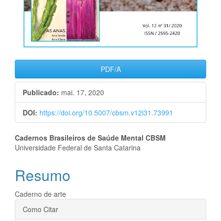
PDF/A
Publicado:
mai. 17, 2020
DOI:
https://doi.org/10.5007/cbsm.v12i31.73991
Conteúdo
Cadernos Brasileiros de Saúde Mental CBSM
Universidade Federal de Santa Catarina
do
Resumo
artigo
principal
Caderno de arte
Detalhes
Como Citar