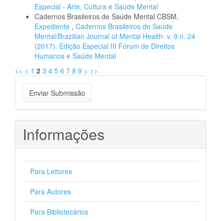
Especial - Arte, Cultura e Saúde Mental
Cadernos Brasileiros de Saúde Mental CBSM,
Expediente
,
Cadernos Brasileiros de Saúde
Mental/Brazilian Journal of Mental Health: v. 9 n. 24
(2017): Edição Especial III Fórum de Direitos
Humanos e Saúde Mental
<<
<
1
2
3
4
5
6
7
8
9
>
>>
Enviar
Enviar Submissão
Submissão
Informações
Para Leitores
Para Autores
Para Bibliotecários