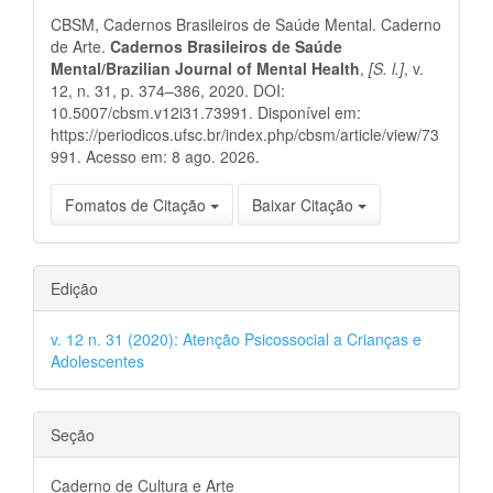
do
CBSM, Cadernos Brasileiros de Saúde Mental. Caderno
artigo
de Arte.
Cadernos Brasileiros de Saúde
Mental/Brazilian Journal of Mental Health
,
[S. l.]
, v.
12, n. 31, p. 374–386, 2020. DOI:
10.5007/cbsm.v12i31.73991. Disponível em:
https://periodicos.ufsc.br/index.php/cbsm/article/view/73
991. Acesso em: 8 ago. 2026.
Fomatos de Citação
Baixar Citação
Edição
v. 12 n. 31 (2020): Atenção Psicossocial a Crianças e
Adolescentes
Seção
Caderno de Cultura e Arte