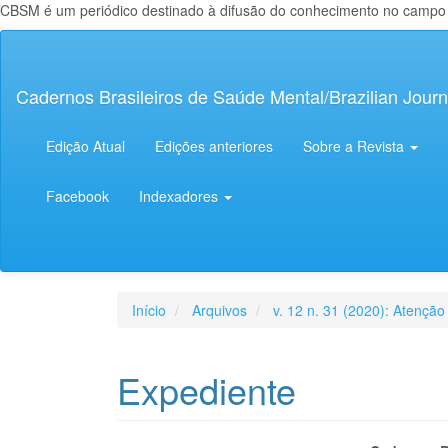
CBSM é um periódico destinado à difusão do conhecimento no campo da
Navegação
Principal
Conteúdo
Cadernos Brasileiros de Saúde Mental/Brazilian Journ
principal
Barra
Lateral
Edição Atual
Edições anteriores
Sobre a Revista
Facebook
Indexadores
Início
Arquivos
v. 12 n. 31 (2020): Atenção
Expediente