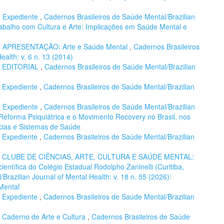
,
Expediente
,
Cadernos Brasileiros de Saúde Mental/Brazilian
Trabalho com Cultura e Arte: Implicações em Saúde Mental e
,
APRESENTAÇÃO: Arte e Saúde Mental
,
Cadernos Brasileiros
ealth: v. 6 n. 13 (2014)
,
EDITORIAL
,
Cadernos Brasileiros de Saúde Mental/Brazilian
,
Expediente
,
Cadernos Brasileiros de Saúde Mental/Brazilian
,
Expediente
,
Cadernos Brasileiros de Saúde Mental/Brazilian
A Reforma Psiquiátrica e o Movimento Recovery no Brasil, nos
ncias e Sistemas de Saúde
,
Expediente
,
Cadernos Brasileiros de Saúde Mental/Brazilian
,
CLUBE DE CIÊNCIAS, ARTE, CULTURA E SAÚDE MENTAL:
 científica do Colégio Estadual Rodolpho Zaninelli (Curitiba,
razilian Journal of Mental Health: v. 18 n. 55 (2026):
Mental
,
Expediente
,
Cadernos Brasileiros de Saúde Mental/Brazilian
,
Caderno de Arte e Cultura
,
Cadernos Brasileiros de Saúde