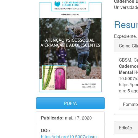
Barra
Cont
Cadernos B
Universidad
lateral
do
Resu
de
artigo
artigos
princi
Expediente.
Detal
Como Cit
do
CBSM, Cad
artigo
Cadernos
Mental H
10.5007/
https://p
em: 5 ago
PDF/A
Fomato
Publicado:
mai. 17, 2020
Edição
DOI:
https://doi.org/10.5007/cbsm.