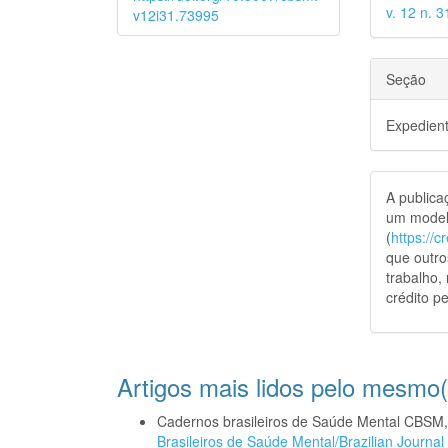
v. 12 n. 
v12i31.73995
Seção
Expedien
A public
um model
(
https://
que outro
trabalho,
crédito pe
Artigos mais lidos pelo mesmo(
Cadernos brasileiros de Saúde Mental CBSM
Brasileiros de Saúde Mental/Brazilian Journal