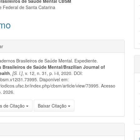
eúdo
rasileiros de Saúde Mental CBSM
e Federal de Santa Catarina
mo
pal
hes
ar
ernos Brasileiros de Saúde Mental. Expediente.
 Brasileiros de Saúde Mental/Brazilian Journal of
ealth
,
[S. l.]
, v. 12, n. 31, p. i-ii, 2020. DOI:
cbsm.v12i31.73995. Disponível em:
eriodicos.ufsc.br/index.php/cbsm/article/view/73995. Acesso
. 2026.
s de Citação
Baixar Citação
D