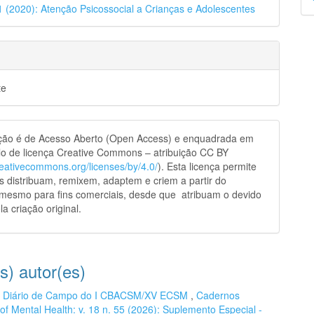
31 (2020): Atenção Psicossocial a Crianças e Adolescentes
p
te
ação é de Acesso Aberto (Open Access) e enquadrada em
o de licença Creative Commons – atribuição CC BY
creativecommons.org/licenses/by/4.0/
). Esta licença permite
s distribuam, remixem, adaptem e criem a partir do
 mesmo para fins comerciais, desde que atribuam o devido
la criação original.
s) autor(es)
,
Diário de Campo do I CBACSM/XV ECSM
,
Cadernos
 of Mental Health: v. 18 n. 55 (2026): Suplemento Especial -