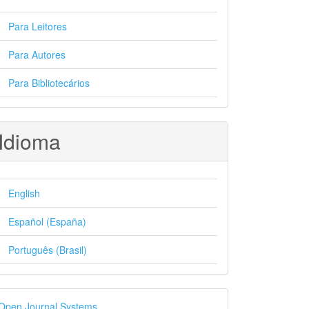
Para Leitores
Para Autores
Para Bibliotecários
Idioma
English
Español (España)
Português (Brasil)
esenvolvido
Open Journal Systems