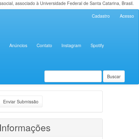
cial, associado à Universidade Federal de Santa Catarina, Brasil.
Cadastro
Acesso
Anúncios
Contato
Instagram
Spotify
Buscar
nviar
Enviar Submissão
ubmissão
Informações