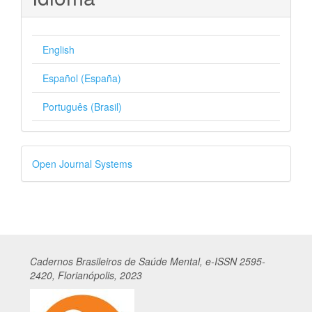
English
Español (España)
Português (Brasil)
Desenvolvido
Open Journal Systems
por
Cadernos
Br
asileiros
de Saúde Mental, e-ISSN 2595-
2420, Florianópolis, 2023