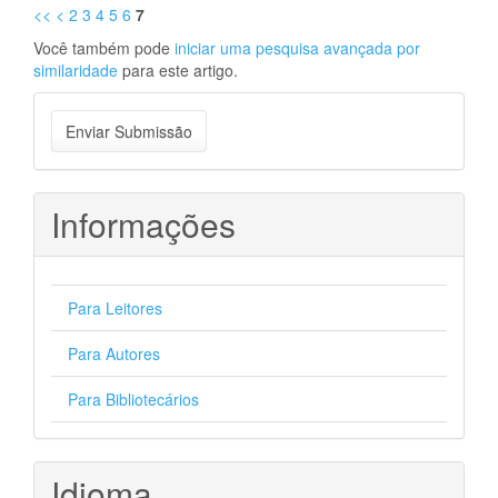
<<
<
2
3
4
5
6
7
Você também pode
iniciar uma pesquisa avançada por
similaridade
para este artigo.
Enviar
Enviar Submissão
Submissão
Informações
Para Leitores
Para Autores
Para Bibliotecários
Idioma