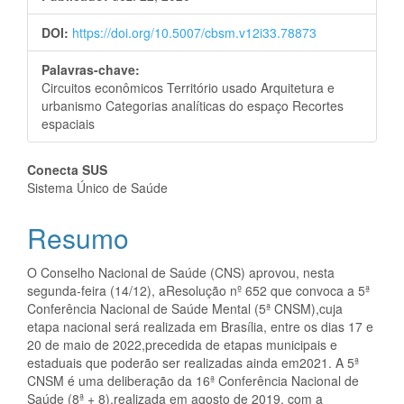
DOI:
https://doi.org/10.5007/cbsm.v12i33.78873
Palavras-chave:
Circuitos econômicos Território usado Arquitetura e
urbanismo Categorias analíticas do espaço Recortes
espaciais
Conteúdo
Conecta SUS
Sistema Único de Saúde
do
Resumo
artigo
principal
O Conselho Nacional de Saúde (CNS) aprovou, nesta
segunda-feira (14/12), aResolução nº 652 que convoca a 5ª
Conferência Nacional de Saúde Mental (5ª CNSM),cuja
etapa nacional será realizada em Brasília, entre os dias 17 e
20 de maio de 2022,precedida de etapas municipais e
estaduais que poderão ser realizadas ainda em2021. A 5ª
CNSM é uma deliberação da 16ª Conferência Nacional de
Saúde (8ª + 8),realizada em agosto de 2019, com a