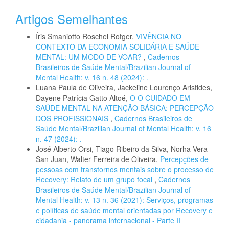
Artigos Semelhantes
Íris Smaniotto Roschel Rotger,
VIVÊNCIA NO
CONTEXTO DA ECONOMIA SOLIDÁRIA E SAÚDE
MENTAL: UM MODO DE VOAR?
,
Cadernos
Brasileiros de Saúde Mental/Brazilian Journal of
Mental Health: v. 16 n. 48 (2024): .
Luana Paula de Oliveira, Jackeline Lourenço Aristides,
Dayene Patrícia Gatto Altoé,
O O CUIDADO EM
SAÚDE MENTAL NA ATENÇÃO BÁSICA: PERCEPÇÃO
DOS PROFISSIONAIS
,
Cadernos Brasileiros de
Saúde Mental/Brazilian Journal of Mental Health: v. 16
n. 47 (2024): .
José Alberto Orsi, Tiago Ribeiro da Silva, Norha Vera
San Juan, Walter Ferreira de Oliveira,
Percepções de
pessoas com transtornos mentais sobre o processo de
Recovery: Relato de um grupo focal
,
Cadernos
Brasileiros de Saúde Mental/Brazilian Journal of
Mental Health: v. 13 n. 36 (2021): Serviços, programas
e políticas de saúde mental orientadas por Recovery e
cidadania - panorama internacional - Parte II