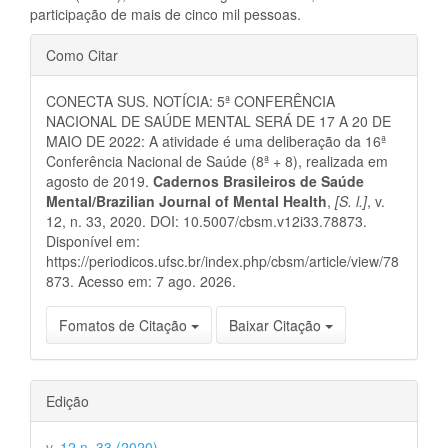
participação de mais de cinco mil pessoas.
Detalhes
Como Citar
do
CONECTA SUS. NOTÍCIA: 5ª CONFERÊNCIA
artigo
NACIONAL DE SAÚDE MENTAL SERÁ DE 17 A 20 DE
MAIO DE 2022: A atividade é uma deliberação da 16ª
Conferência Nacional de Saúde (8ª + 8), realizada em
agosto de 2019.
Cadernos Brasileiros de Saúde
Mental/Brazilian Journal of Mental Health
,
[S. l.]
, v.
12, n. 33, 2020. DOI: 10.5007/cbsm.v12i33.78873.
Disponível em:
https://periodicos.ufsc.br/index.php/cbsm/article/view/78
873. Acesso em: 7 ago. 2026.
Fomatos de Citação
Baixar Citação
Edição
v. 12 n. 33 (2020)