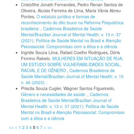
Cristofthe Jonath Fernandes, Pedro Renan Santos de
Oliveira, Aluísio Ferreira de Lima, Maria Vânia Abreu
Pontes,
O estatuto jurídico e formas de
reconhecimento do dito louco na Reforma Psiquiátrica
brasileira:
,
Cadernos Brasileiros de Saúde
Mental/Brazilian Journal of Mental Health: v. 13 n. 37
(2021): Política de Saúde Mental no Brasil e Atenção
Psicossocial: Compromisso com a ética e a ciência
Ingride Souza Lima, Rafael Coelho Rodrigues, Dóris
Firmino Rabelo,
MULHERES EM SITUAÇÃO DE RUA:
UM ESTUDO SOBRE VULNERABILIDADES SOCIAL,
RACIAL E DE GÊNERO
,
Cadernos Brasileiros de
Saúde Mental/Brazilian Journal of Mental Health: v. 15
n. 46 (2023): .
Priscila Souza Cugler, Wagner Santos Figueiredo,
Gênero e necessidades de saúde:
,
Cadernos
Brasileiros de Saúde Mental/Brazilian Journal of
Mental Health: v. 13 n. 37 (2021): Política de Saúde
Mental no Brasil e Atenção Psicossocial: Compromisso
com a ética e a ciência
<<
<
1
2
3
4
5
6
7
>
>>