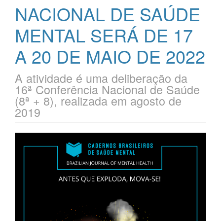
NACIONAL DE SAÚDE
MENTAL SERÁ DE 17
A 20 DE MAIO DE 2022
A atividade é uma deliberação da
16ª Conferência Nacional de Saúde
(8ª + 8), realizada em agosto de
2019
Barra
lateral
de
artigos