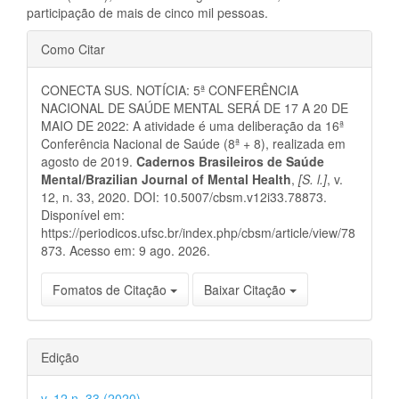
participação de mais de cinco mil pessoas.
Detalhes
Como Citar
do
CONECTA SUS. NOTÍCIA: 5ª CONFERÊNCIA
artigo
NACIONAL DE SAÚDE MENTAL SERÁ DE 17 A 20 DE
MAIO DE 2022: A atividade é uma deliberação da 16ª
Conferência Nacional de Saúde (8ª + 8), realizada em
agosto de 2019.
Cadernos Brasileiros de Saúde
Mental/Brazilian Journal of Mental Health
,
[S. l.]
, v.
12, n. 33, 2020. DOI: 10.5007/cbsm.v12i33.78873.
Disponível em:
https://periodicos.ufsc.br/index.php/cbsm/article/view/78
873. Acesso em: 9 ago. 2026.
Fomatos de Citação
Baixar Citação
Edição
v. 12 n. 33 (2020)