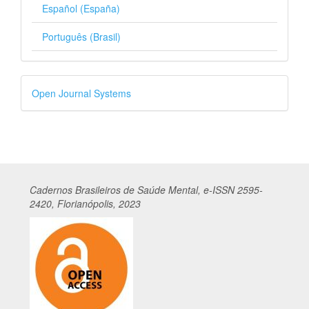
Español (España)
Português (Brasil)
Desenvolvido
Open Journal Systems
por
Cadernos
Br
asileiros
de Saúde Mental, e-ISSN 2595-
2420, Florianópolis, 2023