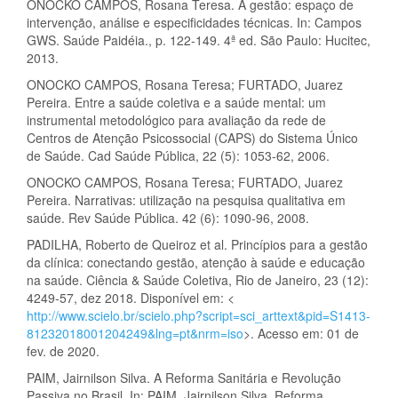
ONOCKO CAMPOS, Rosana Teresa. A gestão: espaço de
intervenção, análise e especificidades técnicas. In: Campos
GWS. Saúde Paidéia., p. 122-149. 4ª ed. São Paulo: Hucitec,
2013.
ONOCKO CAMPOS, Rosana Teresa; FURTADO, Juarez
Pereira. Entre a saúde coletiva e a saúde mental: um
instrumental metodológico para avaliação da rede de
Centros de Atenção Psicossocial (CAPS) do Sistema Único
de Saúde. Cad Saúde Pública, 22 (5): 1053-62, 2006.
ONOCKO CAMPOS, Rosana Teresa; FURTADO, Juarez
Pereira. Narrativas: utilização na pesquisa qualitativa em
saúde. Rev Saúde Pública. 42 (6): 1090-96, 2008.
PADILHA, Roberto de Queiroz et al. Princípios para a gestão
da clínica: conectando gestão, atenção à saúde e educação
na saúde. Ciência & Saúde Coletiva, Rio de Janeiro, 23 (12):
4249-57, dez 2018. Disponível em: <
http://www.scielo.br/scielo.php?script=sci_arttext&pid=S1413-
81232018001204249&lng=pt&nrm=iso
>. Acesso em: 01 de
fev. de 2020.
PAIM, Jairnilson Silva. A Reforma Sanitária e Revolução
Passiva no Brasil. In: PAIM, Jairnilson Silva. Reforma