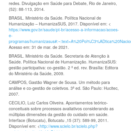
redes. Divulgação em Saúde para Debate, Rio de Janeiro,
(52): 88-113, 2014.
BRASIL. Ministério da Saúde. Política Nacional de
Humanização – HumanizaSUS, 2017. Disponível em: <
https://www.gov.br/saude/pt-br/acesso-a-informacao/acoes-
e-
programas/humanizasus#:~:text=A%20Pol%C3%ADtica%20Na
Acesso em: 31 de mar. de 2021.
BRASIL. Ministério da Saúde. Secretaria de Atenção à
Saúde. Política Nacional de Humanização. HumanizaSUS:
gestão participativa: co-gestão. 2 ª ed. rev. Brasília: Editora
do Ministério da Saúde, 2009.
CAMPOS, Gastão Wagner de Sousa. Um método para
análise e co-gestão de coletivos. 3ª ed. São Paulo: Hucitec,
2007.
CECILIO, Luiz Carlos Oliveira. Apontamentos teórico-
conceituais sobre processos avaliativos considerando as
múltiplas dimensões da gestão do cuidado em saúde.
Interface (Botucatu), Botucatu ,15 (37): 589-99, 2011.
Disponível em: <
http://www.scielo.br/scielo.php?