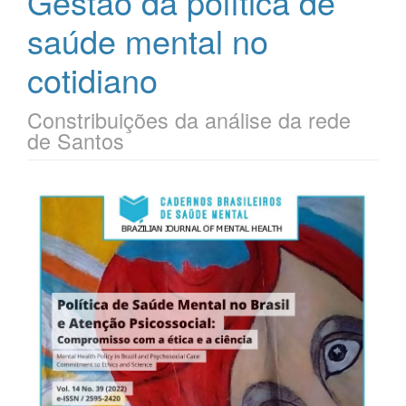
Gestão da política de
saúde mental no
cotidiano
Constribuições da análise da rede
de Santos
Barra
lateral
de
artigos