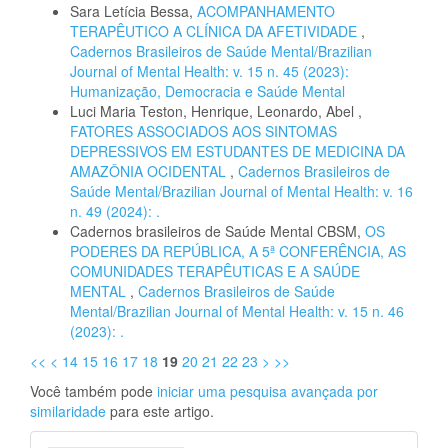
Sara Letícia Bessa,
ACOMPANHAMENTO
TERAPÊUTICO A CLÍNICA DA AFETIVIDADE
,
Cadernos Brasileiros de Saúde Mental/Brazilian
Journal of Mental Health: v. 15 n. 45 (2023):
Humanização, Democracia e Saúde Mental
Luci Maria Teston, Henrique, Leonardo, Abel ,
FATORES ASSOCIADOS AOS SINTOMAS
DEPRESSIVOS EM ESTUDANTES DE MEDICINA DA
AMAZÔNIA OCIDENTAL
,
Cadernos Brasileiros de
Saúde Mental/Brazilian Journal of Mental Health: v. 16
n. 49 (2024): .
Cadernos brasileiros de Saúde Mental CBSM,
OS
PODERES DA REPÚBLICA, A 5ª CONFERÊNCIA, AS
COMUNIDADES TERAPÊUTICAS E A SAÚDE
MENTAL
,
Cadernos Brasileiros de Saúde
Mental/Brazilian Journal of Mental Health: v. 15 n. 46
(2023): .
<<
<
14
15
16
17
18
19
20
21
22
23
>
>>
Você também pode
iniciar uma pesquisa avançada por
similaridade
para este artigo.