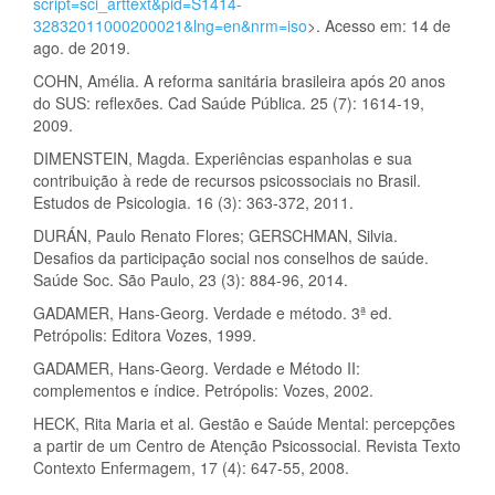
script=sci_arttext&pid=S1414-
32832011000200021&lng=en&nrm=iso
>. Acesso em: 14 de
ago. de 2019.
COHN, Amélia. A reforma sanitária brasileira após 20 anos
do SUS: reflexões. Cad Saúde Pública. 25 (7): 1614-19,
2009.
DIMENSTEIN, Magda. Experiências espanholas e sua
contribuição à rede de recursos psicossociais no Brasil.
Estudos de Psicologia. 16 (3): 363-372, 2011.
DURÁN, Paulo Renato Flores; GERSCHMAN, Silvia.
Desafios da participação social nos conselhos de saúde.
Saúde Soc. São Paulo, 23 (3): 884-96, 2014.
GADAMER, Hans-Georg. Verdade e método. 3ª ed.
Petrópolis: Editora Vozes, 1999.
GADAMER, Hans-Georg. Verdade e Método II:
complementos e índice. Petrópolis: Vozes, 2002.
HECK, Rita Maria et al. Gestão e Saúde Mental: percepções
a partir de um Centro de Atenção Psicossocial. Revista Texto
Contexto Enfermagem, 17 (4): 647-55, 2008.