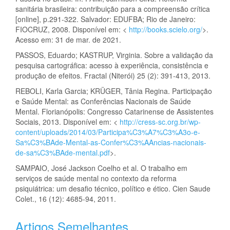
sanitária brasileira: contribuição para a compreensão crítica
[online], p.291-322. Salvador: EDUFBA; Rio de Janeiro:
FIOCRUZ, 2008. Disponível em: <
http://books.scielo.org/
>.
Acesso em: 31 de mar. de 2021.
PASSOS, Eduardo; KASTRUP, Virginia. Sobre a validação da
pesquisa cartográfica: acesso à experiência, consistência e
produção de efeitos. Fractal (Niterói) 25 (2): 391-413, 2013.
REBOLI, Karla Garcia; KRÜGER, Tânia Regina. Participação
e Saúde Mental: as Conferências Nacionais de Saúde
Mental. Florianópolis: Congresso Catarinense de Assistentes
Sociais, 2013. Disponível em: <
http://cress-sc.org.br/wp-
content/uploads/2014/03/Participa%C3%A7%C3%A3o-e-
Sa%C3%BAde-Mental-as-Confer%C3%AAncias-nacionais-
de-sa%C3%BAde-mental.pdf
>.
SAMPAIO, José Jackson Coelho et al. O trabalho em
serviços de saúde mental no contexto da reforma
psiquiátrica: um desafio técnico, político e ético. Cien Saude
Colet., 16 (12): 4685-94, 2011.
Artigos Semelhantes