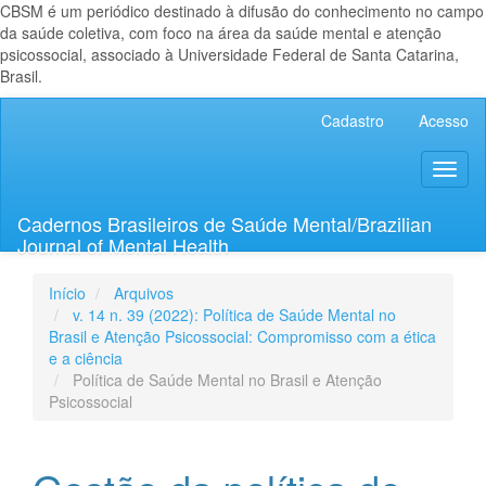
CBSM é um periódico destinado à difusão do conhecimento no campo
da saúde coletiva, com foco na área da saúde mental e atenção
psicossocial, associado à Universidade Federal de Santa Catarina,
Brasil.
Navegação
Cadastro
Acesso
Principal
Conteúdo
Toggl
principal
naviga
Barra
Lateral
Cadernos Brasileiros de Saúde Mental/Brazilian
Journal of Mental Health
Início
Arquivos
v. 14 n. 39 (2022): Política de Saúde Mental no
Brasil e Atenção Psicossocial: Compromisso com a ética
e a ciência
Política de Saúde Mental no Brasil e Atenção
Psicossocial