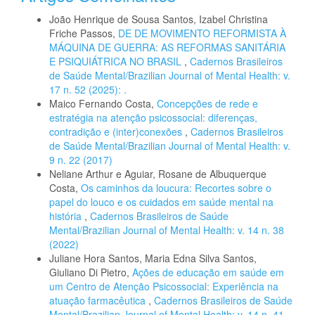
João Henrique de Sousa Santos, Izabel Christina
Friche Passos,
DE DE MOVIMENTO REFORMISTA À
MÁQUINA DE GUERRA: AS REFORMAS SANITÁRIA
E PSIQUIÁTRICA NO BRASIL
,
Cadernos Brasileiros
de Saúde Mental/Brazilian Journal of Mental Health: v.
17 n. 52 (2025): .
Maico Fernando Costa,
Concepções de rede e
estratégia na atenção psicossocial: diferenças,
contradição e (inter)conexões
,
Cadernos Brasileiros
de Saúde Mental/Brazilian Journal of Mental Health: v.
9 n. 22 (2017)
Neliane Arthur e Aguiar, Rosane de Albuquerque
Costa,
Os caminhos da loucura: Recortes sobre o
papel do louco e os cuidados em saúde mental na
história
,
Cadernos Brasileiros de Saúde
Mental/Brazilian Journal of Mental Health: v. 14 n. 38
(2022)
Juliane Hora Santos, Maria Edna Silva Santos,
Giuliano Di Pietro,
Ações de educação em saúde em
um Centro de Atenção Psicossocial: Experiência na
atuação farmacêutica
,
Cadernos Brasileiros de Saúde
Mental/Brazilian Journal of Mental Health: v. 14 n. 41