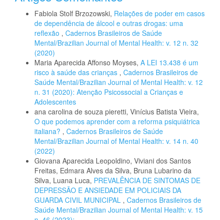
Fabiola Stolf Brzozowski,
Relações de poder em casos
de dependência de álcool e outras drogas: uma
reflexão
,
Cadernos Brasileiros de Saúde
Mental/Brazilian Journal of Mental Health: v. 12 n. 32
(2020)
Maria Aparecida Affonso Moyses,
A LEI 13.438 é um
risco à saúde das crianças
,
Cadernos Brasileiros de
Saúde Mental/Brazilian Journal of Mental Health: v. 12
n. 31 (2020): Atenção Psicossocial a Crianças e
Adolescentes
ana carolina de souza pieretti, Vinícius Batista Vieira,
O que podemos aprender com a reforma psiquiátrica
italiana?
,
Cadernos Brasileiros de Saúde
Mental/Brazilian Journal of Mental Health: v. 14 n. 40
(2022)
Giovana Aparecida Leopoldino, Viviani dos Santos
Freitas, Edmara Alves da Silva, Bruna Lubarino da
Silva, Luana Luca,
PREVALÊNCIA DE SINTOMAS DE
DEPRESSÃO E ANSIEDADE EM POLICIAIS DA
GUARDA CIVIL MUNICIPAL
,
Cadernos Brasileiros de
Saúde Mental/Brazilian Journal of Mental Health: v. 15
n. 46 (2023): .