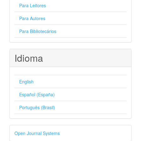
Para Leitores
Para Autores
Para Bibliotecários
Idioma
English
Español (España)
Português (Brasil)
Desenvolvido
Open Journal Systems