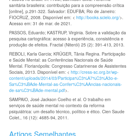
sanitária brasileira: contribuição para a compreensão crítica
[online], p.291-322. Salvador: EDUFBA; Rio de Janeiro:
FIOCRUZ, 2008. Disponível em: <
http://books.scielo.org/
>.
Acesso em: 31 de mar. de 2021.
PASSOS, Eduardo; KASTRUP, Virginia. Sobre a validação da
pesquisa cartográfica: acesso à experiência, consistência e
produção de efeitos. Fractal (Niterói) 25 (2): 391-413, 2013.
REBOLI, Karla Garcia; KRÜGER, Tânia Regina. Participação
e Saúde Mental: as Conferências Nacionais de Saúde
Mental. Florianópolis: Congresso Catarinense de Assistentes
Sociais, 2013. Disponível em: <
http://cress-sc.org.br/wp-
content/uploads/2014/03/Participa%C3%A7%C3%A3o-e-
Sa%C3%BAde-Mental-as-Confer%C3%AAncias-nacionais-
de-sa%C3%BAde-mental.pdf
>.
SAMPAIO, José Jackson Coelho et al. O trabalho em
serviços de saúde mental no contexto da reforma
psiquiátrica: um desafio técnico, político e ético. Cien Saude
Colet., 16 (12): 4685-94, 2011.
Artigos Semelhantes