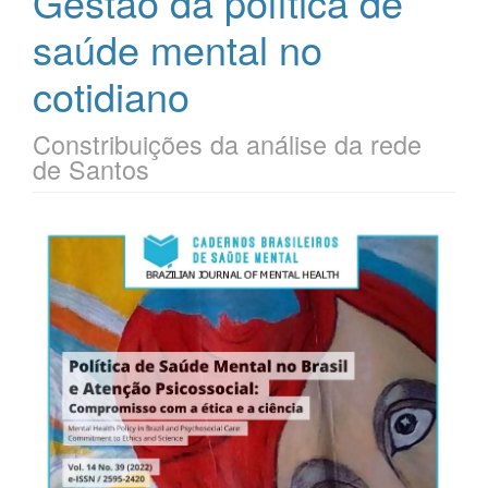
Gestão da política de
saúde mental no
cotidiano
Constribuições da análise da rede
de Santos
Barra
lateral
de
artigos