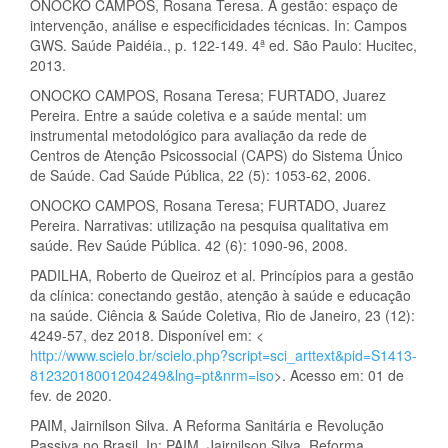
ONOCKO CAMPOS, Rosana Teresa. A gestão: espaço de
intervenção, análise e especificidades técnicas. In: Campos
GWS. Saúde Paidéia., p. 122-149. 4ª ed. São Paulo: Hucitec,
2013.
ONOCKO CAMPOS, Rosana Teresa; FURTADO, Juarez
Pereira. Entre a saúde coletiva e a saúde mental: um
instrumental metodológico para avaliação da rede de
Centros de Atenção Psicossocial (CAPS) do Sistema Único
de Saúde. Cad Saúde Pública, 22 (5): 1053-62, 2006.
ONOCKO CAMPOS, Rosana Teresa; FURTADO, Juarez
Pereira. Narrativas: utilização na pesquisa qualitativa em
saúde. Rev Saúde Pública. 42 (6): 1090-96, 2008.
PADILHA, Roberto de Queiroz et al. Princípios para a gestão
da clínica: conectando gestão, atenção à saúde e educação
na saúde. Ciência & Saúde Coletiva, Rio de Janeiro, 23 (12):
4249-57, dez 2018. Disponível em: <
http://www.scielo.br/scielo.php?script=sci_arttext&pid=S1413-
81232018001204249&lng=pt&nrm=iso
>. Acesso em: 01 de
fev. de 2020.
PAIM, Jairnilson Silva. A Reforma Sanitária e Revolução
Passiva no Brasil. In: PAIM, Jairnilson Silva. Reforma