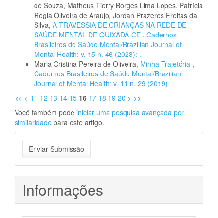
de Souza, Matheus Tierry Borges Lima Lopes, Patrícia
Régia Oliveira de Araújo, Jordan Prazeres Freitas da
Silva,
A TRAVESSIA DE CRIANÇAS NA REDE DE
SAÚDE MENTAL DE QUIXADÁ-CE
,
Cadernos
Brasileiros de Saúde Mental/Brazilian Journal of
Mental Health: v. 15 n. 46 (2023): .
Maria Cristina Pereira de Oliveira,
Minha Trajetória
,
Cadernos Brasileiros de Saúde Mental/Brazilian
Journal of Mental Health: v. 11 n. 29 (2019)
<<
<
11
12
13
14
15
16
17
18
19
20
>
>>
Você também pode
iniciar uma pesquisa avançada por
similaridade
para este artigo.
Enviar
Enviar Submissão
Submissão
Informações