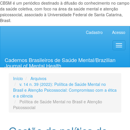
CBSM é um periódico destinado à difusão do conhecimento no campo
da saúde coletiva, com foco na área da saúde mental e atenção
psicossocial, associado à Universidade Federal de Santa Catarina,
Brasil.
Navegação
Cadastro
Acesso
Principal
Conteúdo
Toggl
principal
naviga
Barra
Lateral
Cadernos Brasileiros de Saúde Mental/Brazilian
Journal of Mental Health
Início
Arquivos
v. 14 n. 39 (2022): Política de Saúde Mental no
Brasil e Atenção Psicossocial: Compromisso com a ética
e a ciência
Política de Saúde Mental no Brasil e Atenção
Psicossocial