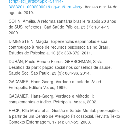
script=sci_arttext&pid=S1414-
32832011000200021&lng=en&nrm=iso
>. Acesso em: 14 de
ago. de 2019.
COHN, Amélia. A reforma sanitária brasileira após 20 anos
do SUS: reflexões. Cad Saúde Pública. 25 (7): 1614-19,
2009.
DIMENSTEIN, Magda. Experiências espanholas e sua
contribuição à rede de recursos psicossociais no Brasil.
Estudos de Psicologia. 16 (3): 363-372, 2011.
DURÁN, Paulo Renato Flores; GERSCHMAN, Silvia.
Desafios da participação social nos conselhos de saúde.
Saúde Soc. São Paulo, 23 (3): 884-96, 2014.
GADAMER, Hans-Georg. Verdade e método. 3ª ed.
Petrópolis: Editora Vozes, 1999.
GADAMER, Hans-Georg. Verdade e Método II:
complementos e índice. Petrópolis: Vozes, 2002.
HECK, Rita Maria et al. Gestão e Saúde Mental: percepções
a partir de um Centro de Atenção Psicossocial. Revista Texto
Contexto Enfermagem, 17 (4): 647-55, 2008.