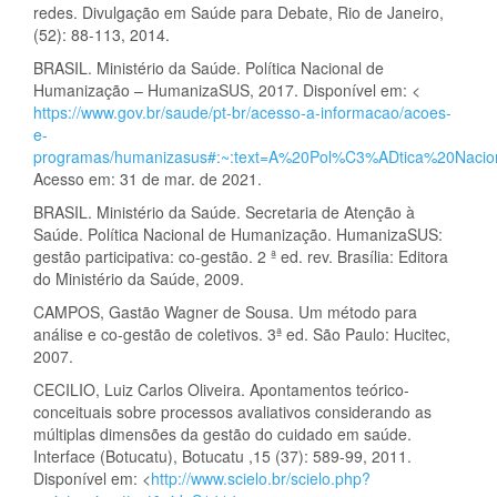
redes. Divulgação em Saúde para Debate, Rio de Janeiro,
(52): 88-113, 2014.
BRASIL. Ministério da Saúde. Política Nacional de
Humanização – HumanizaSUS, 2017. Disponível em: <
https://www.gov.br/saude/pt-br/acesso-a-informacao/acoes-
e-
programas/humanizasus#:~:text=A%20Pol%C3%ADtica%20Na
Acesso em: 31 de mar. de 2021.
BRASIL. Ministério da Saúde. Secretaria de Atenção à
Saúde. Política Nacional de Humanização. HumanizaSUS:
gestão participativa: co-gestão. 2 ª ed. rev. Brasília: Editora
do Ministério da Saúde, 2009.
CAMPOS, Gastão Wagner de Sousa. Um método para
análise e co-gestão de coletivos. 3ª ed. São Paulo: Hucitec,
2007.
CECILIO, Luiz Carlos Oliveira. Apontamentos teórico-
conceituais sobre processos avaliativos considerando as
múltiplas dimensões da gestão do cuidado em saúde.
Interface (Botucatu), Botucatu ,15 (37): 589-99, 2011.
Disponível em: <
http://www.scielo.br/scielo.php?