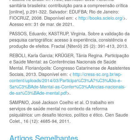
sanitária brasileira: contribuição para a compreensão crítica
[online], p.291-322. Salvador: EDUFBA; Rio de Janeiro:
FIOCRUZ, 2008. Disponível em: <
http://books.scielo.org/
>.
Acesso em: 31 de mar. de 2021.
PASSOS, Eduardo; KASTRUP, Virginia. Sobre a validação da
pesquisa cartográfica: acesso à experiência, consistência e
produção de efeitos. Fractal (Niterói) 25 (2): 391-413, 2013.
REBOLI, Karla Garcia; KRÜGER, Tânia Regina. Participação
e Saúde Mental: as Conferências Nacionais de Saúde
Mental. Florianópolis: Congresso Catarinense de Assistentes
Sociais, 2013. Disponível em: <
http://cress-sc.org.br/wp-
content/uploads/2014/03/Participa%C3%A7%C3%A3o-e-
Sa%C3%BAde-Mental-as-Confer%C3%AAncias-nacionais-
de-sa%C3%BAde-mental.pdf
>.
SAMPAIO, José Jackson Coelho et al. O trabalho em
serviços de saúde mental no contexto da reforma
psiquiátrica: um desafio técnico, político e ético. Cien Saude
Colet., 16 (12): 4685-94, 2011.
Artigos Semelhantes