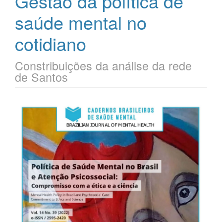
Gestão da política de
saúde mental no
cotidiano
Constribuições da análise da rede
de Santos
Barra
lateral
de
artigos