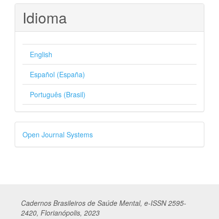
Idioma
English
Español (España)
Português (Brasil)
Desenvolvido
Open Journal Systems
por
Cadernos
Br
asileiros
de Saúde Mental, e-ISSN 2595-
2420, Florianópolis, 2023