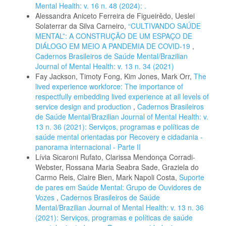
Mental Health: v. 16 n. 48 (2024): .
Alessandra Aniceto Ferreira de Figueirêdo, Ueslei
Solaterrar da Silva Carneiro,
“CULTIVANDO SAÚDE
MENTAL”: A CONSTRUÇÃO DE UM ESPAÇO DE
DIÁLOGO EM MEIO A PANDEMIA DE COVID-19
,
Cadernos Brasileiros de Saúde Mental/Brazilian
Journal of Mental Health: v. 13 n. 34 (2021)
Fay Jackson, Timoty Fong, Kim Jones, Mark Orr,
The
lived experience workforce: The importance of
respectfully embedding lived experience at all levels of
service design and production
,
Cadernos Brasileiros
de Saúde Mental/Brazilian Journal of Mental Health: v.
13 n. 36 (2021): Serviços, programas e políticas de
saúde mental orientadas por Recovery e cidadania -
panorama internacional - Parte II
Lívia Sicaroni Rufato, Clarissa Mendonça Corradi-
Webster, Rossana Maria Seabra Sade, Graziela do
Carmo Reis, Claire Bien, Mark Napoli Costa,
Suporte
de pares em Saúde Mental: Grupo de Ouvidores de
Vozes
,
Cadernos Brasileiros de Saúde
Mental/Brazilian Journal of Mental Health: v. 13 n. 36
(2021): Serviços, programas e políticas de saúde