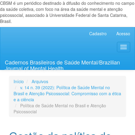
CBSM é um periódico destinado à difusão do conhecimento no campo
da saúde coletiva, com foco na área da saúde mental e atenção
psicossocial, associado à Universidade Federal de Santa Catarina,
Brasil.
Navegação
Cadastro
Acesso
Principal
Conteúdo
Toggl
principal
naviga
Barra
Lateral
Cadernos Brasileiros de Saúde Mental/Brazilian
Journal of Mental Health
Início
Arquivos
v. 14 n. 39 (2022): Política de Saúde Mental no
Brasil e Atenção Psicossocial: Compromisso com a ética
e a ciência
Política de Saúde Mental no Brasil e Atenção
Psicossocial