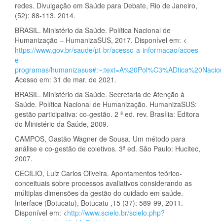
redes. Divulgação em Saúde para Debate, Rio de Janeiro,
(52): 88-113, 2014.
BRASIL. Ministério da Saúde. Política Nacional de
Humanização – HumanizaSUS, 2017. Disponível em: <
https://www.gov.br/saude/pt-br/acesso-a-informacao/acoes-
e-
programas/humanizasus#:~:text=A%20Pol%C3%ADtica%20Na
Acesso em: 31 de mar. de 2021.
BRASIL. Ministério da Saúde. Secretaria de Atenção à
Saúde. Política Nacional de Humanização. HumanizaSUS:
gestão participativa: co-gestão. 2 ª ed. rev. Brasília: Editora
do Ministério da Saúde, 2009.
CAMPOS, Gastão Wagner de Sousa. Um método para
análise e co-gestão de coletivos. 3ª ed. São Paulo: Hucitec,
2007.
CECILIO, Luiz Carlos Oliveira. Apontamentos teórico-
conceituais sobre processos avaliativos considerando as
múltiplas dimensões da gestão do cuidado em saúde.
Interface (Botucatu), Botucatu ,15 (37): 589-99, 2011.
Disponível em: <
http://www.scielo.br/scielo.php?