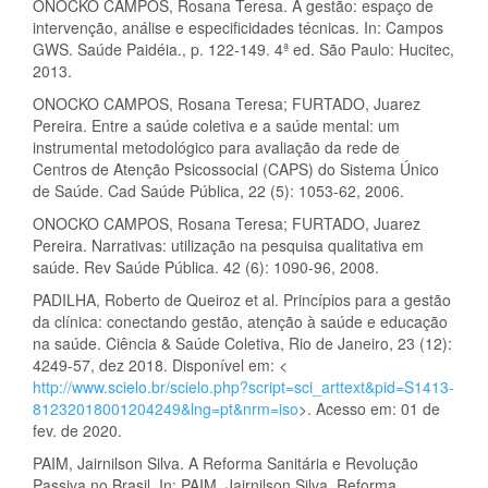
ONOCKO CAMPOS, Rosana Teresa. A gestão: espaço de
intervenção, análise e especificidades técnicas. In: Campos
GWS. Saúde Paidéia., p. 122-149. 4ª ed. São Paulo: Hucitec,
2013.
ONOCKO CAMPOS, Rosana Teresa; FURTADO, Juarez
Pereira. Entre a saúde coletiva e a saúde mental: um
instrumental metodológico para avaliação da rede de
Centros de Atenção Psicossocial (CAPS) do Sistema Único
de Saúde. Cad Saúde Pública, 22 (5): 1053-62, 2006.
ONOCKO CAMPOS, Rosana Teresa; FURTADO, Juarez
Pereira. Narrativas: utilização na pesquisa qualitativa em
saúde. Rev Saúde Pública. 42 (6): 1090-96, 2008.
PADILHA, Roberto de Queiroz et al. Princípios para a gestão
da clínica: conectando gestão, atenção à saúde e educação
na saúde. Ciência & Saúde Coletiva, Rio de Janeiro, 23 (12):
4249-57, dez 2018. Disponível em: <
http://www.scielo.br/scielo.php?script=sci_arttext&pid=S1413-
81232018001204249&lng=pt&nrm=iso
>. Acesso em: 01 de
fev. de 2020.
PAIM, Jairnilson Silva. A Reforma Sanitária e Revolução
Passiva no Brasil. In: PAIM, Jairnilson Silva. Reforma