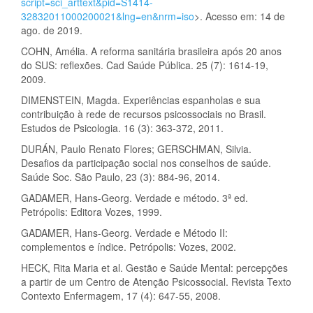
script=sci_arttext&pid=S1414-
32832011000200021&lng=en&nrm=iso
>. Acesso em: 14 de
ago. de 2019.
COHN, Amélia. A reforma sanitária brasileira após 20 anos
do SUS: reflexões. Cad Saúde Pública. 25 (7): 1614-19,
2009.
DIMENSTEIN, Magda. Experiências espanholas e sua
contribuição à rede de recursos psicossociais no Brasil.
Estudos de Psicologia. 16 (3): 363-372, 2011.
DURÁN, Paulo Renato Flores; GERSCHMAN, Silvia.
Desafios da participação social nos conselhos de saúde.
Saúde Soc. São Paulo, 23 (3): 884-96, 2014.
GADAMER, Hans-Georg. Verdade e método. 3ª ed.
Petrópolis: Editora Vozes, 1999.
GADAMER, Hans-Georg. Verdade e Método II:
complementos e índice. Petrópolis: Vozes, 2002.
HECK, Rita Maria et al. Gestão e Saúde Mental: percepções
a partir de um Centro de Atenção Psicossocial. Revista Texto
Contexto Enfermagem, 17 (4): 647-55, 2008.