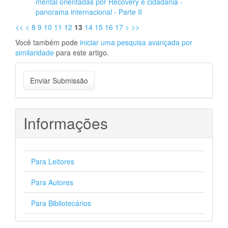
mental orientadas por Recovery e cidadania -
panorama internacional - Parte II
<<
<
8
9
10
11
12
13
14
15
16
17
>
>>
Você também pode
iniciar uma pesquisa avançada por
similaridade
para este artigo.
Enviar
Enviar Submissão
Submissão
Informações
Para Leitores
Para Autores
Para Bibliotecários