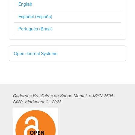
English
Español (España)
Português (Brasil)
Desenvolvido
Open Journal Systems
por
Cadernos
Br
asileiros
de Saúde Mental, e-ISSN 2595-
2420, Florianópolis, 2023