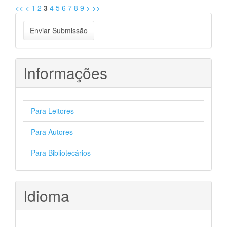
<<
<
1
2
3
4
5
6
7
8
9
>
>>
Enviar
Enviar Submissão
Submissão
Informações
Para Leitores
Para Autores
Para Bibliotecários
Idioma