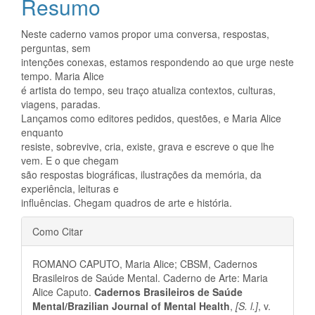
Resumo
principal
Neste caderno vamos propor uma conversa, respostas,
perguntas, sem
intenções conexas, estamos respondendo ao que urge neste
tempo. Maria Alice
é artista do tempo, seu traço atualiza contextos, culturas,
viagens, paradas.
Lançamos como editores pedidos, questões, e Maria Alice
enquanto
resiste, sobrevive, cria, existe, grava e escreve o que lhe
vem. E o que chegam
são respostas biográficas, ilustrações da memória, da
experiência, leituras e
influências. Chegam quadros de arte e história.
Detalhes
Como Citar
do
ROMANO CAPUTO, Maria Alice; CBSM, Cadernos
artigo
Brasileiros de Saúde Mental. Caderno de Arte: Maria
Alice Caputo.
Cadernos Brasileiros de Saúde
Mental/Brazilian Journal of Mental Health
,
[S. l.]
, v.