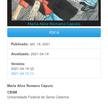
PDF/A
Publicado:
abr. 19, 2021
Atualizado:
2021-04-19
Versões:
2021-04-19 (2)
2021-04-12 (1)
Conteúdo
Maria Alice Romano Caputo
CBSM
do
Universidade Federal de Santa Catarina
artigo