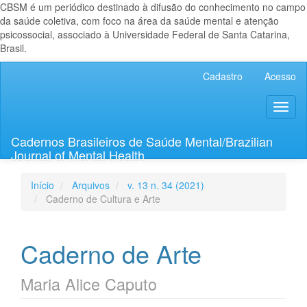
CBSM é um periódico destinado à difusão do conhecimento no campo
da saúde coletiva, com foco na área da saúde mental e atenção
psicossocial, associado à Universidade Federal de Santa Catarina,
Brasil.
Navegação
Cadastro
Acesso
Principal
Conteúdo
Toggl
principal
naviga
Barra
Lateral
Cadernos Brasileiros de Saúde Mental/Brazilian
Journal of Mental Health
Início
Arquivos
v. 13 n. 34 (2021)
Caderno de Cultura e Arte
Caderno de Arte
Maria Alice Caputo