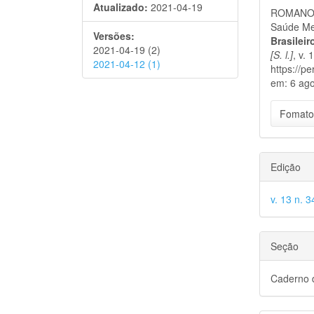
do
Atualizado:
2021-04-19
ROMANO C
artigo
Saúde Men
Versões:
Brasilei
2021-04-19 (2)
[S. l.]
, v.
2021-04-12 (1)
https://p
em: 6 ago
Fomato
Edição
v. 13 n. 
Seção
Caderno d