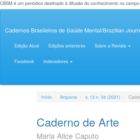
CBSM é um periódico destinado à difusão do conhecimento no campo da
Navegação
Principal
Conteúdo
Cadernos Brasileiros de Saúde Mental/Brazilian Journ
principal
Barra
Lateral
Edição Atual
Edições anteriores
Sobre a Revista
Facebook
Indexadores
Início
Arquivos
v. 13 n. 34 (2021)
Cader
Caderno de Arte
Maria Alice Caputo