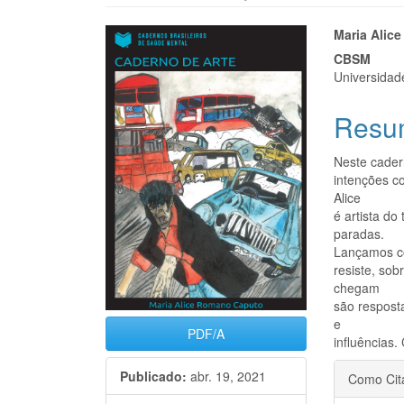
Barra
Cont
Maria Alic
CBSM
lateral
do
Universidad
de
artigo
Resu
artigos
princi
Neste cader
intenções c
Alice
é artista do
paradas.
Lançamos co
resiste, sob
chegam
são resposta
e
PDF/A
influências.
Detal
Publicado:
abr. 19, 2021
Como Cit