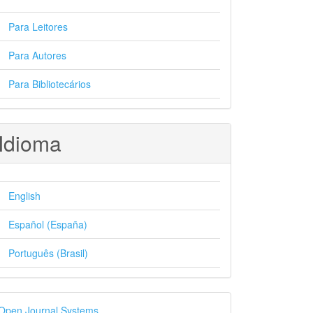
Para Leitores
Para Autores
Para Bibliotecários
Idioma
English
Español (España)
Português (Brasil)
esenvolvido
Open Journal Systems