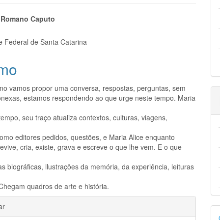
eúdo
e Romano Caputo
e Federal de Santa Catarina
mo
pal
no vamos propor uma conversa, respostas, perguntas, sem
onexas, estamos respondendo ao que urge neste tempo. Maria
 tempo, seu traço atualiza contextos, culturas, viagens,
mo editores pedidos, questões, e Maria Alice enquanto
revive, cria, existe, grava e escreve o que lhe vem. E o que
s biográficas, ilustrações da memória, da experiência, leituras
 Chegam quadros de arte e história.
hes
ar
D