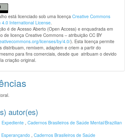
alho está licenciado sob uma licença
Creative Commons
n 4.0 International License
.
ação é de Acesso Aberto (Open Access) e enquadrada em
o de licença Creative Commons – atribuição CC BY
creativecommons.org/licenses/by/4.0/
). Esta licença permite
s distribuam, remixem, adaptem e criem a partir do
 mesmo para fins comerciais, desde que atribuam o devido
la criação original.
ências
oral.
s) autor(es)
,
Expediente
,
Cadernos Brasileiros de Saúde Mental/Brazilian
,
Esperançando
,
Cadernos Brasileiros de Saúde