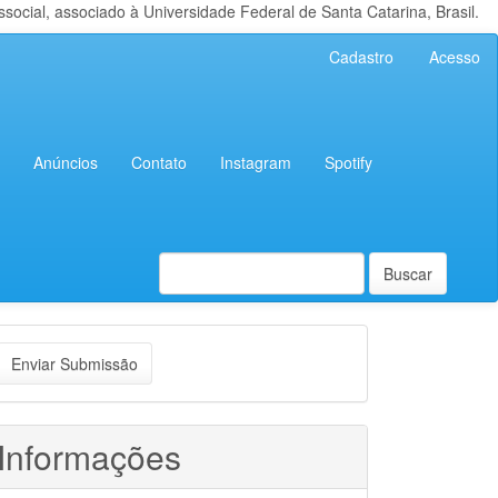
cial, associado à Universidade Federal de Santa Catarina, Brasil.
Cadastro
Acesso
Anúncios
Contato
Instagram
Spotify
Buscar
nviar
Enviar Submissão
ubmissão
Informações