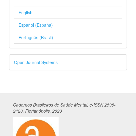
English
Español (España)
Português (Brasil)
Desenvolvido
Open Journal Systems
por
Cadernos
Br
asileiros
de Saúde Mental, e-ISSN 2595-
2420, Florianópolis, 2023