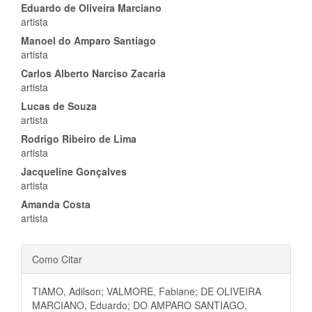
Eduardo de Oliveira Marciano
principal
artista
Manoel do Amparo Santiago
artista
Carlos Alberto Narciso Zacaria
artista
Lucas de Souza
artista
Rodrigo Ribeiro de Lima
artista
Jacqueline Gonçalves
artista
Amanda Costa
artista
Detalhes
Como Citar
do
TIAMO, Adilson; VALMORE, Fabiane; DE OLIVEIRA
artigo
MARCIANO, Eduardo; DO AMPARO SANTIAGO,