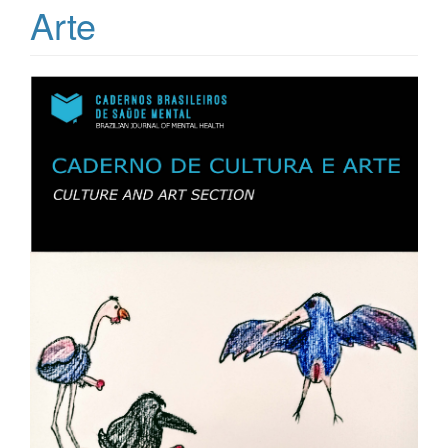
Arte
Barra
lateral
de
artigos