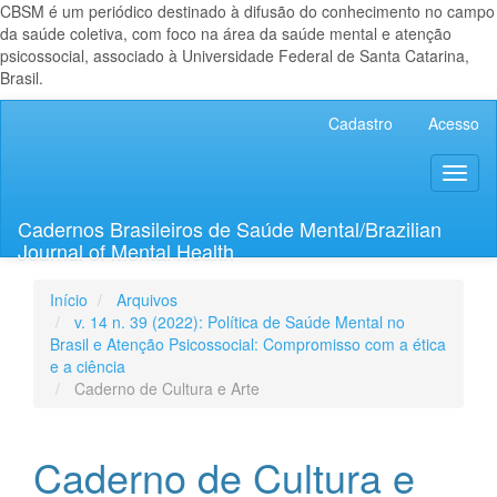
CBSM é um periódico destinado à difusão do conhecimento no campo
da saúde coletiva, com foco na área da saúde mental e atenção
psicossocial, associado à Universidade Federal de Santa Catarina,
Brasil.
Navegação
Cadastro
Acesso
Principal
Conteúdo
Toggl
principal
naviga
Barra
Lateral
Cadernos Brasileiros de Saúde Mental/Brazilian
Journal of Mental Health
Início
Arquivos
v. 14 n. 39 (2022): Política de Saúde Mental no
Brasil e Atenção Psicossocial: Compromisso com a ética
e a ciência
Caderno de Cultura e Arte
Caderno de Cultura e