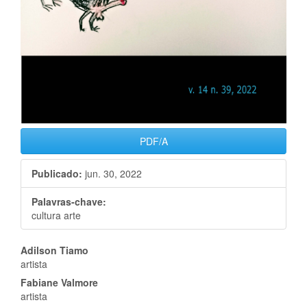
PDF/A
Publicado:
jun. 30, 2022
Palavras-chave:
cultura arte
Conteúdo
Adilson Tiamo
artista
do
Fabiane Valmore
artigo
artista