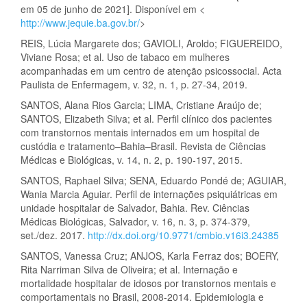
em 05 de junho de 2021]. Disponível em <
http://www.jequie.ba.gov.br/
>
REIS, Lúcia Margarete dos; GAVIOLI, Aroldo; FIGUEREIDO,
Viviane Rosa; et al. Uso de tabaco em mulheres
acompanhadas em um centro de atenção psicossocial. Acta
Paulista de Enfermagem, v. 32, n. 1, p. 27-34, 2019.
SANTOS, Alana Rios Garcia; LIMA, Cristiane Araújo de;
SANTOS, Elizabeth Silva; et al. Perfil clínico dos pacientes
com transtornos mentais internados em um hospital de
custódia e tratamento–Bahia–Brasil. Revista de Ciências
Médicas e Biológicas, v. 14, n. 2, p. 190-197, 2015.
SANTOS, Raphael Silva; SENA, Eduardo Pondé de; AGUIAR,
Wania Marcia Aguiar. Perfil de internações psiquiátricas em
unidade hospitalar de Salvador, Bahia. Rev. Ciências
Médicas Biológicas, Salvador, v. 16, n. 3, p. 374-379,
set./dez. 2017.
http://dx.doi.org/10.9771/cmbio.v16i3.24385
SANTOS, Vanessa Cruz; ANJOS, Karla Ferraz dos; BOERY,
Rita Narriman Silva de Oliveira; et al. Internação e
mortalidade hospitalar de idosos por transtornos mentais e
comportamentais no Brasil, 2008-2014. Epidemiologia e