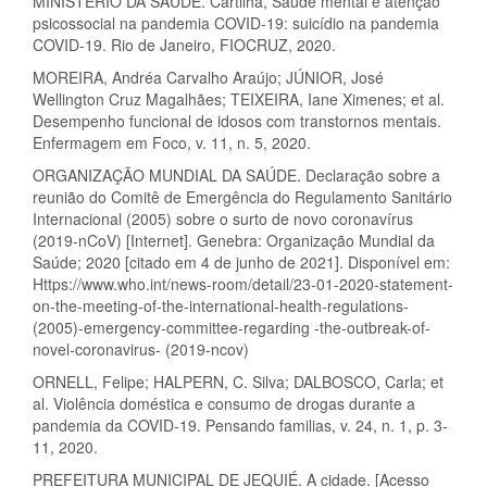
MINISTÉRIO DA SAÚDE. Cartilha, Saúde mental e atenção
psicossocial na pandemia COVID-19: suicídio na pandemia
COVID-19. Rio de Janeiro, FIOCRUZ, 2020.
MOREIRA, Andréa Carvalho Araújo; JÚNIOR, José
Wellington Cruz Magalhães; TEIXEIRA, Iane Ximenes; et al.
Desempenho funcional de idosos com transtornos mentais.
Enfermagem em Foco, v. 11, n. 5, 2020.
ORGANIZAÇÃO MUNDIAL DA SAÚDE. Declaração sobre a
reunião do Comitê de Emergência do Regulamento Sanitário
Internacional (2005) sobre o surto de novo coronavírus
(2019-nCoV) [Internet]. Genebra: Organização Mundial da
Saúde; 2020 [citado em 4 de junho de 2021]. Disponível em:
Https://www.who.int/news-room/detail/23-01-2020-statement-
on-the-meeting-of-the-international-health-regulations-
(2005)-emergency-committee-regarding -the-outbreak-of-
novel-coronavirus- (2019-ncov)
ORNELL, Felipe; HALPERN, C. Silva; DALBOSCO, Carla; et
al. Violência doméstica e consumo de drogas durante a
pandemia da COVID-19. Pensando familias, v. 24, n. 1, p. 3-
11, 2020.
PREFEITURA MUNICIPAL DE JEQUIÉ. A cidade. [Acesso