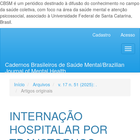
CBSM é um periódico destinado à difusão do conhecimento no campo
da saúde coletiva, com foco na área da saúde mental e atenção
psicossocial, associado à Universidade Federal de Santa Catarina,
Brasil.
Navegação
Cadastro
Acesso
Principal
Conteúdo
Toggl
principal
naviga
Barra
Lateral
Cadernos Brasileiros de Saúde Mental/Brazilian
Journal of Mental Health
Início
Arquivos
v. 17 n. 51 (2025): .
Artigos originais
INTERNAÇÃO
HOSPITALAR POR