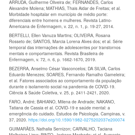
ARRUDA, Guilherme Oliveira de; FERNANDES, Carlos
Alexandre Molena; MATHIAS, Thais Aidar de Freitas; et al.
Morbidade hospitalar em município de médio porte:
diferenciais entre homens e mulheres. Revista Latino-
Americana de Enfermagem, v. 22, n. 1, p. 19-27, 2014.
BERTELLI, Ellen Vanuza Martins; OLIVEIRA, Rosana
Rosseto de; SANTOS, Marcia Lorena Alves dos; et al. Série
temporal das internações de adolescentes por transtornos
mentais e comportamentais. Revista Brasileira de
Enfermagem, v. 72, n. 6, p. 1662-1670, 2019.
BEZERRA, Anselmo César Vasconcelos; DA SILVA, Carlos
Eduardo Menezes; SOARES, Fernando Ramalho Gameleira;
et al. Fatores associados ao comportamento da população
durante o isolamento social na pandemia de COVID-19.
Ciência & Saúde Coletiva, v. 25, p. 2411-2421, 2020.
FARO, André; BAHIANO, Milena de Andrade; NAKANO,
Tatiana de Cassia et al. COVID-19 e saúde mental: a
emergência do cuidado. Estudos de Psicologia. Campinas, v.
37, 2020.
https://doi.org/10.1590/1982-0275202037e200074
GUIMARÃES, Nathalia Sernizon; CARVALHO, Taciana
Malheiros Lima; PINTO, Jackson Machado; et al. Aumento