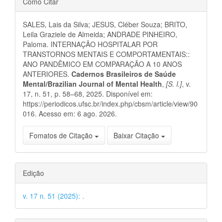
Como Citar
do
SALES, Lais da Silva; JESUS, Cléber Souza; BRITO,
artigo
Leila Graziele de Almeida; ANDRADE PINHEIRO,
Paloma. INTERNAÇÃO HOSPITALAR POR
TRANSTORNOS MENTAIS E COMPORTAMENTAIS::
ANO PANDÊMICO EM COMPARAÇÃO A 10 ANOS
ANTERIORES.
Cadernos Brasileiros de Saúde
Mental/Brazilian Journal of Mental Health
,
[S. l.]
, v.
17, n. 51, p. 58–68, 2025. Disponível em:
https://periodicos.ufsc.br/index.php/cbsm/article/view/90
016. Acesso em: 6 ago. 2026.
Fomatos de Citação
Baixar Citação
Edição
v. 17 n. 51 (2025): .