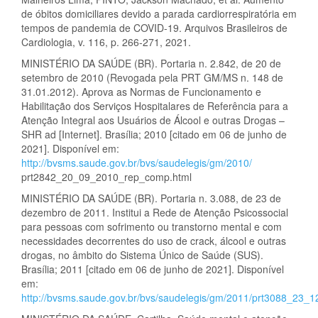
de óbitos domiciliares devido a parada cardiorrespiratória em
tempos de pandemia de COVID-19. Arquivos Brasileiros de
Cardiologia, v. 116, p. 266-271, 2021.
MINISTÉRIO DA SAÚDE (BR). Portaria n. 2.842, de 20 de
setembro de 2010 (Revogada pela PRT GM/MS n. 148 de
31.01.2012). Aprova as Normas de Funcionamento e
Habilitação dos Serviços Hospitalares de Referência para a
Atenção Integral aos Usuários de Álcool e outras Drogas –
SHR ad [Internet]. Brasília; 2010 [citado em 06 de junho de
2021]. Disponível em:
http://bvsms.saude.gov.br/bvs/saudelegis/gm/2010/
prt2842_20_09_2010_rep_comp.html
MINISTÉRIO DA SAÚDE (BR). Portaria n. 3.088, de 23 de
dezembro de 2011. Institui a Rede de Atenção Psicossocial
para pessoas com sofrimento ou transtorno mental e com
necessidades decorrentes do uso de crack, álcool e outras
drogas, no âmbito do Sistema Único de Saúde (SUS).
Brasília; 2011 [citado em 06 de junho de 2021]. Disponível
em:
http://bvsms.saude.gov.br/bvs/saudelegis/gm/2011/prt3088_23_