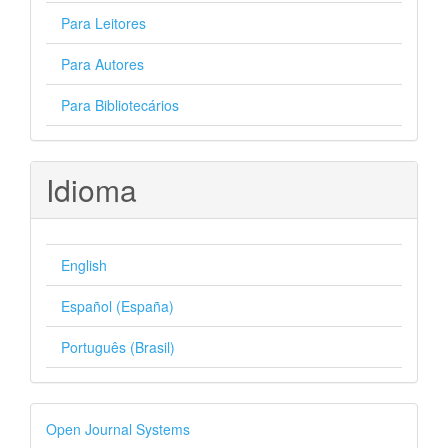
Para Leitores
Para Autores
Para Bibliotecários
Idioma
English
Español (España)
Português (Brasil)
Desenvolvido
Open Journal Systems