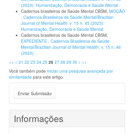
(2023): Humanização, Democracia e Saúde Mental
Cadernos brasileiros de Saúde Mental CBSM,
MOÇÃO
,
Cadernos Brasileiros de Saúde Mental/Brazilian
Journal of Mental Health: v. 15 n. 45 (2023):
Humanização, Democracia e Saúde Mental
Cadernos brasileiros de Saúde Mental CBSM,
EXPEDIENTE
,
Cadernos Brasileiros de Saúde
Mental/Brazilian Journal of Mental Health: v. 15 n. 46
(2023): .
<<
<
21
22
23
24
25
26
27
28
29
30
>
>>
Você também pode
iniciar uma pesquisa avançada por
similaridade
para este artigo.
Enviar
Enviar Submissão
Submissão
Informações