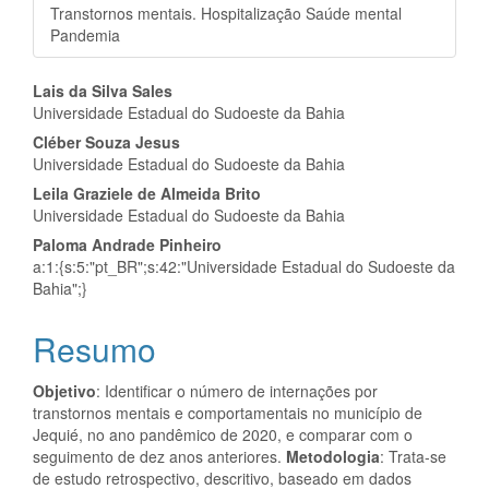
Transtornos mentais. Hospitalização Saúde mental
Pandemia
Conteúdo
Lais da Silva Sales
Universidade Estadual do Sudoeste da Bahia
do
Cléber Souza Jesus
artigo
Universidade Estadual do Sudoeste da Bahia
Leila Graziele de Almeida Brito
principal
Universidade Estadual do Sudoeste da Bahia
Paloma Andrade Pinheiro
a:1:{s:5:"pt_BR";s:42:"Universidade Estadual do Sudoeste da
Bahia";}
Resumo
Objetivo
: Identificar o número de internações por
transtornos mentais e comportamentais no município de
Jequié, no ano pandêmico de 2020, e comparar com o
seguimento de dez anos anteriores.
Metodologia
: Trata-se
de estudo retrospectivo, descritivo, baseado em dados