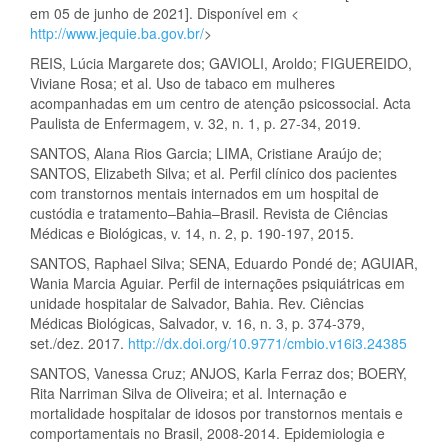
em 05 de junho de 2021]. Disponível em <
http://www.jequie.ba.gov.br/
>
REIS, Lúcia Margarete dos; GAVIOLI, Aroldo; FIGUEREIDO,
Viviane Rosa; et al. Uso de tabaco em mulheres
acompanhadas em um centro de atenção psicossocial. Acta
Paulista de Enfermagem, v. 32, n. 1, p. 27-34, 2019.
SANTOS, Alana Rios Garcia; LIMA, Cristiane Araújo de;
SANTOS, Elizabeth Silva; et al. Perfil clínico dos pacientes
com transtornos mentais internados em um hospital de
custódia e tratamento–Bahia–Brasil. Revista de Ciências
Médicas e Biológicas, v. 14, n. 2, p. 190-197, 2015.
SANTOS, Raphael Silva; SENA, Eduardo Pondé de; AGUIAR,
Wania Marcia Aguiar. Perfil de internações psiquiátricas em
unidade hospitalar de Salvador, Bahia. Rev. Ciências
Médicas Biológicas, Salvador, v. 16, n. 3, p. 374-379,
set./dez. 2017.
http://dx.doi.org/10.9771/cmbio.v16i3.24385
SANTOS, Vanessa Cruz; ANJOS, Karla Ferraz dos; BOERY,
Rita Narriman Silva de Oliveira; et al. Internação e
mortalidade hospitalar de idosos por transtornos mentais e
comportamentais no Brasil, 2008-2014. Epidemiologia e