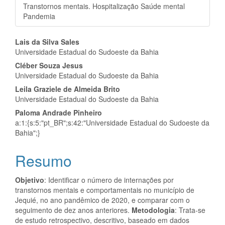
Transtornos mentais. Hospitalização Saúde mental
Pandemia
Conteúdo
Lais da Silva Sales
Universidade Estadual do Sudoeste da Bahia
do
Cléber Souza Jesus
artigo
Universidade Estadual do Sudoeste da Bahia
Leila Graziele de Almeida Brito
principal
Universidade Estadual do Sudoeste da Bahia
Paloma Andrade Pinheiro
a:1:{s:5:"pt_BR";s:42:"Universidade Estadual do Sudoeste da
Bahia";}
Resumo
Objetivo
: Identificar o número de internações por
transtornos mentais e comportamentais no município de
Jequié, no ano pandêmico de 2020, e comparar com o
seguimento de dez anos anteriores.
Metodologia
: Trata-se
de estudo retrospectivo, descritivo, baseado em dados