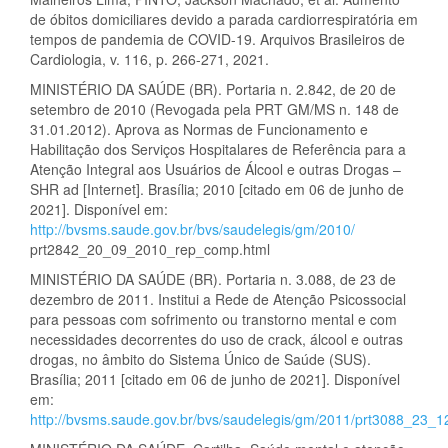
de óbitos domiciliares devido a parada cardiorrespiratória em
tempos de pandemia de COVID-19. Arquivos Brasileiros de
Cardiologia, v. 116, p. 266-271, 2021.
MINISTÉRIO DA SAÚDE (BR). Portaria n. 2.842, de 20 de
setembro de 2010 (Revogada pela PRT GM/MS n. 148 de
31.01.2012). Aprova as Normas de Funcionamento e
Habilitação dos Serviços Hospitalares de Referência para a
Atenção Integral aos Usuários de Álcool e outras Drogas –
SHR ad [Internet]. Brasília; 2010 [citado em 06 de junho de
2021]. Disponível em:
http://bvsms.saude.gov.br/bvs/saudelegis/gm/2010/
prt2842_20_09_2010_rep_comp.html
MINISTÉRIO DA SAÚDE (BR). Portaria n. 3.088, de 23 de
dezembro de 2011. Institui a Rede de Atenção Psicossocial
para pessoas com sofrimento ou transtorno mental e com
necessidades decorrentes do uso de crack, álcool e outras
drogas, no âmbito do Sistema Único de Saúde (SUS).
Brasília; 2011 [citado em 06 de junho de 2021]. Disponível
em:
http://bvsms.saude.gov.br/bvs/saudelegis/gm/2011/prt3088_23_