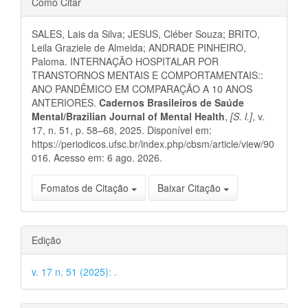
Como Citar
do
SALES, Lais da Silva; JESUS, Cléber Souza; BRITO,
artigo
Leila Graziele de Almeida; ANDRADE PINHEIRO,
Paloma. INTERNAÇÃO HOSPITALAR POR
TRANSTORNOS MENTAIS E COMPORTAMENTAIS::
ANO PANDÊMICO EM COMPARAÇÃO A 10 ANOS
ANTERIORES.
Cadernos Brasileiros de Saúde
Mental/Brazilian Journal of Mental Health
,
[S. l.]
, v.
17, n. 51, p. 58–68, 2025. Disponível em:
https://periodicos.ufsc.br/index.php/cbsm/article/view/90
016. Acesso em: 6 ago. 2026.
Fomatos de Citação
Baixar Citação
Edição
v. 17 n. 51 (2025): .