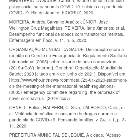
MINISTÉRIO DA SAÚDE. Cartilha, Saúde mental e atenção
psicossocial na pandemia COVID-19: suicídio na pandemia
COVID-19. Rio de Janeiro, FIOCRUZ, 2020.
MOREIRA, Andréa Carvalho Araújo; JÚNIOR, José
Wellington Cruz Magalhães; TEIXEIRA, Iane Ximenes; et al.
Desempenho funcional de idosos com transtornos mentais.
Enfermagem em Foco, v. 11, n. 5, 2020.
ORGANIZAÇÃO MUNDIAL DA SAÚDE. Declaração sobre a
reunião do Comitê de Emergência do Regulamento Sanitário
Internacional (2005) sobre o surto de novo coronavírus
(2019-nCoV) [Internet]. Genebra: Organização Mundial da
Saúde; 2020 [citado em 4 de junho de 2021]. Disponível em:
Https://www.who.int/news-room/detail/23-01-2020-statement-
on-the-meeting-of-the-international-health-regulations-
(2005)-emergency-committee-regarding -the-outbreak-of-
novel-coronavirus- (2019-ncov)
ORNELL, Felipe; HALPERN, C. Silva; DALBOSCO, Carla; et
al. Violência doméstica e consumo de drogas durante a
pandemia da COVID-19. Pensando familias, v. 24, n. 1, p. 3-
11, 2020.
PREFEITURA MUNICIPAL DE JEQUIÉ. A cidade. [Acesso