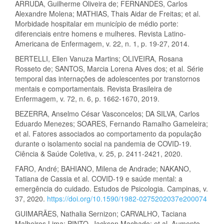
ARRUDA, Guilherme Oliveira de; FERNANDES, Carlos
Alexandre Molena; MATHIAS, Thais Aidar de Freitas; et al.
Morbidade hospitalar em município de médio porte:
diferenciais entre homens e mulheres. Revista Latino-
Americana de Enfermagem, v. 22, n. 1, p. 19-27, 2014.
BERTELLI, Ellen Vanuza Martins; OLIVEIRA, Rosana
Rosseto de; SANTOS, Marcia Lorena Alves dos; et al. Série
temporal das internações de adolescentes por transtornos
mentais e comportamentais. Revista Brasileira de
Enfermagem, v. 72, n. 6, p. 1662-1670, 2019.
BEZERRA, Anselmo César Vasconcelos; DA SILVA, Carlos
Eduardo Menezes; SOARES, Fernando Ramalho Gameleira;
et al. Fatores associados ao comportamento da população
durante o isolamento social na pandemia de COVID-19.
Ciência & Saúde Coletiva, v. 25, p. 2411-2421, 2020.
FARO, André; BAHIANO, Milena de Andrade; NAKANO,
Tatiana de Cassia et al. COVID-19 e saúde mental: a
emergência do cuidado. Estudos de Psicologia. Campinas, v.
37, 2020.
https://doi.org/10.1590/1982-0275202037e200074
GUIMARÃES, Nathalia Sernizon; CARVALHO, Taciana
Malheiros Lima; PINTO, Jackson Machado; et al. Aumento