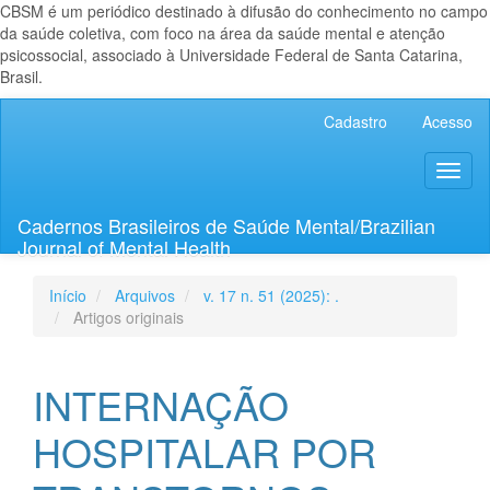
CBSM é um periódico destinado à difusão do conhecimento no campo
da saúde coletiva, com foco na área da saúde mental e atenção
psicossocial, associado à Universidade Federal de Santa Catarina,
Brasil.
Navegação
Cadastro
Acesso
Principal
Conteúdo
Toggl
principal
naviga
Barra
Lateral
Cadernos Brasileiros de Saúde Mental/Brazilian
Journal of Mental Health
Início
Arquivos
v. 17 n. 51 (2025): .
Artigos originais
INTERNAÇÃO
HOSPITALAR POR