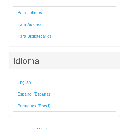
Para Leitores
Para Autores
Para Bibliotecários
Idioma
English
Español (España)
Português (Brasil)
Desenvolvido