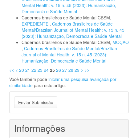
Mental Health: v. 15 n. 45 (2023): Humanização,
Democracia e Saúde Mental
Cadernos brasileiros de Saúde Mental CBSM,
EXPEDIENTE
,
Cadernos Brasileiros de Saúde
Mental/Brazilian Journal of Mental Health: v. 15 n. 45
(2023): Humanização, Democracia e Saúde Mental
Cadernos brasileiros de Saúde Mental CBSM,
MOÇÃO
,
Cadernos Brasileiros de Saúde Mental/Brazilian
Journal of Mental Health: v. 15 n. 45 (2023):
Humanização, Democracia e Saúde Mental
<<
<
20
21
22
23
24
25
26
27
28
29
>
>>
Você também pode
iniciar uma pesquisa avançada por
similaridade
para este artigo.
Enviar
Enviar Submissão
Submissão
Informações