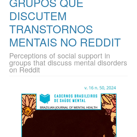
GRUPOS QUE
DISCUTEM
TRANSTORNOS
MENTAIS NO REDDIT
Perceptions of social support in
groups that discuss mental disorders
on Reddit
Barra
lateral
de
artigos