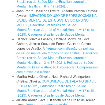
Brasileiros de Saúde Mental/Brazilian Journal of
Mental Health: v. 16 n. 49 (2024): .
João Pedro Rossi de Oliveira, Ariadna Patricia Estevez
Alvarez,
IMPACTOS DO USO DE REDES SOCIAIS NA
SAÚDE MENTAL DE ESTUDANTES DO ENSINO
MÉDIO
,
Cadernos Brasileiros de Saúde
Mental/Brazilian Journal of Mental Health: v. 17 n. 54
(2025): Cadernos Brasileiros de Saúde Mental
Rachel Gouveia Passos, Tathiana Meyre da Silva
Gomes, Jessica Souza de Farias, Giulia de Castro
Lopes de Araújo,
A (re)manicomialização da política
de saúde mental em tempos bolsonaristas:
,
Cadernos
Brasileiros de Saúde Mental/Brazilian Journal of
Mental Health: v. 13 n. 37 (2021): Política de Saúde
Mental no Brasil e Atenção Psicossocial: Compromisso
com a ética e a ciência
Martha Helena Oliveira Noal, Richard Weingarten,
Cristina Oliveira,
COMUNIDADE DE FALA NO BRASIL
E RECOVERY
,
Cadernos Brasileiros de Saúde
Mental/Brazilian Journal of Mental Health: v. 17 n. 53
(2025): Cadernos Brasileiros de Saúde Mental
Juliana Araujo Silva, Elizabeth Maria Freire de Araújo
Lima,
João e a (re) construção de um