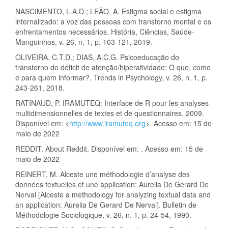
NASCIMENTO, L.A.D.; LEÃO, A. Estigma social e estigma
internalizado: a voz das pessoas com transtorno mental e os
enfrentamentos necessários. História, Ciências, Saúde-
Manguinhos, v. 26, n. 1, p. 103-121, 2019.
OLIVEIRA, C.T.D.; DIAS, A.C.G. Psicoeducação do
transtorno do déficit de atenção/hiperatividade: O que, como
e para quem informar?. Trends in Psychology, v. 26, n. 1, p.
243-261, 2018.
RATINAUD, P. IRAMUTEQ: Interface de R pour les analyses
multidimensionnelles de textes et de questionnaires, 2009.
Disponível em: <
http://www.iramuteq.org
>. Acesso em: 15 de
maio de 2022
REDDIT. About Reddit. Disponível em: . Acesso em: 15 de
maio de 2022
REINERT, M. Alceste une méthodologie d’analyse des
données textuelles et une application: Aurelia De Gerard De
Nerval [Alceste a methodology for analyzing textual data and
an application: Aurelia De Gerard De Nerval]. Bulletin de
Méthodologie Sociologique, v. 26, n. 1, p. 24-54, 1990.