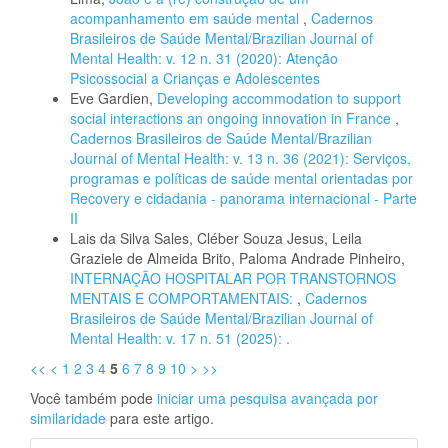
acompanhamento em saúde mental
,
Cadernos
Brasileiros de Saúde Mental/Brazilian Journal of
Mental Health: v. 12 n. 31 (2020): Atenção
Psicossocial a Crianças e Adolescentes
Eve Gardien,
Developing accommodation to support
social interactions an ongoing innovation in France
,
Cadernos Brasileiros de Saúde Mental/Brazilian
Journal of Mental Health: v. 13 n. 36 (2021): Serviços,
programas e políticas de saúde mental orientadas por
Recovery e cidadania - panorama internacional - Parte
II
Lais da Silva Sales, Cléber Souza Jesus, Leila
Graziele de Almeida Brito, Paloma Andrade Pinheiro,
INTERNAÇÃO HOSPITALAR POR TRANSTORNOS
MENTAIS E COMPORTAMENTAIS:
,
Cadernos
Brasileiros de Saúde Mental/Brazilian Journal of
Mental Health: v. 17 n. 51 (2025): .
<<
<
1
2
3
4
5
6
7
8
9
10
>
>>
Você também pode
iniciar uma pesquisa avançada por
similaridade
para este artigo.