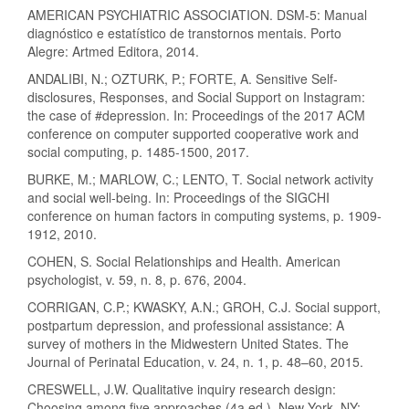
AMERICAN PSYCHIATRIC ASSOCIATION. DSM-5: Manual
diagnóstico e estatístico de transtornos mentais. Porto
Alegre: Artmed Editora, 2014.
ANDALIBI, N.; OZTURK, P.; FORTE, A. Sensitive Self-
disclosures, Responses, and Social Support on Instagram:
the case of #depression. In: Proceedings of the 2017 ACM
conference on computer supported cooperative work and
social computing, p. 1485-1500, 2017.
BURKE, M.; MARLOW, C.; LENTO, T. Social network activity
and social well-being. In: Proceedings of the SIGCHI
conference on human factors in computing systems, p. 1909-
1912, 2010.
COHEN, S. Social Relationships and Health. American
psychologist, v. 59, n. 8, p. 676, 2004.
CORRIGAN, C.P.; KWASKY, A.N.; GROH, C.J. Social support,
postpartum depression, and professional assistance: A
survey of mothers in the Midwestern United States. The
Journal of Perinatal Education, v. 24, n. 1, p. 48–60, 2015.
CRESWELL, J.W. Qualitative inquiry research design:
Choosing among five approaches (4a ed.). New York, NY: