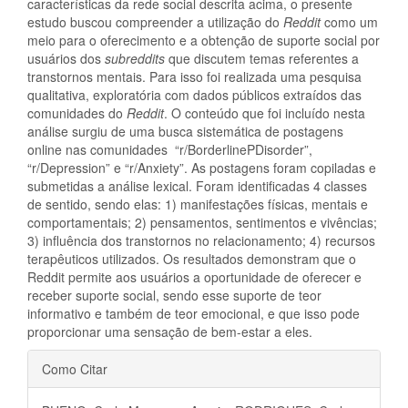
características da rede social descrita acima, o presente
estudo buscou compreender a utilização do
Reddit
como um
meio para o oferecimento e a obtenção de suporte social por
usuários dos
subreddits
que discutem temas referentes a
transtornos mentais. Para isso foi realizada uma pesquisa
qualitativa, exploratória com dados públicos extraídos das
comunidades do
Reddit
. O conteúdo que foi incluído nesta
análise surgiu de uma busca sistemática de postagens
online nas comunidades “r/BorderlinePDisorder”,
“r/Depression” e “r/Anxiety”. As postagens foram copiladas e
submetidas a análise lexical. Foram identificadas 4 classes
de sentido, sendo elas: 1) manifestações físicas, mentais e
comportamentais; 2) pensamentos, sentimentos e vivências;
3) influência dos transtornos no relacionamento; 4) recursos
terapêuticos utilizados. Os resultados demonstram que o
Reddit permite aos usuários a oportunidade de oferecer e
receber suporte social, sendo esse suporte de teor
informativo e também de teor emocional, e que isso pode
proporcionar uma sensação de bem-estar a eles.
Detalhes
Como Citar
do