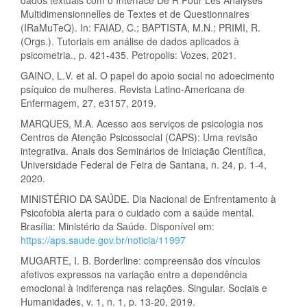
Multidimensionnelles de Textes et de Questionnaires
(IRaMuTeQ). In: FAIAD, C.; BAPTISTA, M.N.; PRIMI, R.
(Orgs.). Tutoriais em análise de dados aplicados à
psicometria., p. 421-435. Petropolis: Vozes, 2021.
GAINO, L.V. et al. O papel do apoio social no adoecimento
psíquico de mulheres. Revista Latino-Americana de
Enfermagem, 27, e3157, 2019.
MARQUES, M.A. Acesso aos serviços de psicologia nos
Centros de Atenção Psicossocial (CAPS): Uma revisão
integrativa. Anais dos Seminários de Iniciação Científica,
Universidade Federal de Feira de Santana, n. 24, p. 1-4,
2020.
MINISTÉRIO DA SAÚDE. Dia Nacional de Enfrentamento à
Psicofobia alerta para o cuidado com a saúde mental.
Brasília: Ministério da Saúde. Disponível em:
https://aps.saude.gov.br/noticia/11997
MUGARTE, I. B. Borderline: compreensão dos vínculos
afetivos expressos na variação entre a dependência
emocional à indiferença nas relações. Singular. Sociais e
Humanidades, v. 1, n. 1, p. 13-20, 2019.