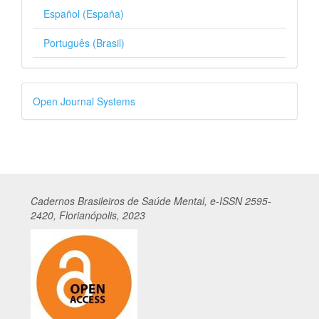
Español (España)
Português (Brasil)
Desenvolvido
Open Journal Systems
por
Cadernos
Br
asileiros
de Saúde Mental, e-ISSN 2595-
2420, Florianópolis, 2023