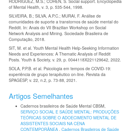
RODRIGUEZ, M.S.; COHEN, S. Social support. Encyclopedia
of Mental Health, v. 3, p. 535-544, 1998.
SILVEIRA, B.; SILVA, A.P.C.; MURAI, F. Análise de
comunidades de suporte a transtornos de saúde mental do
Reddit. In: Anais do VII Brazilian Workshop on Social
Network Analysis and Mining. Sociedade Brasileira de
Computação, 2018.
SIT, M. et al. Youth Mental Health Help-Seeking Information
Needs and Experiences: A Thematic Analysis of Reddit
Posts. Youth & Society, v. 29, p. 0044118X221129642, 2022.
SOLA, P.P.B. et al. Psicologia em tempos de COVID-19:
experiência de grupo terapêutico on-line. Revista da
SPAGESP, v. 22, n.2, p. 73-88, 2021.
Artigos Semelhantes
Cadernos brasileiros de Saúde Mental CBSM,
SERVIÇO SOCIAL E SAÚDE MENTAL: PRODUÇÕES
TEÓRICAS SOBRE O ADOECIMENTO MENTAL DE
ASSISTENTES SOCIAIS NA CENA
CONTEMPORÂNEA
,
Cadernos Brasileiros de Saúde