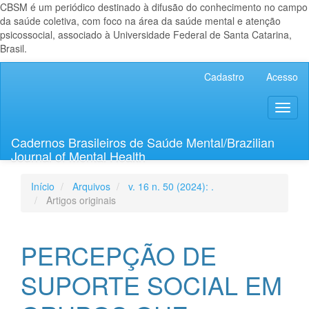
CBSM é um periódico destinado à difusão do conhecimento no campo
da saúde coletiva, com foco na área da saúde mental e atenção
psicossocial, associado à Universidade Federal de Santa Catarina,
Brasil.
Navegação
Cadastro
Acesso
Principal
Conteúdo
Toggl
principal
naviga
Barra
Lateral
Cadernos Brasileiros de Saúde Mental/Brazilian
Journal of Mental Health
Início
Arquivos
v. 16 n. 50 (2024): .
Artigos originais
PERCEPÇÃO DE
SUPORTE SOCIAL EM