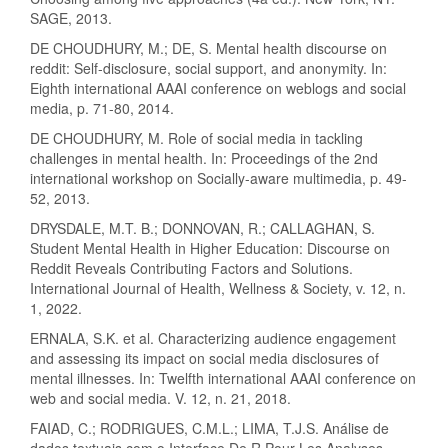
SAGE, 2013.
DE CHOUDHURY, M.; DE, S. Mental health discourse on
reddit: Self-disclosure, social support, and anonymity. In:
Eighth international AAAI conference on weblogs and social
media, p. 71-80, 2014.
DE CHOUDHURY, M. Role of social media in tackling
challenges in mental health. In: Proceedings of the 2nd
international workshop on Socially-aware multimedia, p. 49-
52, 2013.
DRYSDALE, M.T. B.; DONNOVAN, R.; CALLAGHAN, S.
Student Mental Health in Higher Education: Discourse on
Reddit Reveals Contributing Factors and Solutions.
International Journal of Health, Wellness & Society, v. 12, n.
1, 2022.
ERNALA, S.K. et al. Characterizing audience engagement
and assessing its impact on social media disclosures of
mental illnesses. In: Twelfth international AAAI conference on
web and social media. V. 12, n. 21, 2018.
FAIAD, C.; RODRIGUES, C.M.L.; LIMA, T.J.S. Análise de
dados textuais com o Interface De R Pour Les Analyses