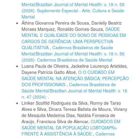
Mental/Brazilian Journal of Mental Health: v. 18 n. 55
(2026): Suplemento Especial - Arte, Cultura e Saúde
Mental
Áthina Giovanna Pereira de Sousa, Danielly Beatriz
Moraes Marquez, Ronaldo Gomes-Souza,
SAÚDE
MENTAL E QUALIDADE DO SONO DE PESSOAS EM
CARGOS DE GERÊNCIA: UMA PERSPECTIVA
QUALITATIVA
,
Cadernos Brasileiros de Saúde
Mental/Brazilian Journal of Mental Health: v. 18 n. 56
(2026): Cadernos Brasileiros de Saúde Mental
Luana Paula de Oliveira, Jackeline Lourenço Aristides,
Dayene Patrícia Gatto Altoé,
O O CUIDADO EM
SAÚDE MENTAL NA ATENÇÃO BÁSICA: PERCEPÇÃO
DOS PROFISSIONAIS
,
Cadernos Brasileiros de
Saúde Mental/Brazilian Journal of Mental Health: v. 16
n. 47 (2024): .
Liniker Scolfild Rodrigues da Silva, Ronny de Tarso
Alves e Silva, Dinara Teresa Batista de Moura, Viviany
de Mesquita Medeiros Dias, Natália Fonseca de
Araújo, Francisca Silva de Alencar,
CUIDADOS EM
SAÚDE MENTAL DA POPULAÇÃO LGBTQIAPN+
FRENTE À ASSISTÊNCIA À SAÚDE
,
Cadernos