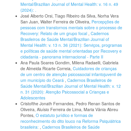
Mental/Brazilian Journal of Mental Health: v. 16 n. 49
(2024): .
José Alberto Orsi, Tiago Ribeiro da Silva, Norha Vera
San Juan, Walter Ferreira de Oliveira,
Percepções de
pessoas com transtornos mentais sobre o processo de
Recovery: Relato de um grupo focal
,
Cadernos
Brasileiros de Saúde Mental/Brazilian Journal of
Mental Health: v. 13 n. 36 (2021): Serviços, programas
e políticas de saúde mental orientadas por Recovery e
cidadania - panorama internacional - Parte II
Ana Paula Soares Gondim, Milena Radaelli, Gabriela
de Almeida Ricarte Correia,
Cuidadores de crianças
de um centro de atenção psicossocial infantojuvenil de
um município do Ceará
,
Cadernos Brasileiros de
Saúde Mental/Brazilian Journal of Mental Health: v. 12
n. 31 (2020): Atenção Psicossocial a Crianças e
Adolescentes
Cristofthe Jonath Fernandes, Pedro Renan Santos de
Oliveira, Aluísio Ferreira de Lima, Maria Vânia Abreu
Pontes,
O estatuto jurídico e formas de
reconhecimento do dito louco na Reforma Psiquiátrica
brasileira:
,
Cadernos Brasileiros de Saúde