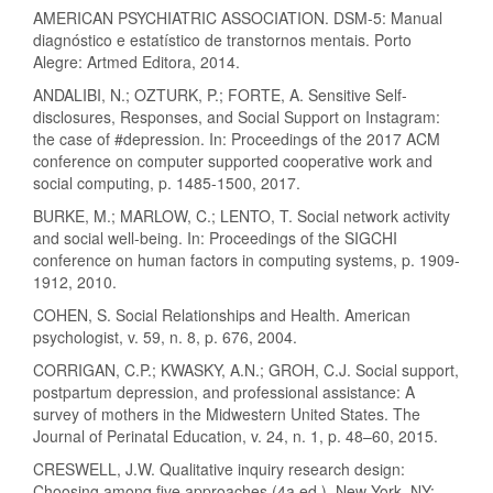
AMERICAN PSYCHIATRIC ASSOCIATION. DSM-5: Manual
diagnóstico e estatístico de transtornos mentais. Porto
Alegre: Artmed Editora, 2014.
ANDALIBI, N.; OZTURK, P.; FORTE, A. Sensitive Self-
disclosures, Responses, and Social Support on Instagram:
the case of #depression. In: Proceedings of the 2017 ACM
conference on computer supported cooperative work and
social computing, p. 1485-1500, 2017.
BURKE, M.; MARLOW, C.; LENTO, T. Social network activity
and social well-being. In: Proceedings of the SIGCHI
conference on human factors in computing systems, p. 1909-
1912, 2010.
COHEN, S. Social Relationships and Health. American
psychologist, v. 59, n. 8, p. 676, 2004.
CORRIGAN, C.P.; KWASKY, A.N.; GROH, C.J. Social support,
postpartum depression, and professional assistance: A
survey of mothers in the Midwestern United States. The
Journal of Perinatal Education, v. 24, n. 1, p. 48–60, 2015.
CRESWELL, J.W. Qualitative inquiry research design:
Choosing among five approaches (4a ed.). New York, NY: