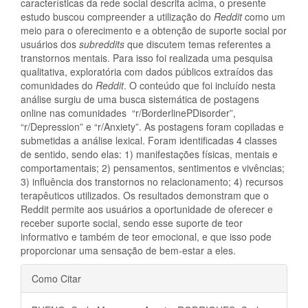
características da rede social descrita acima, o presente
estudo buscou compreender a utilização do
Reddit
como um
meio para o oferecimento e a obtenção de suporte social por
usuários dos
subreddits
que discutem temas referentes a
transtornos mentais. Para isso foi realizada uma pesquisa
qualitativa, exploratória com dados públicos extraídos das
comunidades do
Reddit
. O conteúdo que foi incluído nesta
análise surgiu de uma busca sistemática de postagens
online nas comunidades “r/BorderlinePDisorder”,
“r/Depression” e “r/Anxiety”. As postagens foram copiladas e
submetidas a análise lexical. Foram identificadas 4 classes
de sentido, sendo elas: 1) manifestações físicas, mentais e
comportamentais; 2) pensamentos, sentimentos e vivências;
3) influência dos transtornos no relacionamento; 4) recursos
terapêuticos utilizados. Os resultados demonstram que o
Reddit permite aos usuários a oportunidade de oferecer e
receber suporte social, sendo esse suporte de teor
informativo e também de teor emocional, e que isso pode
proporcionar uma sensação de bem-estar a eles.
Detalhes
Como Citar
do