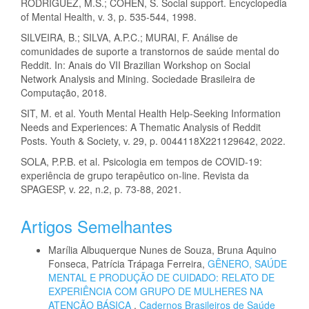
RODRIGUEZ, M.S.; COHEN, S. Social support. Encyclopedia
of Mental Health, v. 3, p. 535-544, 1998.
SILVEIRA, B.; SILVA, A.P.C.; MURAI, F. Análise de
comunidades de suporte a transtornos de saúde mental do
Reddit. In: Anais do VII Brazilian Workshop on Social
Network Analysis and Mining. Sociedade Brasileira de
Computação, 2018.
SIT, M. et al. Youth Mental Health Help-Seeking Information
Needs and Experiences: A Thematic Analysis of Reddit
Posts. Youth & Society, v. 29, p. 0044118X221129642, 2022.
SOLA, P.P.B. et al. Psicologia em tempos de COVID-19:
experiência de grupo terapêutico on-line. Revista da
SPAGESP, v. 22, n.2, p. 73-88, 2021.
Artigos Semelhantes
Marília Albuquerque Nunes de Souza, Bruna Aquino
Fonseca, Patrícia Trápaga Ferreira,
GÊNERO, SAÚDE
MENTAL E PRODUÇÃO DE CUIDADO: RELATO DE
EXPERIÊNCIA COM GRUPO DE MULHERES NA
ATENÇÃO BÁSICA
,
Cadernos Brasileiros de Saúde