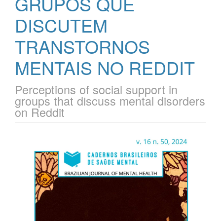
GRUPOS QUE
DISCUTEM
TRANSTORNOS
MENTAIS NO REDDIT
Perceptions of social support in
groups that discuss mental disorders
on Reddit
Barra
lateral
de
artigos