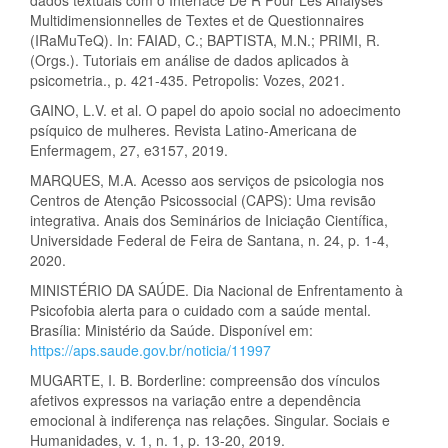
Multidimensionnelles de Textes et de Questionnaires
(IRaMuTeQ). In: FAIAD, C.; BAPTISTA, M.N.; PRIMI, R.
(Orgs.). Tutoriais em análise de dados aplicados à
psicometria., p. 421-435. Petropolis: Vozes, 2021.
GAINO, L.V. et al. O papel do apoio social no adoecimento
psíquico de mulheres. Revista Latino-Americana de
Enfermagem, 27, e3157, 2019.
MARQUES, M.A. Acesso aos serviços de psicologia nos
Centros de Atenção Psicossocial (CAPS): Uma revisão
integrativa. Anais dos Seminários de Iniciação Científica,
Universidade Federal de Feira de Santana, n. 24, p. 1-4,
2020.
MINISTÉRIO DA SAÚDE. Dia Nacional de Enfrentamento à
Psicofobia alerta para o cuidado com a saúde mental.
Brasília: Ministério da Saúde. Disponível em:
https://aps.saude.gov.br/noticia/11997
MUGARTE, I. B. Borderline: compreensão dos vínculos
afetivos expressos na variação entre a dependência
emocional à indiferença nas relações. Singular. Sociais e
Humanidades, v. 1, n. 1, p. 13-20, 2019.