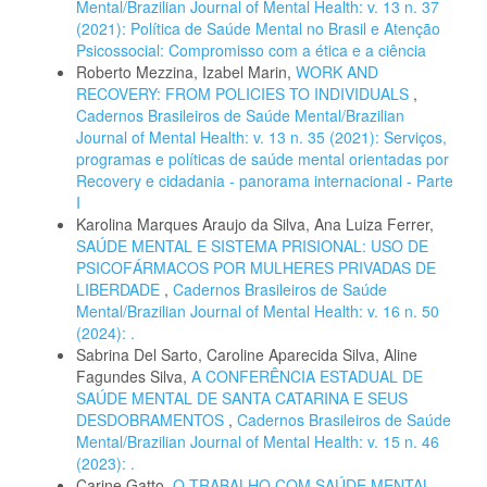
Mental/Brazilian Journal of Mental Health: v. 13 n. 37
(2021): Política de Saúde Mental no Brasil e Atenção
Psicossocial: Compromisso com a ética e a ciência
Roberto Mezzina, Izabel Marin,
WORK AND
RECOVERY: FROM POLICIES TO INDIVIDUALS
,
Cadernos Brasileiros de Saúde Mental/Brazilian
Journal of Mental Health: v. 13 n. 35 (2021): Serviços,
programas e políticas de saúde mental orientadas por
Recovery e cidadania - panorama internacional - Parte
I
Karolina Marques Araujo da Silva, Ana Luiza Ferrer,
SAÚDE MENTAL E SISTEMA PRISIONAL: USO DE
PSICOFÁRMACOS POR MULHERES PRIVADAS DE
LIBERDADE
,
Cadernos Brasileiros de Saúde
Mental/Brazilian Journal of Mental Health: v. 16 n. 50
(2024): .
Sabrina Del Sarto, Caroline Aparecida Silva, Aline
Fagundes Silva,
A CONFERÊNCIA ESTADUAL DE
SAÚDE MENTAL DE SANTA CATARINA E SEUS
DESDOBRAMENTOS
,
Cadernos Brasileiros de Saúde
Mental/Brazilian Journal of Mental Health: v. 15 n. 46
(2023): .
Carine Gatto,
O TRABALHO COM SAÚDE MENTAL