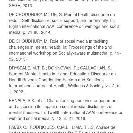
SAGE, 2013.
DE CHOUDHURY, M.; DE, S. Mental health discourse on
reddit: Self-disclosure, social support, and anonymity. In:
Eighth international AAAI conference on weblogs and social
media, p. 71-80, 2014.
DE CHOUDHURY, M. Role of social media in tackling
challenges in mental health. In: Proceedings of the 2nd
international workshop on Socially-aware multimedia, p. 49-
52, 2013.
DRYSDALE, M.T. B.; DONNOVAN, R.; CALLAGHAN, S.
Student Mental Health in Higher Education: Discourse on
Reddit Reveals Contributing Factors and Solutions.
International Journal of Health, Wellness & Society, v. 12, n.
1, 2022.
ERNALA, S.K. et al. Characterizing audience engagement
and assessing its impact on social media disclosures of
mental illnesses. In: Twelfth international AAAI conference on
web and social media. V. 12, n. 21, 2018.
FAIAD, C.; RODRIGUES, C.M.L.; LIMA, T.J.S. Análise de
dados textuais com o Interface De R Pour Les Analyses