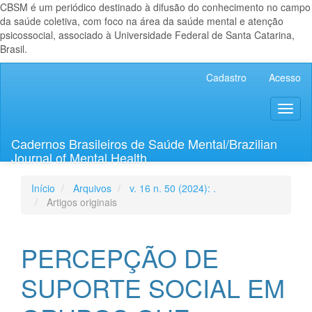
CBSM é um periódico destinado à difusão do conhecimento no campo
da saúde coletiva, com foco na área da saúde mental e atenção
psicossocial, associado à Universidade Federal de Santa Catarina,
Brasil.
Navegação
Cadastro
Acesso
Principal
Conteúdo
Toggl
principal
naviga
Barra
Lateral
Cadernos Brasileiros de Saúde Mental/Brazilian
Journal of Mental Health
Início
Arquivos
v. 16 n. 50 (2024): .
Artigos originais
PERCEPÇÃO DE
SUPORTE SOCIAL EM