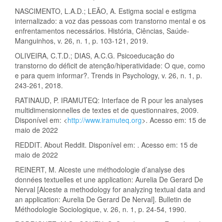
NASCIMENTO, L.A.D.; LEÃO, A. Estigma social e estigma
internalizado: a voz das pessoas com transtorno mental e os
enfrentamentos necessários. História, Ciências, Saúde-
Manguinhos, v. 26, n. 1, p. 103-121, 2019.
OLIVEIRA, C.T.D.; DIAS, A.C.G. Psicoeducação do
transtorno do déficit de atenção/hiperatividade: O que, como
e para quem informar?. Trends in Psychology, v. 26, n. 1, p.
243-261, 2018.
RATINAUD, P. IRAMUTEQ: Interface de R pour les analyses
multidimensionnelles de textes et de questionnaires, 2009.
Disponível em: <
http://www.iramuteq.org
>. Acesso em: 15 de
maio de 2022
REDDIT. About Reddit. Disponível em: . Acesso em: 15 de
maio de 2022
REINERT, M. Alceste une méthodologie d’analyse des
données textuelles et une application: Aurelia De Gerard De
Nerval [Alceste a methodology for analyzing textual data and
an application: Aurelia De Gerard De Nerval]. Bulletin de
Méthodologie Sociologique, v. 26, n. 1, p. 24-54, 1990.