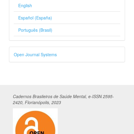
English
Español (España)
Português (Brasil)
Desenvolvido
Open Journal Systems
por
Cadernos
Br
asileiros
de Saúde Mental, e-ISSN 2595-
2420, Florianópolis, 2023