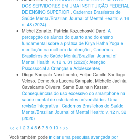
DOS SERVIDORES EM UMA INSTITUIÇÃO FEDERAL
DE ENSINO SUPERIOR
,
Cadernos Brasileiros de
Saúde Mental/Brazilian Journal of Mental Health: v. 16
n. 48 (2024): .
Michel Zonatto, Patricia Kozuchosvki Daré,
A
percepção de alunos do quarto ano do ensino
fundamental sobre a prática de Kriya Hatha Yoga e
meditação na melhora da atenção
,
Cadernos
Brasileiros de Saúde Mental/Brazilian Journal of
Mental Health: v. 12 n. 31 (2020): Atenção
Psicossocial a Crianças e Adolescentes
Diego Sampaio Nascimento, Felipe Camilo Santiago
Veloso, Demetrius Lucena Sampaio, Michelle Jacinta
Cavalcante Oliveira, Samir Buainain Kassar,
Consequências do uso excessivo do smartphone na
saúde mental de estudantes universitários: Uma
revisão integrativa
,
Cadernos Brasileiros de Saúde
Mental/Brazilian Journal of Mental Health: v. 12 n. 32
(2020)
<<
<
1
2
3
4
5
6
7
8
9
10
>
>>
Você também pode
iniciar uma pesquisa avançada por