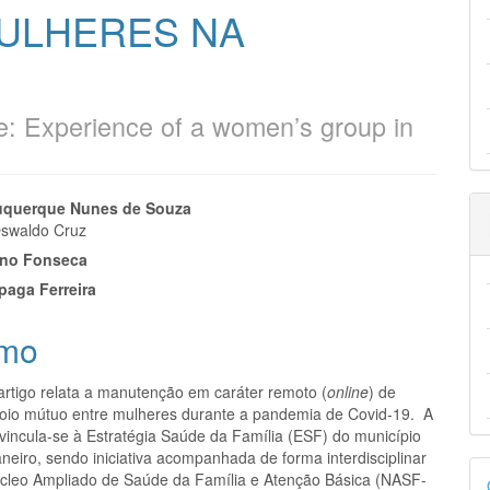
ULHERES NA
e: Experience of a women’s group in
eúdo
buquerque Nunes de Souza
swaldo Cruz
ino Fonseca
ápaga Ferreira
pal
mo
artigo relata a manutenção em caráter remoto (
online
) de
oio mútuo entre mulheres durante a pandemia de Covid-19. A
 vincula-se à Estratégia Saúde da Família (ESF) do município
neiro, sendo iniciativa acompanhada de forma interdisciplinar
D
cleo Ampliado de Saúde da Família e Atenção Básica (NASF-