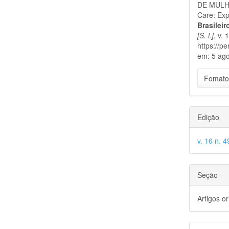
DE MULHE
Care: Exp
Brasilei
[S. l.]
, v.
https://p
em: 5 ago
Fomato
Edição
v. 16 n. 4
Seção
Artigos or