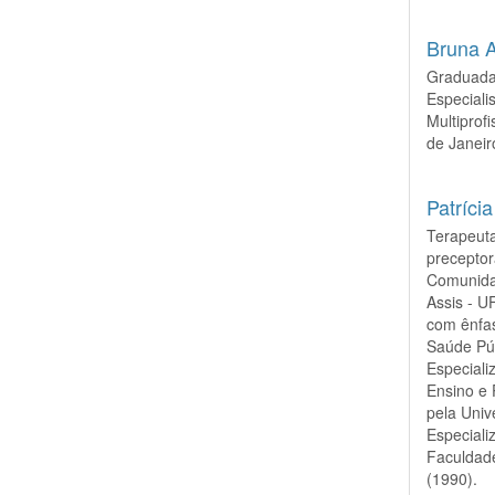
Bruna 
Graduada 
Especiali
Multiprof
de Janei
Patríci
Terapeuta
preceptor
Comunida
Assis - U
com ênfas
Saúde Pú
Especiali
Ensino e 
pela Univ
Especial
Faculdade
(1990).