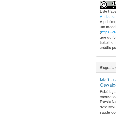
Este trab
Attributio
A public
um model
(
https://
que outro
trabalho,
crédito pe
Biografia
Maríli
Oswald
Psicóloga
mestrand
Escola Na
desenvolv
saúde-do