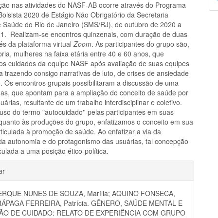
rção nas atividades do NASF-AB ocorre através do Programa
p
olsista 2020 de Estágio Não Obrigatório da Secretaria
e Saúde do Rio de Janeiro (SMS/RJ), de outubro de 2020 a
1. Realizam-se encontros quinzenais, com duração de duas
és da plataforma virtual
Zoom
. As participantes do grupo são,
ria, mulheres na faixa etária entre 40 e 60 anos, que
s cuidados da equipe NASF após avaliação de suas equipes
a trazendo consigo narrativas de luto, de crises de ansiedade
. Os encontros grupais possibilitaram a discussão de uma
mas, que apontam para a ampliação do conceito de saúde por
uárias, resultante de um trabalho interdisciplinar e coletivo.
 uso do termo "autocuidado'' pelas participantes em suas
 quanto às produções do grupo, enfatizamos o conceito em sua
ticulada à promoção de saúde. Ao enfatizar a via da
da autonomia e do protagonismo das usuárias, tal concepção
ulada a uma posição ético-política.
hes
ar
RQUE NUNES DE SOUZA, Marília; AQUINO FONSECA,
RÁPAGA FERREIRA, Patrícia. GÊNERO, SAÚDE MENTAL E
O DE CUIDADO: RELATO DE EXPERIÊNCIA COM GRUPO