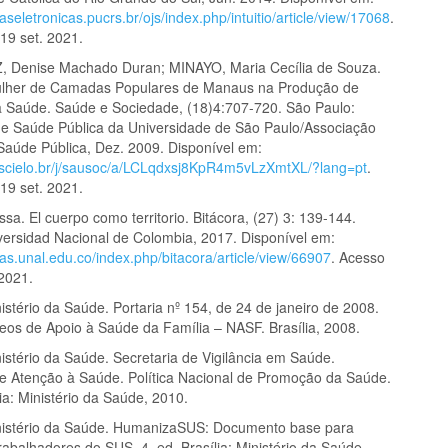
staseletronicas.pucrs.br/ojs/index.php/intuitio/article/view/17068
.
19 set. 2021.
 Denise Machado Duran; MINAYO, Maria Cecília de Souza.
ulher de Camadas Populares de Manaus na Produção de
 Saúde. Saúde e Sociedade, (18)4:707-720. São Paulo:
e Saúde Pública da Universidade de São Paulo/Associação
 Saúde Pública, Dez. 2009. Disponível em:
.scielo.br/j/sausoc/a/LCLqdxsj8KpR4m5vLzXmtXL/?lang=pt
.
19 set. 2021.
sa. El cuerpo como territorio. Bitácora, (27) 3: 139-144.
versidad Nacional de Colombia, 2017. Disponível em:
stas.unal.edu.co/index.php/bitacora/article/view/66907
. Acesso
 2021.
stério da Saúde. Portaria nº 154, de 24 de janeiro de 2008.
leos de Apoio à Saúde da Família – NASF. Brasília, 2008.
istério da Saúde. Secretaria de Vigilância em Saúde.
de Atenção à Saúde. Política Nacional de Promoção da Saúde.
lia: Ministério da Saúde, 2010.
nistério da Saúde. HumanizaSUS: Documento base para
rabalhadores do SUS. 4. ed. Brasília: Ministério da Saúde,