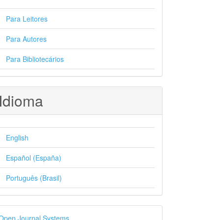
Para Leitores
Para Autores
Para Bibliotecários
Idioma
English
Español (España)
Português (Brasil)
esenvolvido
Open Journal Systems