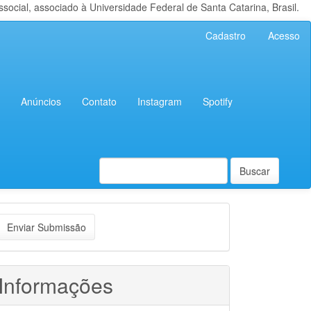
cial, associado à Universidade Federal de Santa Catarina, Brasil.
Cadastro
Acesso
Anúncios
Contato
Instagram
Spotify
Buscar
nviar
Enviar Submissão
ubmissão
Informações