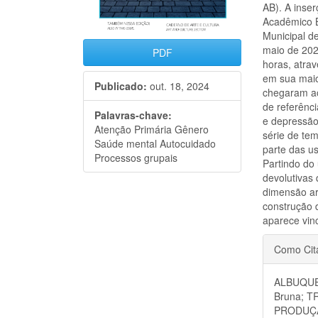
AB). A inse
Acadêmico B
Municipal d
maio de 202
PDF
horas, atrav
em sua maio
Publicado:
out. 18, 2024
chegaram ao
de referênci
Palavras-chave:
e depressão
Atenção Primária Gênero
série de te
Saúde mental Autocuidado
parte das us
Processos grupais
Partindo do
devolutivas
dimensão ar
construção 
aparece vinc
Detal
Como Cit
do
ALBUQUE
artigo
Bruna; T
PRODUÇÃ