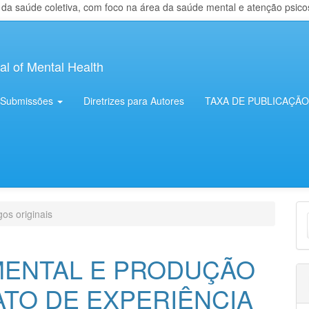
 saúde coletiva, com foco na área da saúde mental e atenção psicosso
al of Mental Health
Submissões
Diretrizes para Autores
TAXA DE PUBLICAÇÃO
E
gos originais
S
MENTAL E PRODUÇÃO
ATO DE EXPERIÊNCIA