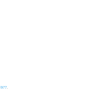
w/977
.