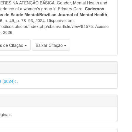
RES NA ATENÇÃO BÁSICA: Gender, Mental Health and
erience of a women’s group in Primary Care.
Cadernos
ros de Saúde Mental/Brazilian Journal of Mental Health
,
 16, n. 49, p. 78–93, 2024. Disponível em:
eriodicos.ufsc.br/index.php/cbsm/article/view/94575. Acesso
. 2026.
s de Citação
Baixar Citação
9 (2024): .
iginais