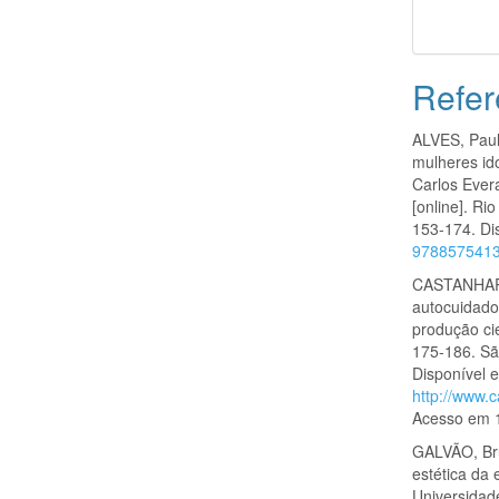
Refer
ALVES, Paulo
mulheres id
Carlos Ever
[online]. Ri
153-174. Di
9788575413
CASTANHARO,
autocuidado
produção cie
175-186. Sã
Disponível 
http://www.
Acesso em 1
GALVÃO, Bru
estética da e
Universidad