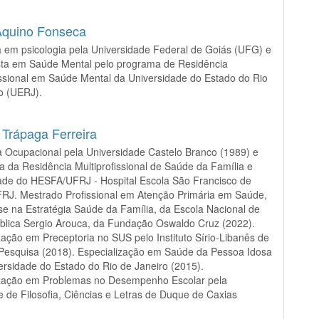
Aquino Fonseca
em psicologia pela Universidade Federal de Goiás (UFG) e
sta em Saúde Mental pelo programa de Residência
issional em Saúde Mental da Universidade do Estado do Rio
ro (UERJ).
a Trápaga Ferreira
 Ocupacional pela Universidade Castelo Branco (1989) e
a da Residência Multiprofissional de Saúde da Família e
de do HESFA/UFRJ - Hospital Escola São Francisco de
FRJ. Mestrado Profissional em Atenção Primária em Saúde,
e na Estratégia Saúde da Família, da Escola Nacional de
blica Sergio Arouca, da Fundação Oswaldo Cruz (2022).
zação em Preceptoria no SUS pelo Instituto Sírio-Libanês de
Pesquisa (2018). Especialização em Saúde da Pessoa Idosa
ersidade do Estado do Rio de Janeiro (2015).
ização em Problemas no Desempenho Escolar pela
 de Filosofia, Ciências e Letras de Duque de Caxias