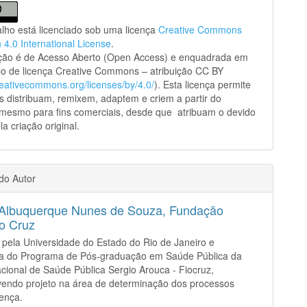
alho está licenciado sob uma licença
Creative Commons
n 4.0 International License
.
ação é de Acesso Aberto (Open Access) e enquadrada em
o de licença Creative Commons – atribuição CC BY
creativecommons.org/licenses/by/4.0/
). Esta licença permite
s distribuam, remixem, adaptem e criem a partir do
 mesmo para fins comerciais, desde que atribuam o devido
la criação original.
 do Autor
a Albuquerque Nunes de Souza,
Fundação
o Cruz
 pela Universidade do Estado do Rio de Janeiro e
a do Programa de Pós-graduação em Saúde Pública da
cional de Saúde Pública Sergio Arouca - Fiocruz,
endo projeto na área de determinação dos processos
ença.