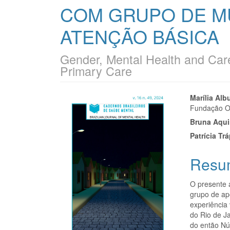
COM GRUPO DE M
ATENÇÃO BÁSICA
Gender, Mental Health and Car
Primary Care
Barra
Cont
Marília Al
Fundação O
lateral
do
Bruna Aqu
de
artigo
Patrícia Tr
artigos
princi
Resu
O presente 
grupo de ap
experiência
do Rio de Ja
do então Nú