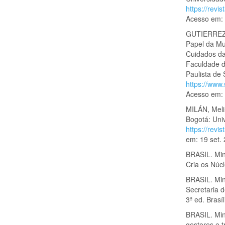
https://revi
Acesso em: 
GUTIERREZ,
Papel da M
Cuidados da
Faculdade d
Paulista de
https://www
Acesso em: 
MILÁN, Melis
Bogotá: Uni
https://revi
em: 19 set.
BRASIL. Mini
Cria os Núc
BRASIL. Min
Secretaria 
3ª ed. Brasí
BRASIL. Mi
gestores e t