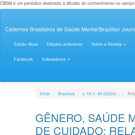
CBSM é um periódico destinado à difusão do conhecimento no campo da
Navegação
Principal
Conteúdo
Cadernos Brasileiros de Saúde Mental/Brazilian Journ
principal
Barra
Lateral
Edição Atual
Edições anteriores
Sobre a Revista
Facebook
Indexadores
Início
Arquivos
v. 16 n. 49 (2024): .
Arti
GÊNERO, SAÚDE 
DE CUIDADO: REL